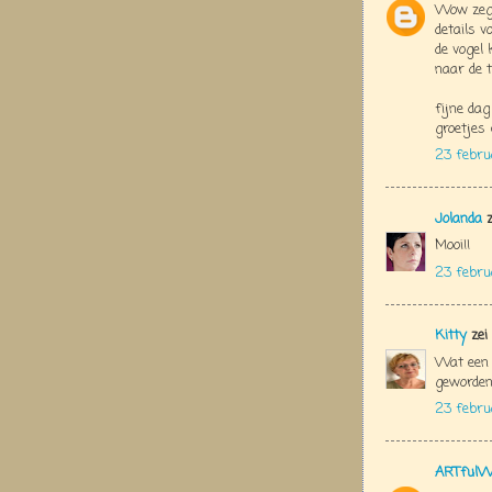
Wow zeg 
details v
de vogel 
naar de t
fijne dag
groetjes 
23 febru
Jolanda
z
Mooi!!
23 febru
Kitty
zei
Wat een s
geworden
23 febru
ARTfulW