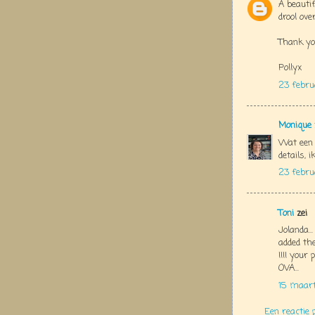
A beautif
drool over
Thank you
Pollyx
23 febru
Monique
Wat een 
details, 
23 febru
Toni
zei
Jolanda..
added the
!!!! your
OVA...
15 maart
Een reactie 