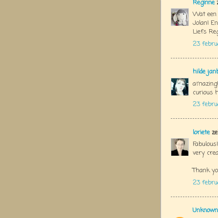
Reginne
z
Wat een 
Jolan! En
Liefs Re
23 febru
hilde jan
amazing!!
curious h
23 febru
loriete
ze
Fabulous!
very crea
Thank yo
23 febru
Unknown