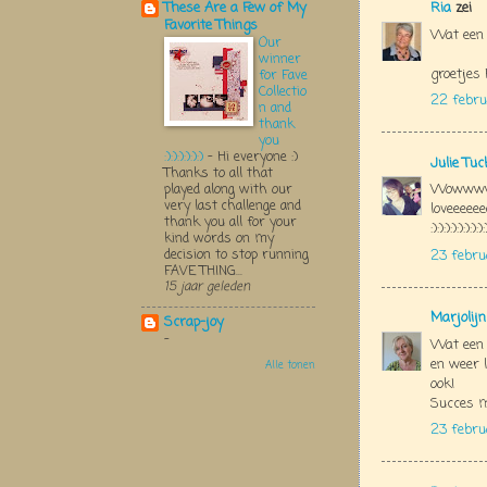
Ria
zei
These Are a Few of My
Favorite Things
Wat een b
Our
winner
groetjes 
for Fave
Collectio
22 febru
n and
thank
you
:):):):):):)
-
Hi everyone :)
Julie Tu
Thanks to all that
Wowwww
played along with our
very last challenge and
loveeeeee
thank you all for your
:):):):):):):):):
kind words on my
decision to stop running
23 febru
FAVE THING...
15 jaar geleden
Marjolij
Scrap-joy
-
Wat een m
en weer l
Alle tonen
ook!
Succes m
23 febru