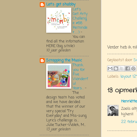
Let's get shabby
Let's
Get Arty
Challeng
e #68
Reminde
r.....:)
-
You can
find all the infomation
HERE (big smile)
Verder heb ik n
10 jaar geleden
Geplaatst door
S
Scrapping the Music
Thank
you for
Five
Labels:
layout 12"
Wonderf
ul
Years...
-
13 opmerk
The
design team has voted
Henriëtte
and we have decided
that the winner of our
Zoals alt
very special "Try
kijken!!
Everyday" and Mis-sung
Lyrics challenge is...
22 febru
Julie Tucker-Wolek, M...
13 jaar geleden