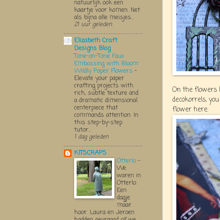
natuurlijk ook een
kaartje voor komen. Net
als bijna alle meisjes...
21 uur geleden
Elizabeth Craft
Designs Blog
Tone-on-Tone Faux
Embossing with Bloom
Wildly Paper Flowers
-
Elevate your paper
crafting projects with
On the flowers 
rich, subtle texture and
decokorrels, you
a dramatic dimensional
centerpiece that
flower here:
commands attention. In
this step-by-step
tutor...
1 dag geleden
KITSCRAPS
Otterlo
-
We
waren in
Otterlo.
Een
dagje
maar
hoor. Laura en Jeroen
hadden gevraagd of we