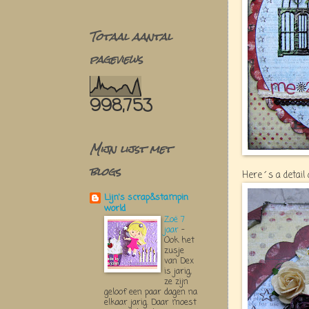
Totaal aantal
pageviews
998,753
Mijn lijst met
blogs
Here´s a detail
Lijn's scrap&stampin
world
Zoë 7
jaar
-
Ook het
zusje
van Dex
is jarig,
ze zijn
geloof een paar dagen na
elkaar jarig. Daar moest