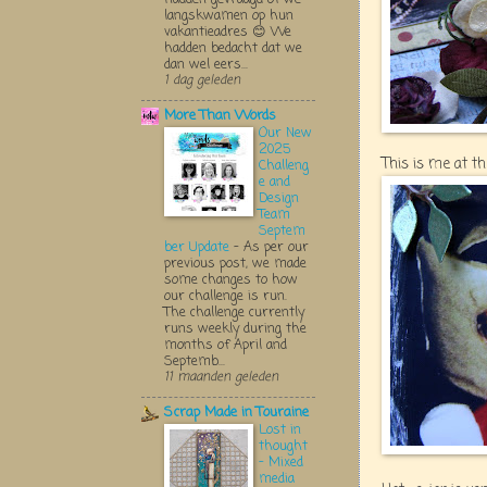
langskwamen op hun
vakantieadres 😊 We
hadden bedacht dat we
dan wel eers...
1 dag geleden
More Than Words
Our New
2025
This is me at the
Challeng
e and
Design
Team
Septem
ber Update
-
As per our
previous post, we made
some changes to how
our challenge is run.
The challenge currently
runs weekly during the
months of April and
Septemb...
11 maanden geleden
Scrap Made in Touraine
Lost in
thought
- Mixed
media