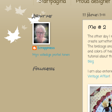
Startpagina
Proud designer
About me
22 februari 2011
Me @ 2
The other day I
create somethin
The birdcage an
Scrappiness
and colors of h
Mijn volledige profiel tonen
tutorial about th
blog
.
Followers
I am also enteri
Vintage Affair
!