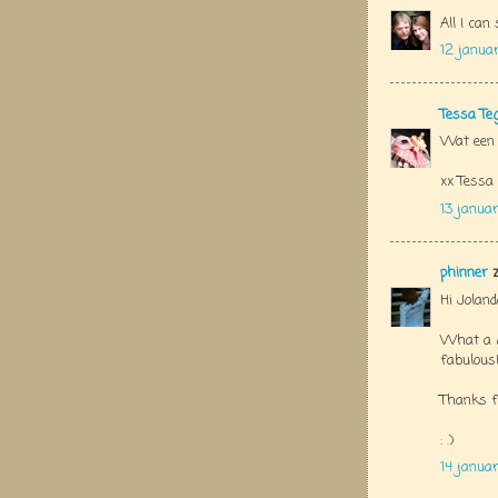
All I can
12 janua
Tessa Te
Wat een g
xx Tessa
13 januar
phinner
z
Hi Joland
What a g
fabulous!
Thanks f
: .)
14 janua