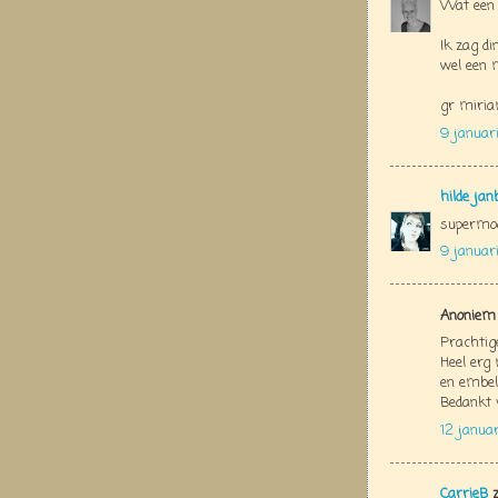
Wat een s
Ik zag d
wel een m
gr miri
9 januari
hilde jan
supermoo
9 januar
Anoniem 
Prachtig
Heel erg
en embell
Bedankt 
12 janua
CarrieB
z