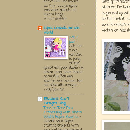
eerst klik! Dat kwam
inkt, glimmermis
zo, mijn buurjongetje
sterren. De korr
had weer geplukt en
is gecropt op wit
kwam langs...
10 uur geleden
de foto heb ik s
rond kleedkamers
Lijn's scrap&stampin
Victim en heb i
world
Zoë 7
jaar
-
Ook het
zusje
van Dex
is jarig,
ze zijn
geloof een paar dagen na
elkaar jarig. Daar moest
natuurlijk ook een
kaartje voor komen. Net
als bijna alle meisjes...
1 dag geleden
Elizabeth Craft
Designs Blog
Tone-on-Tone Faux
Embossing with Bloom
Wildly Paper Flowers
-
Elevate your paper
crafting projects with
rich, subtle texture and