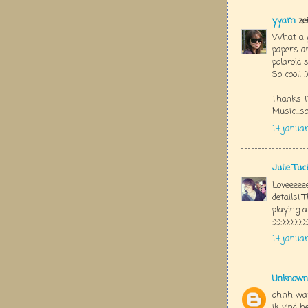
yyam
ze
What a go
papers a
polaroid 
So cool! :)
Thanks f
Music...so
14 janua
Julie Tu
Loveeeeee
details!
playing 
:):):):):):):):):
14 januar
Unknown
ohhh wau
ik vind h