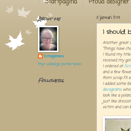
Startpagina
Proud designer
About me
8 januari 2011
I should 
Another great s
"Things have ch
I found my title
Scrappiness
received my go
Mijn volledige profiel tonen
I ordered at
Scr
and a few flower
from scrap FX e
Followers
I added some bl
decograins
which
look like a polar
just like dressi
victim and can 