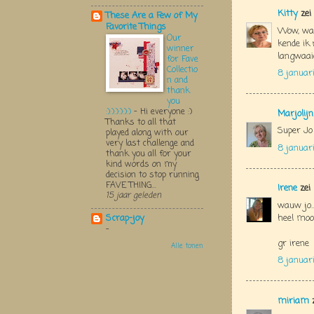
Kitty
zei
These Are a Few of My
Favorite Things
Wow, wat
Our
kende ik
winner
langwaaie
for Fave
Collectio
8 januari
n and
thank
you
:):):):):):)
-
Hi everyone :)
Marjolij
Thanks to all that
Super Jo 
played along with our
very last challenge and
8 januar
thank you all for your
kind words on my
decision to stop running
FAVE THING...
Irene
zei
15 jaar geleden
wauw jo...
heel moo
Scrap-joy
-
gr irene
Alle tonen
8 januar
miriam
z