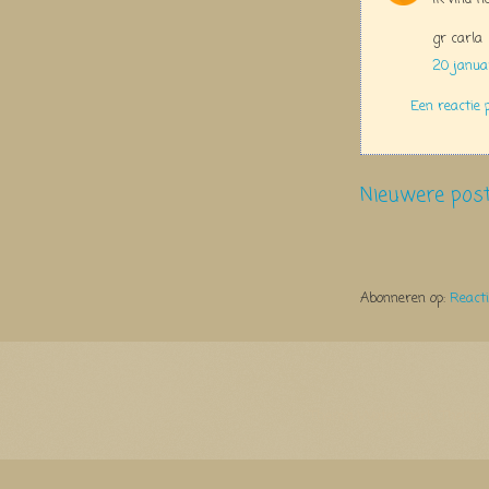
gr carla
20 janua
Een reactie 
Nieuwere pos
Abonneren op:
React
Thema Watermerk. Thema-a