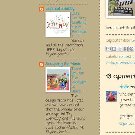
Let's get shabby
Let's
Get Arty
Challeng
e #68
Verder heb ik n
Reminde
r.....:)
-
Geplaatst door
S
You can
find all the infomation
HERE (big smile)
10 jaar geleden
Labels:
contest o
vintage
,
webster
Scrapping the Music
Thank
you for
13 opmerk
Five
Wonderf
ul
Heidie
zei
Years...
-
Vind hem
The
gewerkt.
design team has voted
and we have decided
gemaakt 
that the winner of our
very special "Try
groetjes 
Everyday" and Mis-sung
Lyrics challenge is...
8 januar
Julie Tucker-Wolek, M...
13 jaar geleden