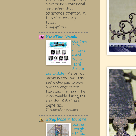
a dramatic dimensional
centerpiece that
commands attention. In
this step-by-step
tutor...
1 dag geleden
More Than Words
Our New
2025
Challeng
e and
Design
Team
Septem
ber Update
-
As per our
previous post, we made
some changes to how
our challenge is run.
The challenge currently
runs weekly during the
months of April and
Septemb...
11 maanden geleden
Scrap Made in Touraine
Lost in
thought
- Mixed