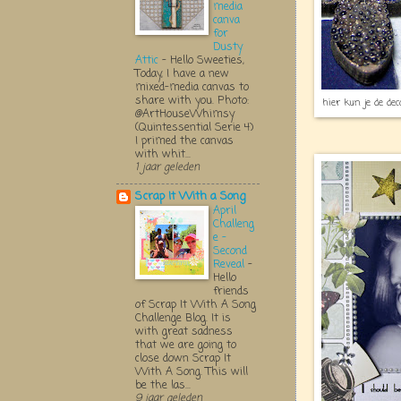
media
canva
for
Dusty
Attic
-
Hello Sweeties,
Today, I have a new
mixed-media canvas to
share with you. Photo:
hier kun je de dec
@ArtHouseWhimsy
(Quintessential Serie 4)
I primed the canvas
with whit...
1 jaar geleden
Scrap It With a Song
April
Challeng
e -
Second
Reveal
-
Hello
friends
of Scrap It With A Song
Challenge Blog. It is
with great sadness
that we are going to
close down Scrap It
With A Song. This will
be the las...
9 jaar geleden