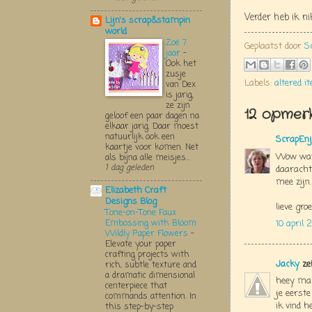
Verder heb ik n
Lijn's scrap&stampin
world
Zoë 7
Geplaatst door
S
jaar
-
Ook het
zusje
Labels:
altered i
van Dex
is jarig,
ze zijn
12 opmerk
geloof een paar dagen na
elkaar jarig. Daar moest
natuurlijk ook een
ScrapEnj
kaartje voor komen. Net
Wow wat 
als bijna alle meisjes...
1 dag geleden
daarachte
mee zijn.
Elizabeth Craft
Designs Blog
lieve groe
Tone-on-Tone Faux
Embossing with Bloom
10 april
Wildly Paper Flowers
-
Elevate your paper
crafting projects with
Jacky
ze
rich, subtle texture and
a dramatic dimensional
heey ma
centerpiece that
je eerste
commands attention. In
ik vind h
this step-by-step