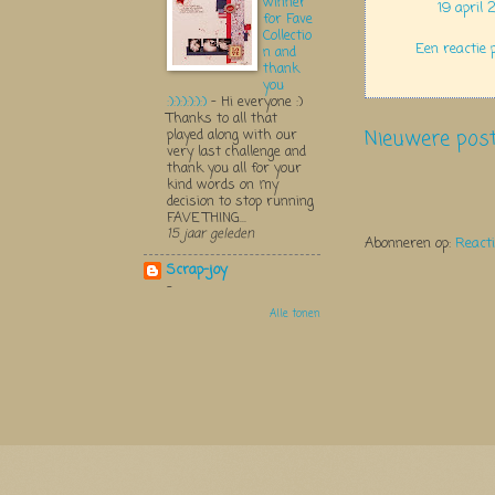
winner
19 april
for Fave
Collectio
Een reactie 
n and
thank
you
:):):):):):)
-
Hi everyone :)
Thanks to all that
Nieuwere pos
played along with our
very last challenge and
thank you all for your
kind words on my
decision to stop running
FAVE THING...
15 jaar geleden
Abonneren op:
React
Scrap-joy
-
Alle tonen