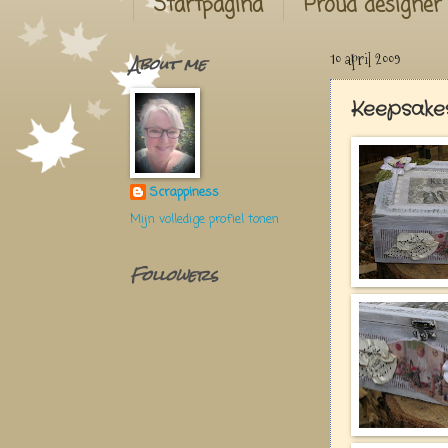
Startpagina
Proud designer
About me
10 april 2009
Keepsake
Scrappiness
Mijn volledige profiel tonen
Followers