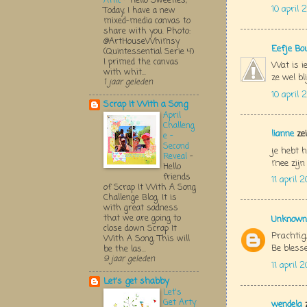
Attic
-
Hello Sweeties,
10 april 
Today, I have a new
mixed-media canvas to
share with you. Photo:
@ArtHouseWhimsy
Eefje Bo
(Quintessential Serie 4)
I primed the canvas
Wat is ie
with whit...
ze wel bl
1 jaar geleden
10 april
Scrap It With a Song
April
Challeng
lianne
zei
e -
Second
je hebt 
Reveal
-
mee zijn
Hello
friends
11 april 
of Scrap It With A Song
Challenge Blog. It is
with great sadness
that we are going to
Unknown
close down Scrap It
Prachtig,
With A Song. This will
Be blesse
be the las...
9 jaar geleden
11 april
Let's get shabby
Let's
Get Arty
wendela
z