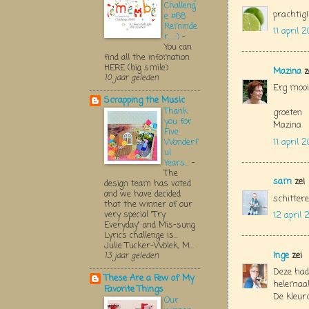
Challeng
prachtig!!
e #68
Reminde
11 april 
r.....:)
-
You can
find all the infomation
HERE (big smile)
Mazina
z
10 jaar geleden
Erg mooi
Scrapping the Music
Thank
groeten
you for
Mazina
Five
11 april
Wonderf
ul
Years...
-
The
sam
zei
design team has voted
and we have decided
schitter
that the winner of our
very special "Try
12 april
Everyday" and Mis-sung
Lyrics challenge is...
Julie Tucker-Wolek, M...
Inge
zei
13 jaar geleden
Deze had 
These Are a Few of My
helemaal
Favorite Things
De kleur
Our