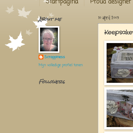
Startpagina
Proud designer
About me
10 april 2009
Keepsake
Scrappiness
Mijn volledige profiel tonen
Followers