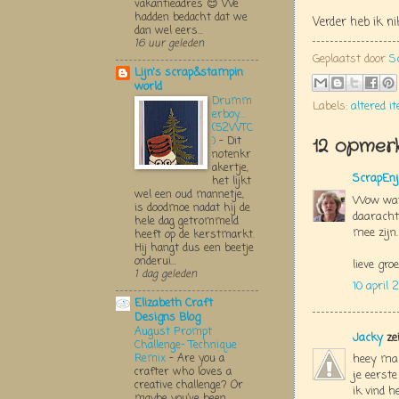
vakantieadres 😊 We
hadden bedacht dat we
Verder heb ik n
dan wel eers...
16 uur geleden
Geplaatst door
S
Lijn's scrap&stampin
world
Drumm
Labels:
altered i
erboy....
(52WTC
)
-
Dit
12 opmerk
notenkr
akertje,
ScrapEnj
het lijkt
wel een oud mannetje,
Wow wat 
is doodmoe nadat hij de
daarachte
hele dag getrommeld
mee zijn.
heeft op de kerstmarkt.
Hij hangt dus een beetje
onderui...
lieve groe
1 dag geleden
10 april
Elizabeth Craft
Designs Blog
August Prompt
Jacky
ze
Challenge- Technique
Remix
-
Are you a
heey ma
crafter who loves a
je eerste
creative challenge? Or
ik vind h
maybe you’ve been