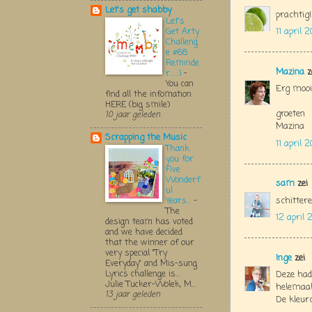
Let's get shabby
prachtig!!
Let's
11 april 
Get Arty
Challeng
e #68
Reminde
Mazina
z
r.....:)
-
You can
Erg mooi
find all the infomation
HERE (big smile)
groeten
10 jaar geleden
Mazina
Scrapping the Music
11 april
Thank
you for
Five
Wonderf
sam
zei
ul
schitter
Years...
-
The
12 april
design team has voted
and we have decided
that the winner of our
very special "Try
Inge
zei
Everyday" and Mis-sung
Lyrics challenge is...
Deze had 
Julie Tucker-Wolek, M...
helemaal
13 jaar geleden
De kleur