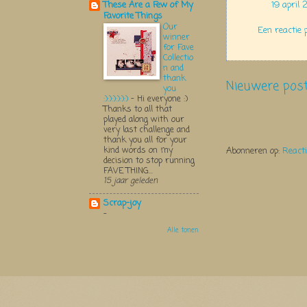
19 april
These Are a Few of My
Favorite Things
Our
Een reactie 
winner
for Fave
Collectio
n and
thank
Nieuwere pos
you
:):):):):):)
-
Hi everyone :)
Thanks to all that
played along with our
very last challenge and
thank you all for your
kind words on my
Abonneren op:
React
decision to stop running
FAVE THING...
15 jaar geleden
Scrap-joy
-
Alle tonen