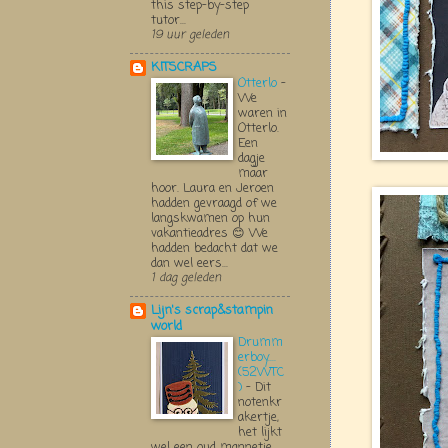
this step-by-step
tutor...
19 uur geleden
KITSCRAPS
Otterlo
-
We
waren in
Otterlo.
Een
dagje
maar
hoor. Laura en Jeroen
hadden gevraagd of we
langskwamen op hun
vakantieadres 😊 We
hadden bedacht dat we
dan wel eers...
1 dag geleden
Lijn's scrap&stampin
world
Drumm
erboy....
(52WTC
)
-
Dit
notenkr
akertje,
het lijkt
wel een oud mannetje,