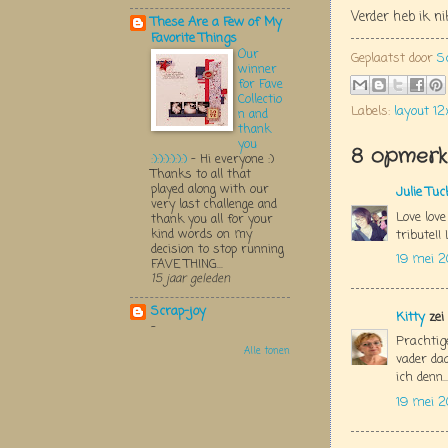
Verder heb ik n
These Are a Few of My
Favorite Things
Our
Geplaatst door
S
winner
for Fave
Collectio
Labels:
layout 12
n and
thank
you
8 opmerki
:):):):):):)
-
Hi everyone :)
Thanks to all that
played along with our
Julie Tu
very last challenge and
Love love
thank you all for your
kind words on my
tribute!! 
decision to stop running
19 mei 2
FAVE THING...
15 jaar geleden
Scrap-joy
Kitty
zei
-
Prachtige
Alle tonen
vader da
ich denn....
19 mei 2