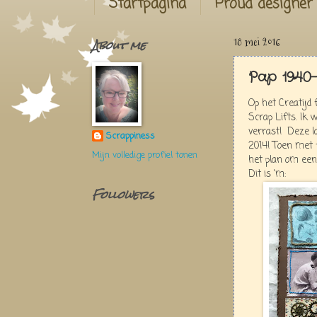
Startpagina
Proud designer
About me
18 mei 2016
Pap 1940-
Op het Creatijd
Scrap Lifts. Ik 
verrast! Deze l
Scrappiness
2014! Toen met 
Mijn volledige profiel tonen
het plan om een
Dit is 'm:
Followers