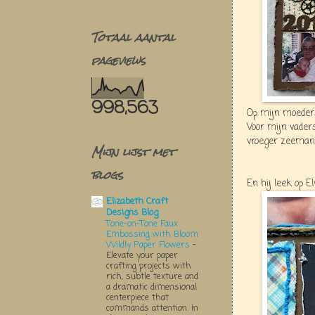
Totaal aantal
pageviews
998,563
Op mijn moeders
Voor mijn vader
vroeger zeeman
Mijn lijst met
blogs
En hij leek op Elv
Elizabeth Craft
Designs Blog
Tone-on-Tone Faux
Embossing with Bloom
Wildly Paper Flowers
-
Elevate your paper
crafting projects with
rich, subtle texture and
a dramatic dimensional
centerpiece that
commands attention. In