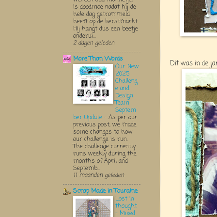
is doodmoe nadat hij de
hele dag getrommeld
heeft op de kerstmarkt.
Hij hangt dus een beetje
onderui...
2 dagen geleden
More Than Words
Dit was in de j
Our New
2025
Challeng
e and
Design
Team
Septem
ber Update
-
As per our
previous post, we made
some changes to how
our challenge is run.
The challenge currently
runs weekly during the
months of April and
Septemb...
11 maanden geleden
Scrap Made in Touraine
Lost in
thought
- Mixed