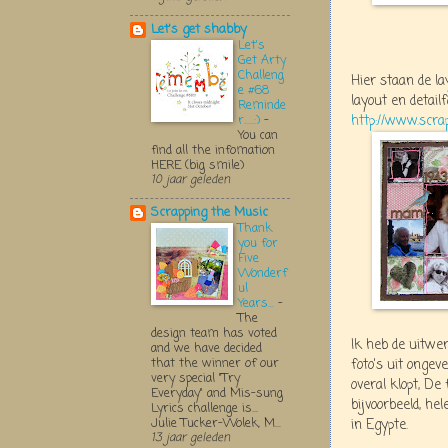
Let's get shabby
Let's
Get Arty
Challeng
Hier staan de l
e #68
layout en detail
Reminde
http://www.scra
r.....:)
-
You can
find all the infomation
HERE (big smile)
10 jaar geleden
Scrapping the Music
Thank
you for
Five
Wonderf
ul
Years...
-
The
design team has voted
Ik heb de uitwer
and we have decided
that the winner of our
foto's uit ongev
very special "Try
overal klopt, De
Everyday" and Mis-sung
bijvoorbeeld, h
Lyrics challenge is...
Julie Tucker-Wolek, M...
in Egypte.
13 jaar geleden