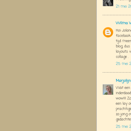
21 mei 2
Wilma V
Hoi Jolan
facebook
tijd meer
blog, dus
layouts v
collage .
25 mei 2
Marjolij
Wat een 
inderdaad,
wow!!! Z
een lay o
prachtig
zo jong o
gedachte
25 mei 2