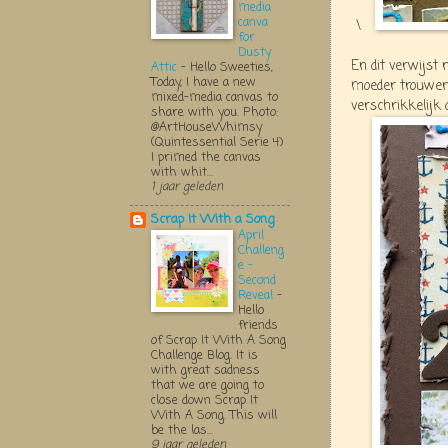
media
canva
\
for
Dusty
En dit verwijst 
Attic
-
Hello Sweeties,
Today, I have a new
moeder trouwens
mixed-media canvas to
verschrikkelij
share with you. Photo:
@ArtHouseWhimsy
(Quintessential Serie 4)
I primed the canvas
with whit...
1 jaar geleden
Scrap It With a Song
April
Challeng
e -
Second
Reveal
-
Hello
friends
of Scrap It With A Song
Challenge Blog. It is
with great sadness
that we are going to
close down Scrap It
With A Song. This will
be the las...
9 jaar geleden