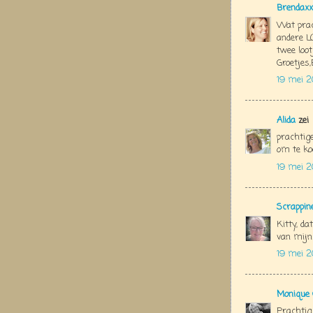
Brendaxx
Wat prac
andere L
twee loot
Groetjes
19 mei 2
Alida
zei
prachtige
om te ko
19 mei 2
Scrappin
Kitty, dat
van mijn 
19 mei 2
Monique 
Prachtig 