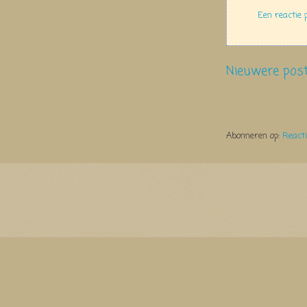
Een reactie 
Nieuwere pos
Abonneren op:
React
Thema Watermerk. Thema-a