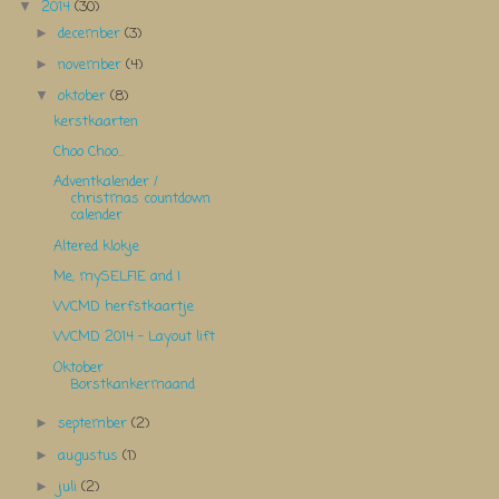
2014
(30)
▼
december
(3)
►
november
(4)
►
oktober
(8)
▼
kerstkaarten
Choo Choo...
Adventkalender /
christmas countdown
calender
Altered klokje
Me, mySELFIE and I
WCMD herfstkaartje
WCMD 2014 - Layout lift
Oktober
Borstkankermaand
september
(2)
►
augustus
(1)
►
juli
(2)
►