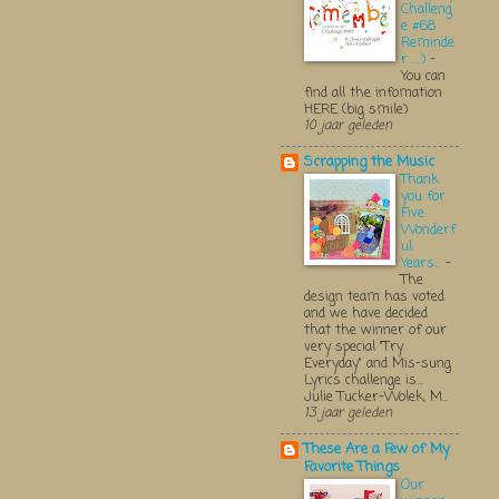
Challeng
e #68
Reminde
r.....:)
-
You can
find all the infomation
HERE (big smile)
10 jaar geleden
Scrapping the Music
Thank
you for
Five
Wonderf
ul
Years...
-
The
design team has voted
and we have decided
that the winner of our
very special "Try
Everyday" and Mis-sung
Lyrics challenge is...
Julie Tucker-Wolek, M...
13 jaar geleden
These Are a Few of My
Favorite Things
Our