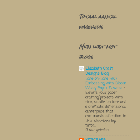
Totaal aantal
pageviews
Mijn lijst met
blogs
Elizabeth Craft
Designs Blog
Tone-on-Tone Faux
Embossing with Bloom
Wildly Paper Flowers
-
Elevate your paper
crafting projects with
rich, subtle texture and
a dramatic dimensional
centerpiece that
commands attention. In
this step-by-step
tutor...
9 uur geleden