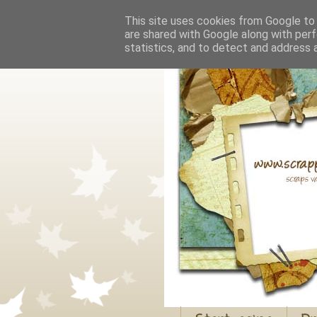
This site uses cookies from Google to d
are shared with Google along with perf
statistics, and to detect and address 