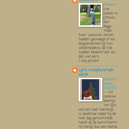
KITSCRAPS
Otterlo
-
We
waren in
Otterlo.
Een
dagje
maar
hoor. Laura en Jeroen
hadden gevraagd of we
langskwamen op hun
vakantieadres 😊 We
hadden bedacht dat we
dan wel eers...
1 dag geleden
Lijn's scrap&stampin
world
Drumm
erboy....
(52WTC
)
-
Dit
notenkr
akertje,
het lijkt
wel een oud mannetje,
is doodmoe nadat hij de
hele dag getrommeld
heeft op de kerstmarkt.
Hij hangt dus een beetje