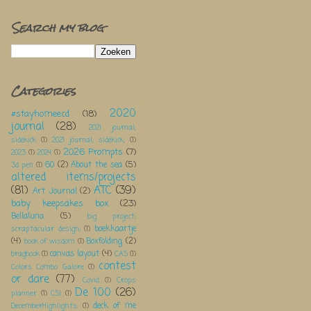
Search my blog
Categories
2020
#stayhomeecd
(18)
journal
(28)
2021 journal;
sidekick
(1)
2021 journal; sidekick;
(1)
2026 Prompts
(7)
2023
(1)
2024
(1)
60
(2)
About the sea
(5)
3d pen
(1)
altered items/projects
(81)
ATC
(39)
Art Journal
(2)
baby keepsakes box
(23)
Bellaluna
(5)
big project;
boekkaartje
scraptacular design;
(1)
(4)
Boxfolding
(2)
book of wisdom
(1)
canvas layout
(4)
bragbook
(1)
CAS
(1)
contest
Colors Combo Galore
(1)
or dare
(77)
Covid
(1)
Crops
De 100
(26)
planner
(1)
CSI
(1)
deck of me
DecemberHighlights;
(1)