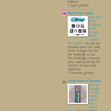
onderui...
2 dagen geleden
More Than Words
Our New
2025
Challeng
e and
Design
Team
Septem
ber Update
-
As per our
previous post, we made
some changes to how
our challenge is run.
The challenge currently
runs weekly during the
months of April and
Septemb...
11 maanden geleden
Scrap Made in Touraine
Lost in
thought
- Mixed
media
canva
for
Dusty