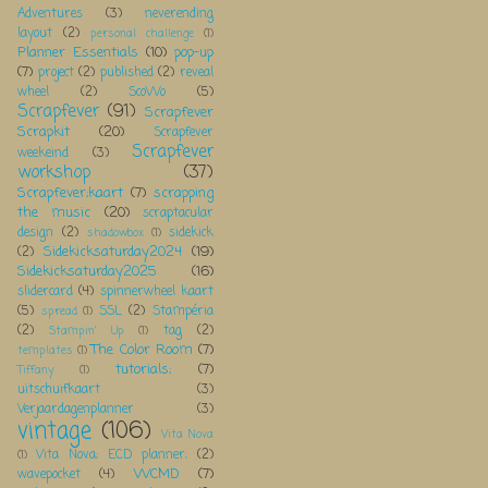
Adventures
(3)
neverending
layout
(2)
personal challenge
(1)
Planner Essentials
(10)
pop-up
(7)
project
(2)
published
(2)
reveal
wheel
(2)
ScoWo
(5)
Scrapfever
(91)
Scrapfever
Scrapkit
(20)
Scrapfever
Scrapfever
weekeind
(3)
workshop
(37)
Scrapfever;kaart
(7)
scrapping
the music
(20)
scraptacular
design
(2)
sidekick
shadowbox
(1)
Sidekicksaturday2024
(19)
(2)
Sidekicksaturday2025
(16)
slidercard
(4)
spinnerwheel kaart
(5)
SSL
(2)
Stampéria
spread
(1)
(2)
tag
(2)
Stampin' Up
(1)
The Color Room
(7)
templates
(1)
tutorials;
(7)
Tiffany
(1)
uitschuifkaart
(3)
Verjaardagenplanner
(3)
vintage
(106)
Vita Nova
Vita Nova; ECD planner;
(2)
(1)
WCMD
(7)
wavepocket
(4)