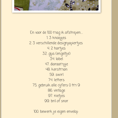
En voor de 100 mag ik afstrepen….
1. 3 knoopjes
2. 3 verschillende designpapiertjes
4. 2 hartjes
32. gips (engeltje)
34. label
47. diaraampje
48. kerstman
59. swirl
74. letters
75. gebruik alle cijfers 0 tm 9
86. vintage
97. nietjes
99. bril of snor
100. bewerk je eigen envelop