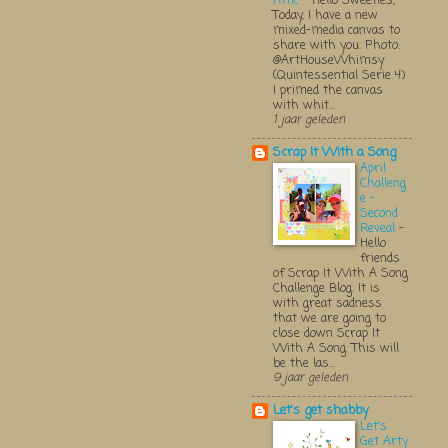
Attic
-
Hello Sweeties,
Today, I have a new
mixed-media canvas to
share with you. Photo:
@ArtHouseWhimsy
(Quintessential Serie 4)
I primed the canvas
with whit...
1 jaar geleden
Scrap It With a Song
April
Challeng
e -
Second
Reveal
-
Hello
friends
of Scrap It With A Song
Challenge Blog. It is
with great sadness
that we are going to
close down Scrap It
With A Song. This will
be the las...
9 jaar geleden
Let's get shabby
Let's
Get Arty