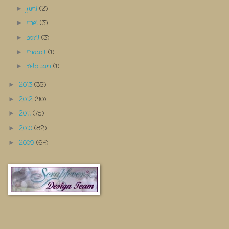
juni
(2)
►
mei
(3)
►
april
(3)
►
maart
(1)
►
februari
(1)
►
2013
(35)
►
2012
(40)
►
2011
(75)
►
2010
(82)
►
2009
(64)
►