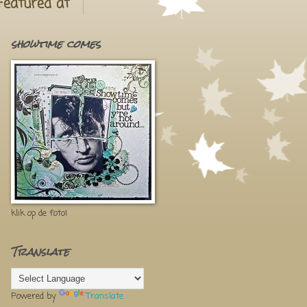
Featured at
showtime comes
klik op de foto!
Translate
Powered by
Translate