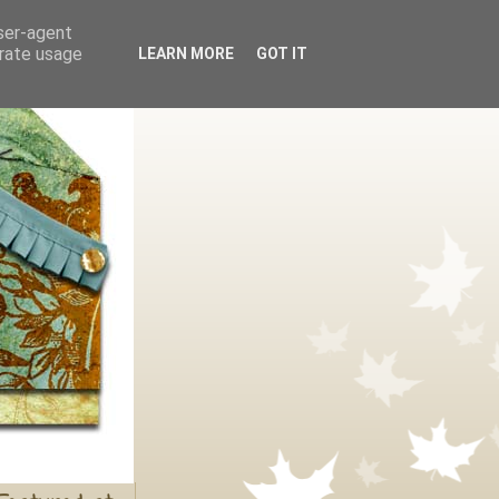
user-agent
erate usage
LEARN MORE
GOT IT