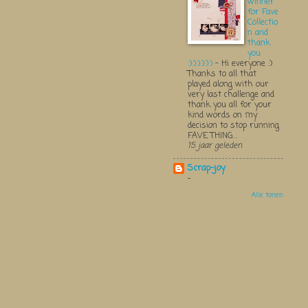
winner
for Fave
Collectio
n and
thank
you
:):):):):):)
-
Hi everyone :)
Thanks to all that
played along with our
very last challenge and
thank you all for your
kind words on my
decision to stop running
FAVE THING...
15 jaar geleden
Scrap-joy
-
Alle tonen