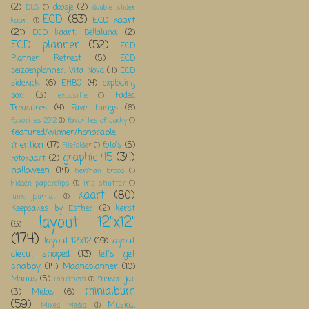
(2)
doosje
(2)
DLS
(1)
double slider
ECD
(83)
ECD kaart
kaart
(1)
(21)
ECD kaart; Bellaluna;
(2)
ECD planner
(52)
ECD
Planner Retreat
(5)
ECD
seizoenplanner; Vita Nova
(4)
ECD
sidekick
(6)
EHBO
(4)
exploding
box;
(3)
Faded
expositie
(1)
Treasures
(4)
Fave things
(6)
favorites 2012
(1)
favorites of Jacky
(1)
featured/winner/honorable
mention
(17)
foto's
(5)
Filefolder
(1)
graphic 45
(34)
Fotokaart
(2)
halloween
(14)
herman brood
(1)
Hidden paperclips
(1)
iris shutter
(1)
kaart
(80)
junk journal
(1)
Keepsakes by Esther
(2)
kerst
layout 12"x12"
(6)
(174)
layout 12x12
(19)
layout
diecut shaped
(13)
let's get
shabby
(14)
Maandplanner
(10)
Manus
(5)
mason jar
maritiem
(1)
minialbum
(3)
Midas
(6)
(59)
Musical
Mixed Media
(1)