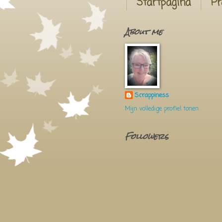
Startpagina
Pr
About me
Scrappiness
Mijn volledige profiel tonen
Followers