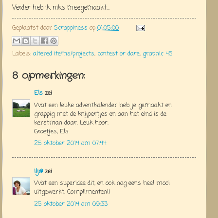
Verder heb ik niks meegemaakt...
Geplaatst door
Scrappiness
op
01:05:00
Labels:
altered items/projects
,
contest or dare
,
graphic 45
8 opmerkingen:
Els
zei
Wat een leuke adventkalender heb je gemaakt en
grappig met de knijpertjes en aan het eind is de
kerstman daar. Leuk hoor.
Groetjes, Els
25 oktober 2014 om 07:44
Ilj@
zei
Wat een superidee dit, en ook nog eens heel mooi
uitgewerkt. Complimenten!!
25 oktober 2014 om 09:33