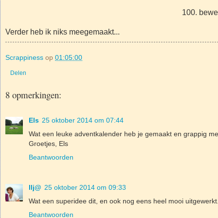
100. bewe
Verder heb ik niks meegemaakt...
Scrappiness
op
01:05:00
Delen
8 opmerkingen:
Els
25 oktober 2014 om 07:44
Wat een leuke adventkalender heb je gemaakt en grappig met 
Groetjes, Els
Beantwoorden
Ilj@
25 oktober 2014 om 09:33
Wat een superidee dit, en ook nog eens heel mooi uitgewerk
Beantwoorden