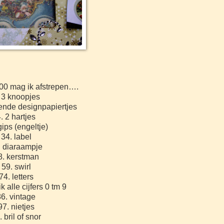
00 mag ik afstrepen….
 3 knoopjes
lende designpapiertjes
. 2 hartjes
gips (engeltje)
34. label
. diaraampje
8. kerstman
59. swirl
74. letters
k alle cijfers 0 tm 9
86. vintage
97. nietjes
. bril of snor