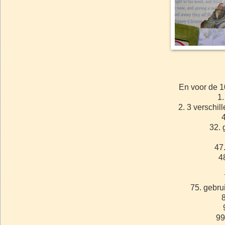
En voor de 1
1.
2. 3 verschil
4
32. 
47
4
75. gebrui
99