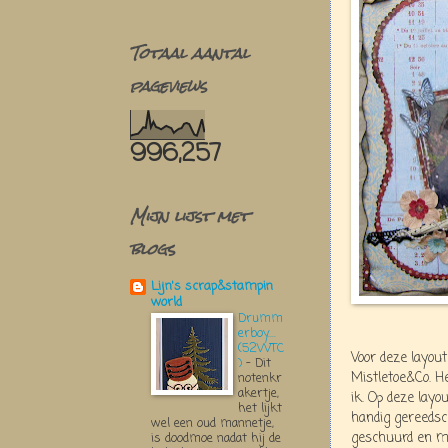
Totaal aantal
pageviews
996,257
Mijn lijst met
blogs
Lijn's scrap&stampin
world
Drumm
erboy....
(52WTC
Voor deze layout
)
-
Dit
Mistletoe&Co. He
notenkr
akertje,
ik. Op deze layo
het lijkt
handig gereedsc
wel een oud mannetje,
geschuurd en m
is doodmoe nadat hij de