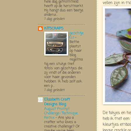
hele dag getrommeld
vellen zijn in m
heeft op de kerstmarkt.
Hij hangt dus een beetje
onderui...
1 dag geleden
KITSCRAPS
gezichtje
(s)
-
Bettie
plaatst
op haar
blog
regelma
tig een stukje met
foto’s van gezichtjes die
zij vindt of die anderen
voor haar gevonden
hebben. Ik heb zelf ook
een p...
1 dag geleden
Elizabeth Craft
Designs Blog
August Prompt
De takjes en het
Challenge- Technique
Remix
-
Are you a
heb ik met een
crafter who loves a
kleurtjes embos
creative challenge? Or
laagje crackle a
maybe you’ve been