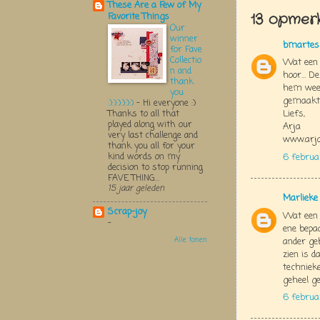
These Are a Few of My
13 opmerk
Favorite Things
Our
winner
bmartes
for Fave
Collectio
Wat een 
n and
hoor... D
thank
hem weer
you
gemaakt. 
:):):):):):)
-
Hi everyone :)
Liefs,
Thanks to all that
played along with our
Arja
very last challenge and
www.arja
thank you all for your
kind words on my
6 februar
decision to stop running
FAVE THING...
15 jaar geleden
Marlieke
Scrap-joy
Wat een m
-
ene bepa
ander geb
Alle tonen
zien is d
technieke
geheel ge
6 februar