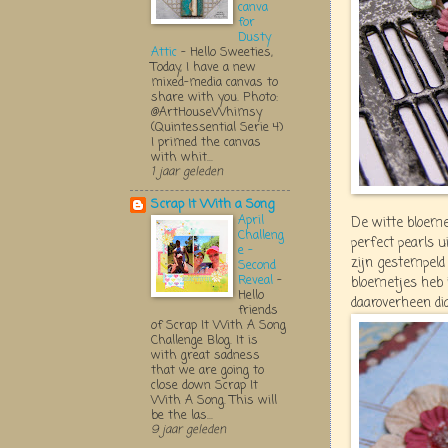
canva
for
Dusty
Attic
-
Hello Sweeties,
Today, I have a new
mixed-media canvas to
share with you. Photo:
@ArtHouseWhimsy
(Quintessential Serie 4)
I primed the canvas
with whit...
1 jaar geleden
Scrap It With a Song
April
De witte bloeme
Challeng
perfect pearls u
e -
zijn gestempeld 
Second
Reveal
-
bloemetjes heb 
Hello
daaroverheen di
friends
of Scrap It With A Song
Challenge Blog. It is
with great sadness
that we are going to
close down Scrap It
With A Song. This will
be the las...
9 jaar geleden