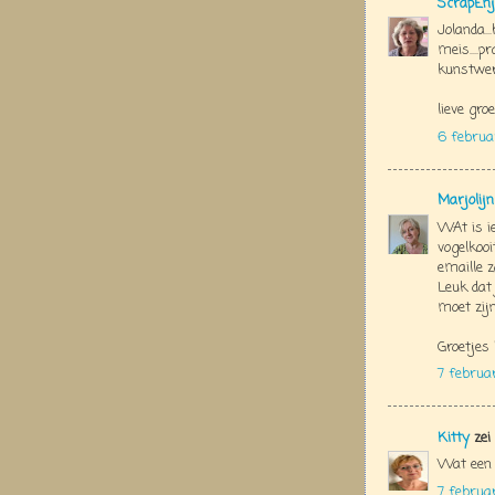
ScrapEnj
Jolanda..
meis....p
kunstwer
lieve groe
6 februa
Marjolij
WAt is i
vogelkooi
emaille z
Leuk dat 
moet zijn
Groetjes 
7 februa
Kitty
zei
Wat een p
7 februa