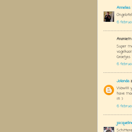
Annelies
Ongelofel
6 februa
Anoniem 
Super mo
vogelkooi
Groetjes 
6 februa
Jolanda
z
Wow!!!! y
have made
it! :)
6 februa
jacquelin
Schitter