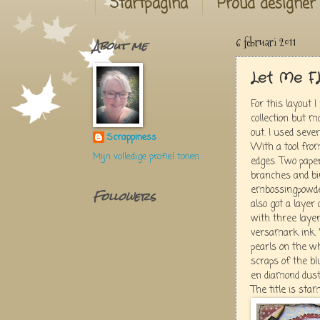
Startpagina
Proud designer
About me
6 februari 2011
Let Me F
For this layout 
collection but 
out. I used seve
Scrappiness
With a tool fro
Mijn volledige profiel tonen
edges. Two pape
branches and bi
embossingpowders
Followers
also got a layer
with three laye
versamark ink.
pearls on the w
scraps of the bl
en diamond dust
The title is sta