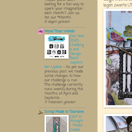
looking for a fun way to
lagen zwarte UT
spark your imagination
each month? Join us
for our *Monthl...
6 dagen geleden
More Than Words
Our New
2025
Challeng
e and
Design
Team
Septem
ber Update
-
As per our
previous post, we made
some changes to how
our challenge is run.
The challenge currently
runs weekly during the
months of April and
Septemb...
11 maanden geleden
Scrap Made in Touraine
Lost in
thought
- Mixed
media