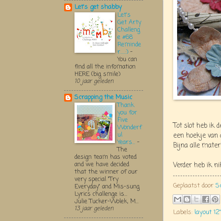
Let's get shabby
Let's
Get Arty
Challeng
e #68
Reminde
r.....:)
-
You can
find all the infomation
HERE (big smile)
10 jaar geleden
Scrapping the Music
Thank
you for
Five
Tot slot heb ik 
Wonderf
ul
een hoekje van 
Years...
-
Bijna alle mater
The
design team has voted
and we have decided
Verder heb ik n
that the winner of our
very special "Try
Geplaatst door
S
Everyday" and Mis-sung
Lyrics challenge is...
Julie Tucker-Wolek, M...
13 jaar geleden
Labels:
layout 12"