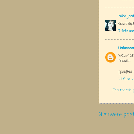
hilde jan
Geweldig!
7 februa
Unknown
wauw dez
mooi!!!!
groetjes 
14 febru
Een reactie 
Nieuwere pos