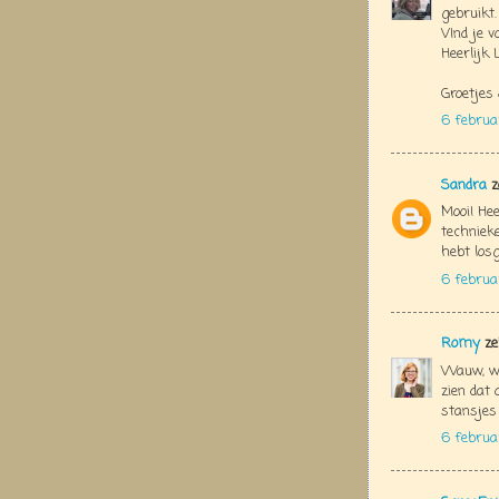
gebruikt.
VInd je v
Heerlijk 
Groetjes
6 februar
Sandra
z
Mooi! He
technieke
hebt los
6 februa
Romy
ze
Wauw, wa
zien dat 
stansjes
6 februa