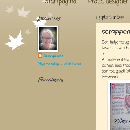
Startpagina
Proud designer
About me
4 september 2010
scrappen 
Een tijdje terug
kwartaal van het
:)
Scrappiness
Al bladerend kwa
Mijn volledige profiel tonen
lachen, lees ma
aan toe ging!! (a
leesbaar)
Followers