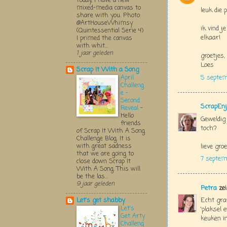
Today, I have a new
mixed-media canvas to
leuk die 
share with you. Photo:
@ArtHouseWhimsy
ik vind j
(Quintessential Serie 4)
elkaar!
I primed the canvas
with whit...
1 jaar geleden
groetjes,
Loes
Scrap It With a Song
5 septem
April
Challeng
e -
Second
ScrapEnj
Reveal
-
Hello
Geweldig 
friends
toch?
of Scrap It With A Song
Challenge Blog. It is
with great sadness
lieve groe
that we are going to
7 septem
close down Scrap It
With A Song. This will
be the las...
9 jaar geleden
Petra
zei
Echt gra
Let's get shabby
Let's
'plaksel 
Get Arty
keuken in
Challeng