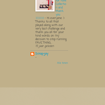
for Fave
Collectio
n and
thank
you
:):):):):):)
-
Hi everyone :)
Thanks to all that
played along with our
very last challenge and
thank you all for your
kind words on my
decision to stop running
FAVE THING...
15 jaar geleden
Scrap-joy
-
Alle tonen
Thema Watermerk. Thema-a