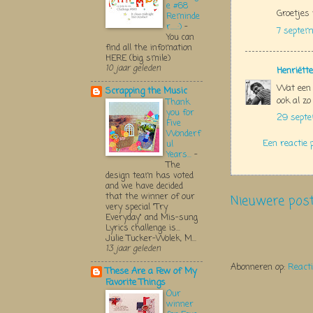
e #68
Groetjes 
Reminde
r.....:)
-
7 septem
You can
find all the infomation
HERE (big smile)
10 jaar geleden
Henriëtte
Wat een l
Scrapping the Music
ook al zo
Thank
you for
29 septe
Five
Wonderf
Een reactie 
ul
Years...
-
The
design team has voted
and we have decided
that the winner of our
Nieuwere pos
very special "Try
Everyday" and Mis-sung
Lyrics challenge is...
Julie Tucker-Wolek, M...
13 jaar geleden
Abonneren op:
React
These Are a Few of My
Favorite Things
Our
winner