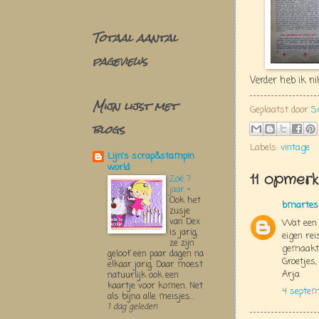
Totaal aantal
pageviews
Verder heb ik n
Mijn lijst met
Geplaatst door
S
blogs
Labels:
vintage
Lijn's scrap&stampin
world
11 opmerk
Zoë 7
jaar
-
Ook het
bmartes
zusje
van Dex
Wat een o
is jarig,
eigen rei
ze zijn
gemaakt 
geloof een paar dagen na
Groetjes,
elkaar jarig. Daar moest
Arja
natuurlijk ook een
kaartje voor komen. Net
4 septem
als bijna alle meisjes...
1 dag geleden