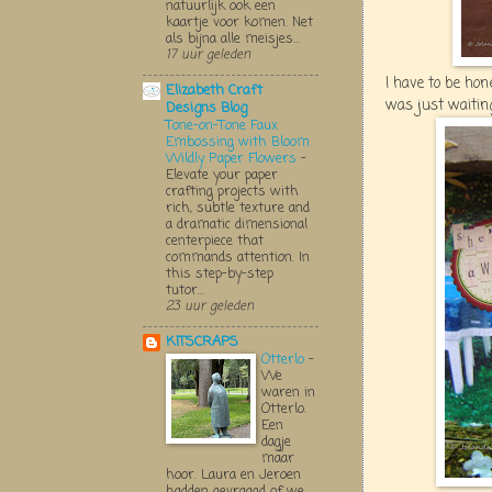
natuurlijk ook een
kaartje voor komen. Net
als bijna alle meisjes...
17 uur geleden
I have to be hon
Elizabeth Craft
was just waiting 
Designs Blog
Tone-on-Tone Faux
Embossing with Bloom
Wildly Paper Flowers
-
Elevate your paper
crafting projects with
rich, subtle texture and
a dramatic dimensional
centerpiece that
commands attention. In
this step-by-step
tutor...
23 uur geleden
KITSCRAPS
Otterlo
-
We
waren in
Otterlo.
Een
dagje
maar
hoor. Laura en Jeroen
hadden gevraagd of we