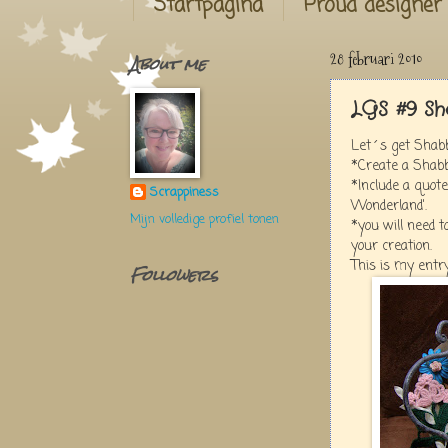
Startpagina
Proud designer
About me
28 februari 2010
LGS #9 Sh
Let´s get Shabb
*Create a Shabb
*Include a quote
Scrappiness
Wonderland'.
Mijn volledige profiel tonen
*you will need to
your creation.
This is my entry
Followers