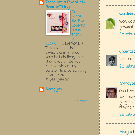
These Are a Few of My
Favorite Things
Our
wendela
z
winner
for Fave
wow Jola
Collectio
gewoon!
n and
28 febru
thank
you
:):):):):):)
-
Hi everyone :)
Thanks to all that
Chantal
z
played along with our
very last challenge and
Heel leu
thank you all for your
kind words on my
28 febru
decision to stop running
FAVE THING...
15 jaar geleden
mandys
Scrap-joy
Ooh I lov
-
for this 
gorgeous
Alle tonen
playing 
28 febru
Marg
zei