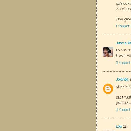
gemaakt..
Is het ee
lieve groe
1 maart 
Just a li
This is s
tray give
3 maart
Jolanda
z
stunning,
best wis
jolanda(u
3 maart
Lou
zei