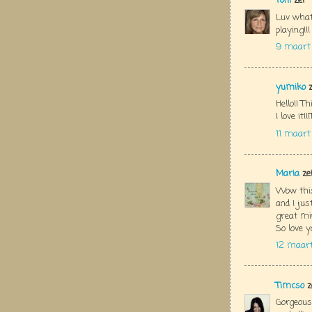
Toni
zei
Luv what
playing!!!
9 maart 
yumiko
z
Hello!! Th
I love it
11 maart
Maria
ze
Wow this
and I ju
great min
So love y
12 maart
Timcso
z
Gorgeous 