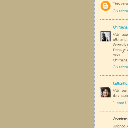
This crea
28 febru
Chimene
Wat heb 
alle detai
Geweldige
Dank je 
xxxx
Chimene
28 febru
LaBonita
Wat een 
de challe
1 maart 
Anoniem 
Jolanda..