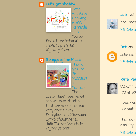
Let's get shabby
Let's
Get Arty
sam
zei
Challeng
heel moo
e #68
Reminde
28 febru
r.....:)
-
You can
find all the infomation
HERE (big smile)
Deb
zei
10 jaar geleden
Jolanda, 
Scrapping the Music
28 febru
Thank
you for
Five
Wonderf
Ruth Phi
ul
Wow!! I l
Years...
-
The
make for
design team has voted
and we have decided
I love th
that the winner of our
the pink 
very special "Try
Everyday" and Mis-sung
Lyrics challenge is...
Thanks f
Julie Tucker-Wolek, M...
Shabby:)
13 jaar geleden
28 febru