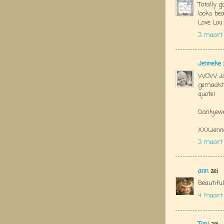
Totally g
looks bea
Love Lou
3 maart 
Jenneke
WOW Jola
gemaakt!
quote!
Dankjewe
XXXJenn
3 maart
ann
zei
Beautiful
4 maart 