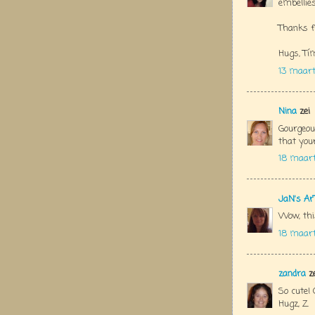
embellies
Thanks f
Hugs, Tí
13 maart
Nina
zei
Gourgeous
that you
18 maart
JaN's Ar
Wow, this
18 maart
zandra
ze
So cute! 
Hugz, Z