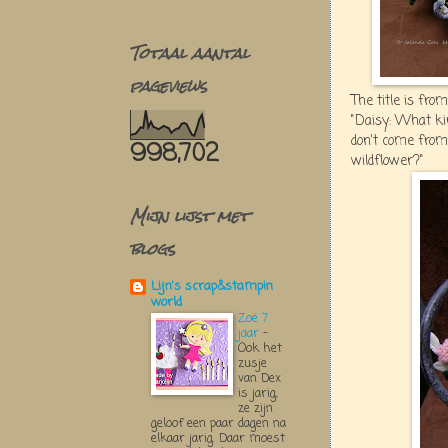
Totaal aantal
pageviews
The title is from
"Daisy: What kin
don't come from
998,702
wildflower?"
Mijn lijst met
blogs
Lijn's scrap&stampin
world
Zoë 7
jaar
-
Ook het
zusje
van Dex
is jarig,
ze zijn
geloof een paar dagen na
elkaar jarig. Daar moest