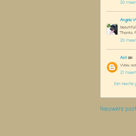
20 maart
Angela 
beautiful
Thanks f
20 maart
Asil
zei
Wow, wow
21 maar
Een reactie 
Nieuwere pos