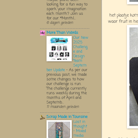
looking for a fun way to
spark your imagination
each month? Join us
het plaatje kom
for our *Monthl...
waar fruit in he
6 dagen geleden
More Than Words
Our New
2025
Challeng
e and
Design
Team
Septem
ber Update
-
As per our
previous post, we made
some changes to how
our challenge is run.
The challenge currently
runs weekly during the
months of April and
Septemb...
11 maanden geleden
Scrap Made in Touraine
Lost in
thought
- Mixed
media