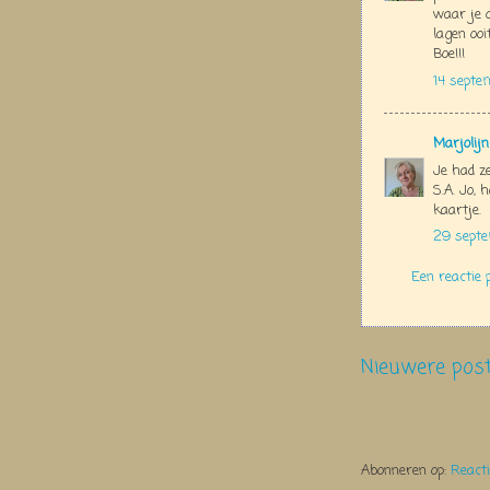
waar je 
lagen ooi
Boe!!!
14 septe
Marjolij
Je had z
S.A. Jo,
kaartje.
29 septe
Een reactie 
Nieuwere pos
Abonneren op:
React