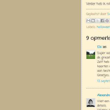
Verder heb ik n
Geplaatst door
S
Labels:
hallowee
9 opmerki
Els
zei
Super wa
de grieze
Zelf heb
kaarten 
aan best
Groetjes,
13 septe
Alexandr
Wat een 
details.