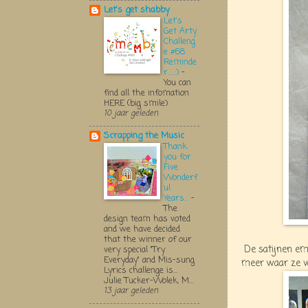
Let's get shabby
Let's
Get Arty
Challeng
e #68
Reminde
r.....:)
-
You can
find all the infomation
HERE (big smile)
10 jaar geleden
Scrapping the Music
Thank
you for
Five
Wonderf
ul
Years...
-
The
design team has voted
and we have decided
that the winner of our
De satijnen embe
very special "Try
Everyday" and Mis-sung
meer waar ze v
Lyrics challenge is...
Julie Tucker-Wolek, M...
13 jaar geleden