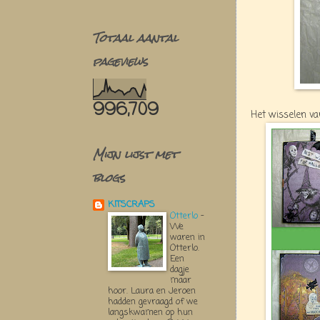
Totaal aantal
pageviews
996,709
Het wisselen van
Mijn lijst met
blogs
KITSCRAPS
Otterlo
-
We
waren in
Otterlo.
Een
dagje
maar
hoor. Laura en Jeroen
hadden gevraagd of we
langskwamen op hun