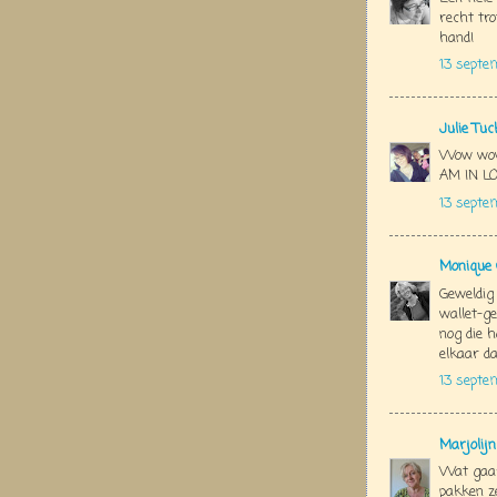
recht tro
hand!
13 septe
Julie Tu
Wow wow
AM IN LO
13 septe
Monique 
Geweldig
wallet-g
nog die 
elkaar da
13 septe
Marjolij
Wat gaaf
pakken z