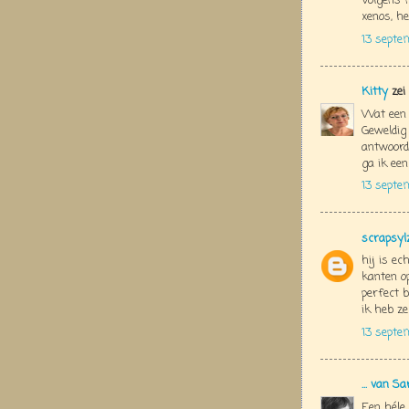
Volgens 
xenos, he
13 septe
Kitty
zei
Wat een 
Geweldig 
antwoord
ga ik een
13 septe
scrapsyl
hij is ec
kanten o
perfect b
ik heb ze
13 septe
... van Sa
Een héle