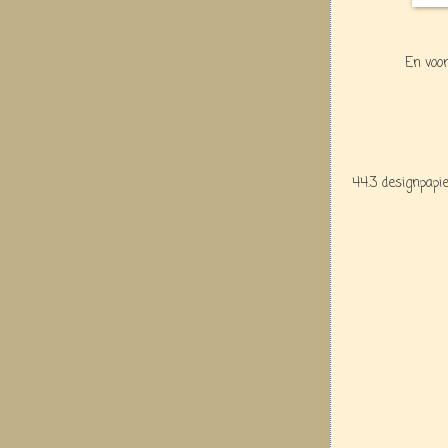
En voor
44.3 designpapi