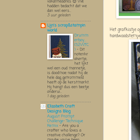
vakantieadres 😊 We
hadden bedacht dat we
dan wel eers...
3 uur geleden
Lijn's scrap&stampin
Het grafkistje 
world
Drumm
hardwoodstempe
erboy....
(52WTC
)
-
Dit
notenkr
akertje,
het lijkt
wel een oud mannetje,
is doodmoe nadat hij de
hele dag getrommeld
heeft op de kerstmarkt.
Hij hangt dus een beetje
onderui...
1 dag geleden
Elizabeth Craft
Designs Blog
August Prompt
Challenge- Technique
Remix
-
Are you a
crafter who loves a
creative challenge? Or
maybe you’ve been