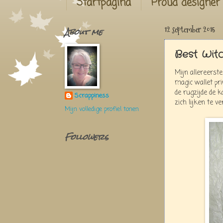
Startpagina
Proud designer
About me
12 september 2015
Best Witc
Mijn allereerst
magic wallet pri
de rugzijde de 
Scrappiness
zich lijken te ve
Mijn volledige profiel tonen
Followers