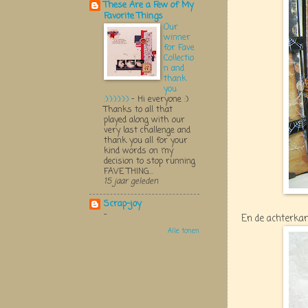
These Are a Few of My
Favorite Things
Our
winner
for Fave
Collectio
n and
thank
you
:):):):):):)
-
Hi everyone :)
Thanks to all that
played along with our
very last challenge and
thank you all for your
kind words on my
decision to stop running
FAVE THING...
15 jaar geleden
Scrap-joy
-
En de achterkan
Alle tonen