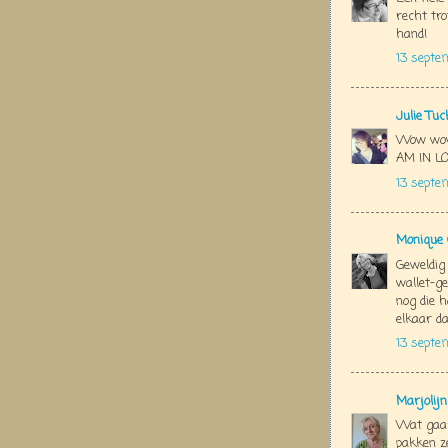
recht tro
hand!
13 septe
Julie Tu
Wow wow
AM IN LO
13 septe
Monique 
Geweldig
wallet-g
nog die 
elkaar da
13 septe
Marjolij
Wat gaaf
pakken z