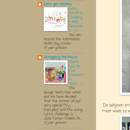
Let's get shabby
Let's
Get Arty
Challeng
e #68
Reminde
r.....:)
-
You can
find all the infomation
HERE (big smile)
10 jaar geleden
Scrapping the Music
Thank
you for
Five
Wonderf
ul
Years...
-
The
design team has voted
and we have decided
that the winner of our
De satijnen embe
very special "Try
Everyday" and Mis-sung
meer waar ze v
Lyrics challenge is...
Julie Tucker-Wolek, M...
13 jaar geleden