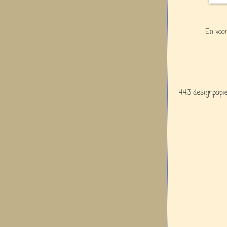
En voor
44.3 designpapi