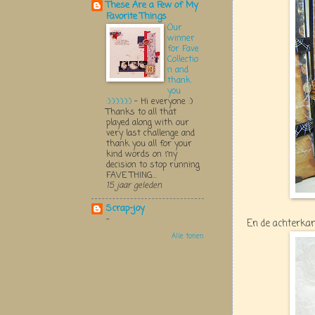
These Are a Few of My
Favorite Things
Our
winner
for Fave
Collectio
n and
thank
you
:):):):):):)
-
Hi everyone :)
Thanks to all that
played along with our
very last challenge and
thank you all for your
kind words on my
decision to stop running
FAVE THING...
15 jaar geleden
Scrap-joy
-
En de achterkan
Alle tonen