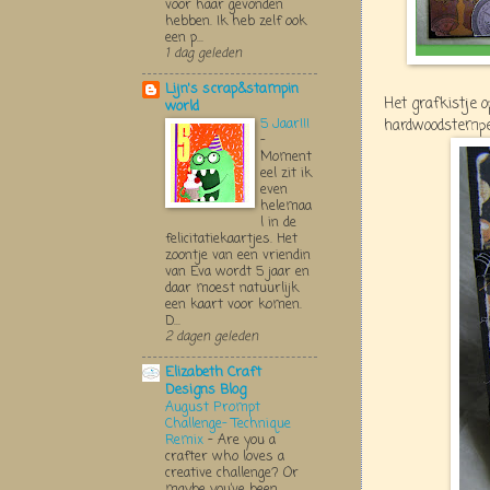
voor haar gevonden
hebben. Ik heb zelf ook
een p...
1 dag geleden
Lijn's scrap&stampin
Het grafkistje 
world
5 Jaar!!!
hardwoodstempe
-
Moment
eel zit ik
even
helemaa
l in de
felicitatiekaartjes. Het
zoontje van een vriendin
van Eva wordt 5 jaar en
daar moest natuurlijk
een kaart voor komen.
D...
2 dagen geleden
Elizabeth Craft
Designs Blog
August Prompt
Challenge- Technique
Remix
-
Are you a
crafter who loves a
creative challenge? Or
maybe you’ve been