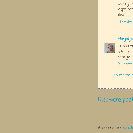
waar je 
lagen ooi
Boe!!!
14 septe
Marjolij
Je had z
S.A. Jo,
kaartje.
29 septe
Een reactie 
Nieuwere pos
Abonneren op:
React