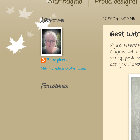
Startpagina
Proud designer
About me
12 september 2015
Best Witc
Mijn allereerst
magic wallet pri
de rugzijde de 
Scrappiness
zich lijken te ve
Mijn volledige profiel tonen
Followers