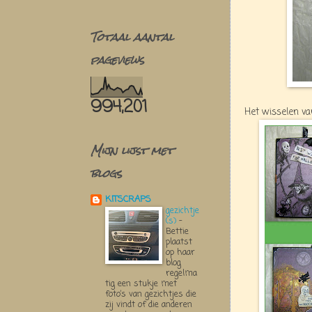
Totaal aantal
pageviews
994,201
Het wisselen van
Mijn lijst met
blogs
KITSCRAPS
gezichtje
(s)
-
Bettie
plaatst
op haar
blog
regelma
tig een stukje met
foto’s van gezichtjes die
zij vindt of die anderen