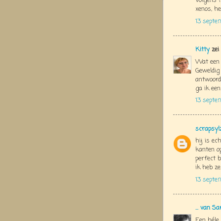
Volgens 
xenos, he
13 septe
Kitty
zei
Wat een 
Geweldig 
antwoord
ga ik een
13 septe
scrapsyl
hij is ec
kanten o
perfect b
ik heb ze
13 septe
... van Sa
Een héle