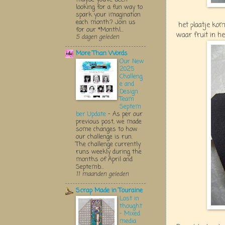
looking for a fun way to
spark your imagination
each month? Join us
het plaatje kom
for our *Monthl...
waar fruit in he
5 dagen geleden
More Than Words
Our New
2025
Challeng
e and
Design
Team
Septem
ber Update
-
As per our
previous post, we made
some changes to how
our challenge is run.
The challenge currently
runs weekly during the
months of April and
Septemb...
11 maanden geleden
Scrap Made in Touraine
Lost in
thought
- Mixed
media