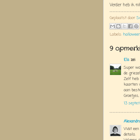
Verder heb ik n
Geplaatst door
S
Labels:
hallowee
9 opmerki
Els
zei
Super wa
de grieze
Zelf heb
kaarten 
aan best
Groetjes,
13 septe
Alexandr
Wat een 
details.