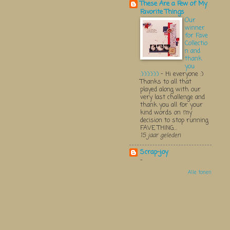
These Are a Few of My
Favorite Things
Our
winner
for Fave
Collectio
n and
thank
you
:):):):):):)
-
Hi everyone :)
Thanks to all that
played along with our
very last challenge and
thank you all for your
kind words on my
decision to stop running
FAVE THING...
15 jaar geleden
Scrap-joy
-
Alle tonen