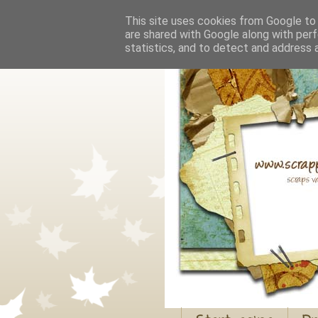
This site uses cookies from Google to d
are shared with Google along with perf
statistics, and to detect and address 