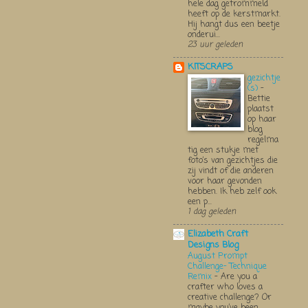
hele dag getrommeld
heeft op de kerstmarkt.
Hij hangt dus een beetje
onderui...
23 uur geleden
KITSCRAPS
gezichtje
(s)
-
Bettie
plaatst
op haar
blog
regelma
tig een stukje met
foto’s van gezichtjes die
zij vindt of die anderen
voor haar gevonden
hebben. Ik heb zelf ook
een p...
1 dag geleden
Elizabeth Craft
Designs Blog
August Prompt
Challenge- Technique
Remix
-
Are you a
crafter who loves a
creative challenge? Or
maybe you’ve been