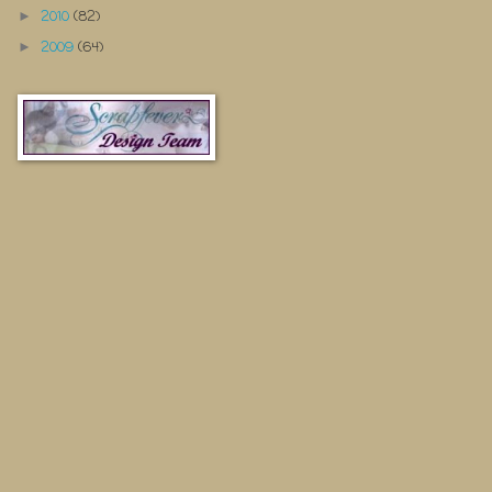
2010
(82)
►
2009
(64)
►