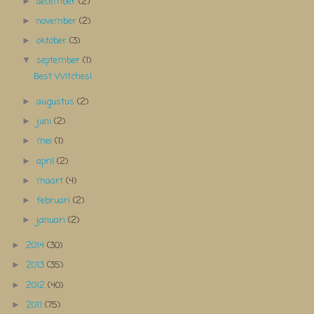
december
(2)
►
november
(2)
►
oktober
(3)
►
september
(1)
▼
Best Witches!
augustus
(2)
►
juni
(2)
►
mei
(1)
►
april
(2)
►
maart
(4)
►
februari
(2)
►
januari
(2)
►
2014
(30)
►
2013
(35)
►
2012
(40)
►
2011
(75)
►