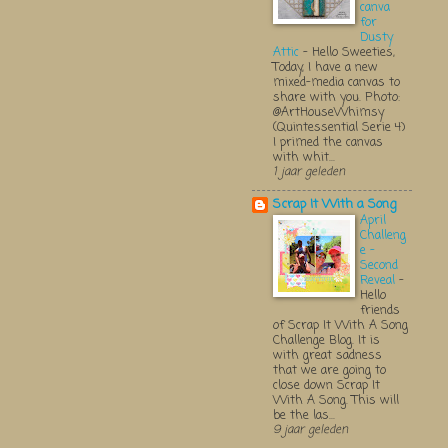
canva
for
Dusty
Attic
-
Hello Sweeties,
Today, I have a new
mixed-media canvas to
share with you. Photo:
@ArtHouseWhimsy
(Quintessential Serie 4)
I primed the canvas
with whit...
1 jaar geleden
Scrap It With a Song
April
Challeng
e -
Second
Reveal
-
Hello
friends
of Scrap It With A Song
Challenge Blog. It is
with great sadness
that we are going to
close down Scrap It
With A Song. This will
be the las...
9 jaar geleden