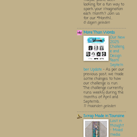
looking for a fun way to
spark your imagination
each month? Join us
for our *Monthl...
6 dagen geleden
More Than Words
Our New
2025
Challeng
e and
Design
Team
Septem
ber Update
-
As per our
previous post, we made
some changes to how
our challenge is run.
The challenge currently
runs weekly during the
months of April and
Septemb...
11 maanden geleden
Scrap Made in Touraine
Lost in
thought
- Mixed
media