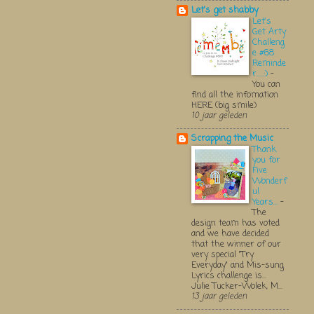
Let's get shabby
Let's
Get Arty
Challeng
e #68
Reminde
r.....:)
-
You can
find all the infomation
HERE (big smile)
10 jaar geleden
Scrapping the Music
Thank
you for
Five
Wonderf
ul
Years...
-
The
design team has voted
and we have decided
that the winner of our
very special "Try
Everyday" and Mis-sung
Lyrics challenge is...
Julie Tucker-Wolek, M...
13 jaar geleden