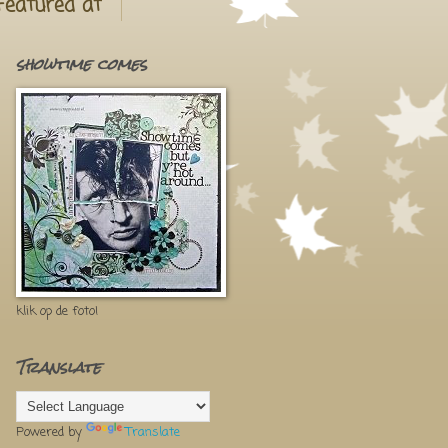
Featured at
showtime comes
klik op de foto!
Translate
Powered by
Translate