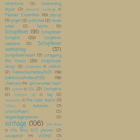
Adventures
(3)
neverending
layout
(2)
personal challenge
(1)
Planner Essentials
(10)
pop-up
(7)
project
(2)
published
(2)
reveal
wheel
(2)
ScoWo
(5)
Scrapfever
(91)
Scrapfever
Scrapkit
(20)
Scrapfever
Scrapfever
weekeind
(3)
workshop
(37)
Scrapfever;kaart
(7)
scrapping
the music
(20)
scraptacular
design
(2)
sidekick
shadowbox
(1)
Sidekicksaturday2024
(19)
(2)
Sidekicksaturday2025
(16)
slidercard
(4)
spinnerwheel kaart
(5)
SSL
(2)
Stampéria
spread
(1)
(2)
tag
(2)
Stampin' Up
(1)
The Color Room
(7)
templates
(1)
tutorials;
(7)
Tiffany
(1)
uitschuifkaart
(3)
Verjaardagenplanner
(3)
vintage
(106)
Vita Nova
Vita Nova; ECD planner;
(2)
(1)
WCMD
(7)
wavepocket
(4)