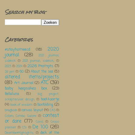
Search my blog
Categories
2020
#stayhomeecd
(18)
journal
(28)
2021 journal;
sidekick
(1)
2021 journal; sidekick;
(1)
2026 Prompts
(7)
2023
(1)
2024
(1)
60
(2)
About the sea
(5)
3d pen
(1)
altered items/projects
(81)
ATC
(39)
Art Journal
(2)
baby keepsakes box
(23)
Bellaluna
(5)
big project;
boekkaartje
scraptacular design;
(1)
(4)
Boxfolding
(2)
book of wisdom
(1)
canvas layout
(4)
bragbook
(1)
CAS
(1)
contest
Colors Combo Galore
(1)
or dare
(77)
Covid
(1)
Crops
De 100
(26)
planner
(1)
CSI
(1)
deck of me
DecemberHighlights;
(1)