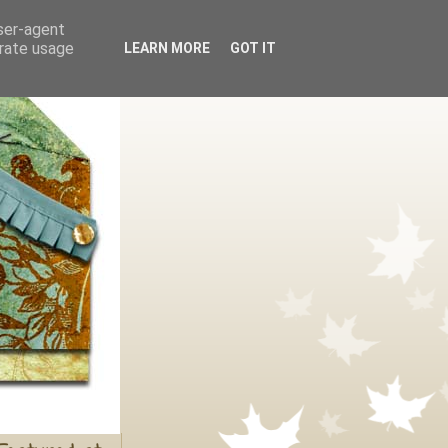
user-agent
erate usage
LEARN MORE
GOT IT