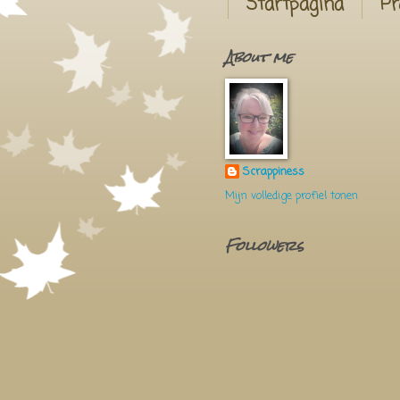
Startpagina
Pr
About me
Scrappiness
Mijn volledige profiel tonen
Followers