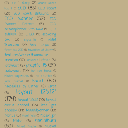
(2)
doosje
(2)
DLS
(1)
double slider
ECD
(83)
ECD kaart
kaart
(1)
(21)
ECD kaart; Bellaluna;
(2)
ECD planner
(52)
ECD
Planner Retreat
(5)
ECD
seizoenplanner; Vita Nova
(4)
ECD
sidekick
(6)
EHBO
(4)
exploding
box;
(3)
Faded
expositie
(1)
Treasures
(4)
Fave things
(6)
favorites 2012
(1)
favorites of Jacky
(1)
featured/winner/honorable
mention
(17)
foto's
(5)
Filefolder
(1)
graphic 45
(34)
Fotokaart
(2)
halloween
(14)
herman brood
(1)
Hidden paperclips
(1)
iris shutter
(1)
kaart
(80)
junk journal
(1)
Keepsakes by Esther
(2)
kerst
layout 12"x12"
(6)
(174)
layout 12x12
(19)
layout
diecut shaped
(13)
let's get
shabby
(14)
Maandplanner
(10)
Manus
(5)
mason jar
maritiem
(1)
minialbum
(3)
Midas
(6)
(59)
Musical
Mixed Media
(1)