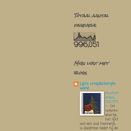
Totaal aantal
pageviews
996,051
Mijn lijst met
blogs
Lijn's scrap&stampin
world
Drumm
erboy....
(52WTC
)
-
Dit
notenkr
akertje,
het lijkt
wel een oud mannetje,
is doodmoe nadat hij de