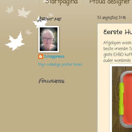
Startpagina
Proud designer
About me
23 augustus 2015
Eerste H
Afgelopen week 
beste vriendin 
grote EHBO koffe
Scrappiness
ouder wordende
Mijn volledige profiel tonen
Followers