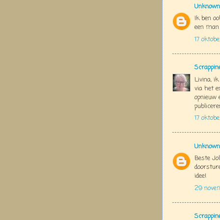
Unknown
Ik ben oo
een man .
17 oktob
Scrappin
Livina, i
via het e
opnieuw e
publicere
17 oktob
Unknown
Beste Jol
doorstur
idee!
29 nove
Scrappin