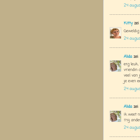
24 augus
Kitty
zei
Geweldig 
24 augus
Alida
zei
erg leuk,
vriendin
veel van 
je even e
24 augu
Alida
zei
ik weet n
mij ander
24 augu