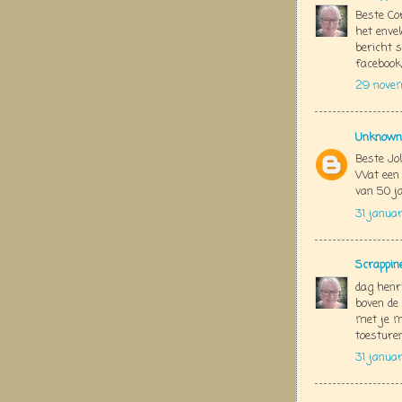
Beste Cor
het envel
bericht s
facebook,
29 nove
Unknown
Beste Jo
Wat een s
van 50 j
31 janua
Scrappin
dag henri
boven de 
met je ma
toesturen
31 janua