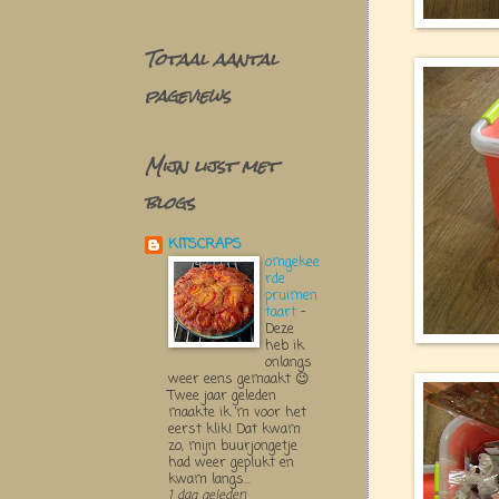
Totaal aantal
pageviews
Mijn lijst met
blogs
KITSCRAPS
omgekee
rde
pruimen
taart
-
Deze
heb ik
onlangs
weer eens gemaakt 😉
Twee jaar geleden
maakte ik ‘m voor het
eerst klik! Dat kwam
zo, mijn buurjongetje
had weer geplukt en
kwam langs...
1 dag geleden