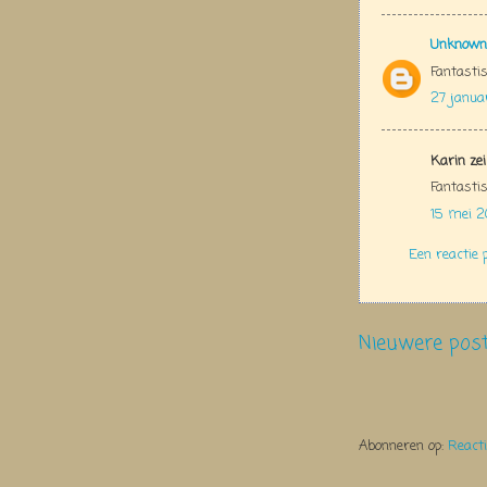
Unknown
Fantastis
27 janua
Karin zei
Fantasti
15 mei 2
Een reactie 
Nieuwere pos
Abonneren op:
React