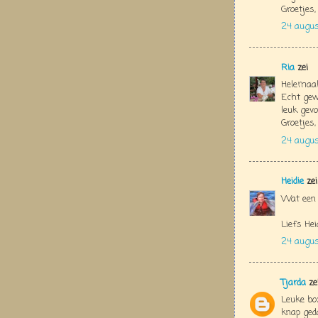
Groetjes,
24 augus
Ria
zei
Helemaal 
Echt gew
leuk gev
Groetjes,
24 augu
Heidie
zei
Wat een s
Liefs Hei
24 augus
Tjarda
ze
Leuke box
knap ged