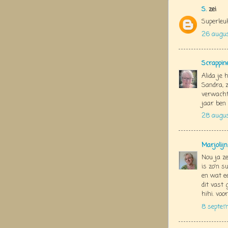
S.
zei
Superleu
26 augus
Scrappin
Alida je 
Sandra, z
verwacht
jaar ben 
28 augu
Marjolij
Nou ja ze
is zo'n s
en wat ee
dit vast 
hihi. voo
8 septem