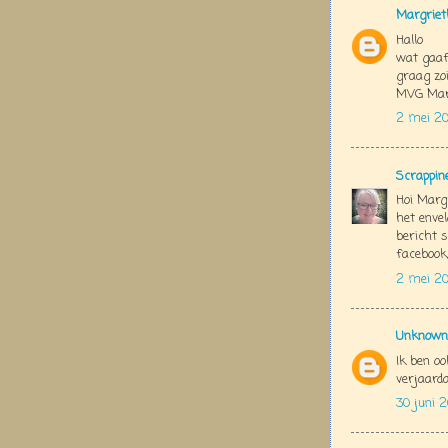
Margriet
Hallo
wat gaaf
graag zoi
MVG Mar
2 mei 20
Scrappin
Hoi Margr
het envel
bericht s
facebook,
2 mei 20
Unknown
Ik ben oo
verjaard
30 juni 