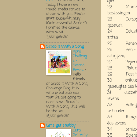
Attic
-
Hello Sweeties,
open
Today, I have a new
22 Muntstuk -
mixed-media canvas to
beslissingen
share with you. Photo:
@ArtHouseWhimsy
23 Oordopjes -
(Quintessential Serie 4)
gesnurk
I primed the canvas
24 Opkikkertje
with whit...
1 jaar geleden
zitten
25 Paracetamo
Scrap It With a Song
26 Pen - om v
April
schrijven,
Challeng
e -
27 Pepermunt 
Second
28 Plak chocol
Reveal
-
29 Post-it bl
Hello
friends
30 prikkers/p
of Scrap It With A Song
geneugtes des l
Challenge Blog. It is
31 puzzeltje -
with great sadness
that we are going to
levens
close down Scrap It
32 Rolletje pl
With A Song. This will
te houden
be the las...
9 jaar geleden
33 things to d
des levens
Let's get shabby
34 smiley face
Let's
Get Arty
35 Spiegeltje 