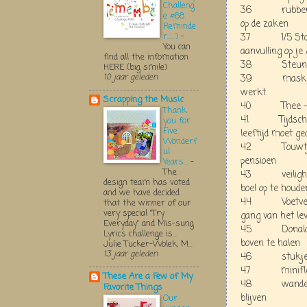
Challeng
36 rubber han
e #68
op de zaken
Reminde
r.....:)
-
37 1/5 Staatsl
You can
aanvulling op j
find all the infomation
38 Steunkousj
HERE (big smile)
10 jaar geleden
39 maskertjes
werkt.
Scrapping the Music
40 Thee - om 
Thank
41 Tijdschrift 
you for
Five
leeftijd moet g
Wonderf
42 Touwtje - 
ul
pensioen
Years...
-
The
43 veiligheids
design team has voted
boel op te houde
and we have decided
44 Voetverzorg
that the winner of our
very special "Try
gang van het le
Everyday" and Mis-sung
45 Donald Duck
Lyrics challenge is...
boven te halen
Julie Tucker-Wolek, M...
13 jaar geleden
46 stukje zee
47 miniflesje
These Are a Few of My
48 wandel- en
Favorite Things
blijven
Our