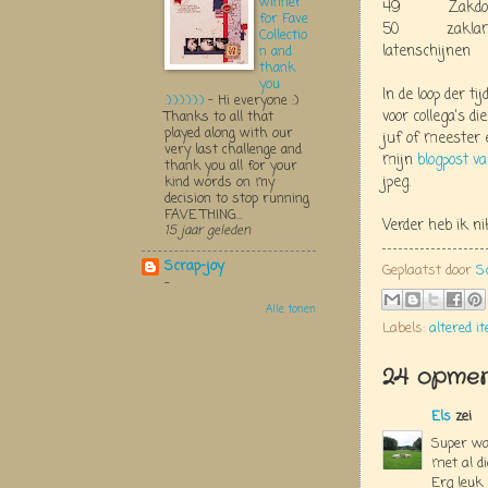
winner
49 Zakdoekje
for Fave
50 zaklampje/k
Collectio
latenschijnen
n and
thank
you
In de loop der t
:):):):):):)
-
Hi everyone :)
voor collega's d
Thanks to all that
played along with our
juf of meester e
very last challenge and
mijn
blogpost v
thank you all for your
jpeg.
kind words on my
decision to stop running
FAVE THING...
Verder heb ik n
15 jaar geleden
Scrap-joy
Geplaatst door
S
-
Alle tonen
Labels:
altered i
24 opmer
Els
zei
Super wat
met al di
Erg leuk 