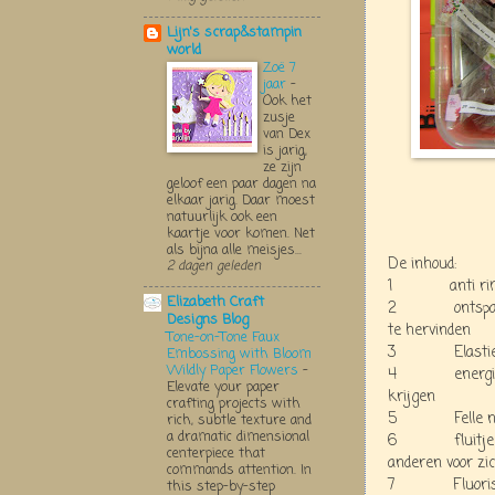
Lijn's scrap&stampin
world
Zoë 7
jaar
-
Ook het
zusje
van Dex
is jarig,
ze zijn
geloof een paar dagen na
elkaar jarig. Daar moest
natuurlijk ook een
kaartje voor komen. Net
als bijna alle meisjes...
De inhoud:
2 dagen geleden
1 anti rimpelc
Elizabeth Craft
2 ontspannend
Designs Blog
te hervinden
Tone-on-Tone Faux
3 Elastiekje -
Embossing with Bloom
Wildly Paper Flowers
-
4 energiereep
Elevate your paper
krijgen
crafting projects with
5 Felle nagell
rich, subtle texture and
a dramatic dimensional
6 fluitje - t
centerpiece that
anderen voor zic
commands attention. In
7 Fluoriseren
this step-by-step