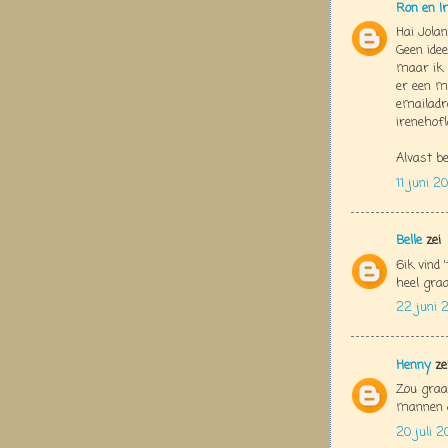
Ron en Ir
Hai Jolan
Geen idee
maar ik b
er een m
emailadre
irenehofl
Alvast be
11 juni 
Belle
zei
6ik vind 
heel gra
22 juni 
Henny
ze
Zou graag
mannen d
20 juli 