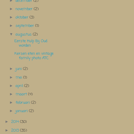
december
(2)
►
november
(2)
►
oktober
(3)
►
september
(1)
►
augustus
(2)
▼
Eerste Hulp Bij Oud
worden
Kersen eten en vintage
family photo ATC
juni
(2)
►
mei
(1)
►
april
(2)
►
maart
(4)
►
februari
(2)
►
januari
(2)
►
2014
(30)
►
2013
(35)
►