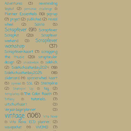
Adventures
(3)
neverending
layout
(2)
personal challenge
(1)
Planner Essentials
(10)
pop-up
(7)
project
(2)
published
(2)
reveal
wheel
(2)
ScoWo
(5)
Scrapfever
(91)
Scrapfever
Scrapkit
(20)
Scrapfever
Scrapfever
weekeind
(3)
workshop
(37)
Scrapfever;kaart
(7)
scrapping
the music
(20)
scraptacular
design
(2)
sidekick
shadowbox
(1)
Sidekicksaturday2024
(19)
(2)
Sidekicksaturday2025
(16)
slidercard
(4)
spinnerwheel kaart
(5)
SSL
(2)
Stampéria
spread
(1)
(2)
tag
(2)
Stampin' Up
(1)
The Color Room
(7)
templates
(1)
tutorials;
(7)
Tiffany
(1)
uitschuifkaart
(3)
Verjaardagenplanner
(3)
vintage
(106)
Vita Nova
Vita Nova; ECD planner;
(2)
(1)
WCMD
(7)
wavepocket
(4)