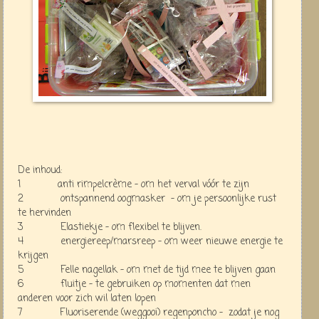
De inhoud:
1 anti rimpelcrème - om het verval vóór te zijn
2 ontspannend oogmasker - om je persoonlijke rust
te hervinden
3 Elastiekje - om flexibel te blijven.
4 energiereep/marsreep - om weer nieuwe energie te
krijgen
5 Felle nagellak - om met de tijd mee te blijven gaan
6 fluitje - te gebruiken op momenten dat men
anderen voor zich wil laten lopen
7 Fluoriserende (weggooi) regenponcho - zodat je nog