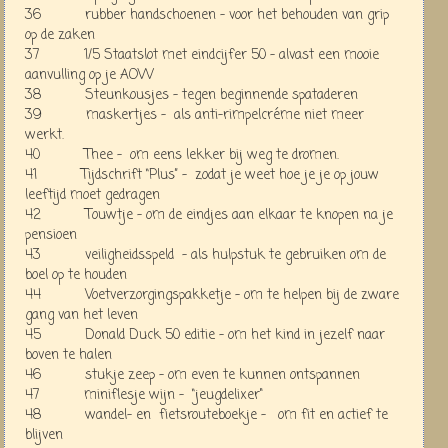
36 rubber handschoenen - voor het behouden van grip
op de zaken
37 1/5 Staatslot met eindcijfer 50 - alvast een mooie
aanvulling op je AOW
38 Steunkousjes - tegen beginnende spataderen
39 maskertjes - als anti-rimpelcréme niet meer
werkt.
40 Thee - om eens lekker bij weg te dromen.
41 Tijdschrift “Plus” - zodat je weet hoe je je op jouw
leeftijd moet gedragen
42 Touwtje - om de eindjes aan elkaar te knopen na je
pensioen
43 veiligheidsspeld - als hulpstuk te gebruiken om de
boel op te houden
44 Voetverzorgingspakketje - om te helpen bij de zware
gang van het leven
45 Donald Duck 50 editie - om het kind in jezelf naar
boven te halen
46 stukje zeep - om even te kunnen ontspannen
47 miniflesje wijn - “jeugdelixer"
48 wandel- en fietsrouteboekje - om fit en actief te
blijven