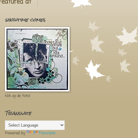
Featured at
showtime comes
klik op de foto!
Translate
Powered by
Translate