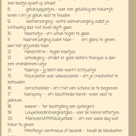
een beetje opvalt op straat
8 gelukspoppetjes - voor een gelukkig en kleurrijk
leven / om je geluk vast te houden
9 voetverzorging - extra voetverzorging, zodat je
lichtvoetig door het leven blijft gaan
10 Haarnetje - om uitval tegen te gaan
11 haarverzorging ouder haar - om glans te geven
aan het grijzende haar
12 Handcrème - tegen kloofjes
13 uitnodiging - omdat er geen betere therapie is dan
een vriendinnen-uitje
14 Kaarsje - jij bent een warm lichtpuntje
15 Kleurplaten voor volwassenen - om je creativiteit te
behouden
16 correctieroller - om met een schone lei te beginnen
17 hairspray - om loszittende haren weer vast te
plakken
18 waaier - ter bestrijding van opvliegers
19 Loupe/leesbril/vergrootglas - voor de kleine lettertjes
20 Markeerstift/Kleurpotlood - om een saaie dag wat
kleur te geven.
21 Miniflesje cointreaux of bacardi - houdt de bloedvaten