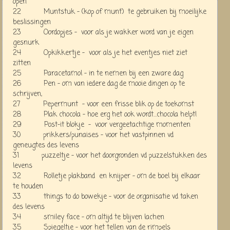
open
22 Muntstuk - (kop of munt) te gebruiken bij moeilijke
beslissingen
23 Oordopjes - voor als je wakker word van je eigen
gesnurk
24 Opkikkertje - voor als je het eventjes niet ziet
zitten
25 Paracetamol - in te nemen bij een zware dag
26 Pen - om van iedere dag de mooie dingen op te
schrijven,
27 Pepermunt - voor een frisse blik op de toekomst
28 Plak chocola - hoe erg het ook wordt…chocola helpt!
29 Post-it blokje - voor vergeetachtige momenten
30 prikkers/punaises - voor het vastpinnen vd
geneugtes des levens
31 puzzeltje - voor het doorgronden vd puzzelstukken des
levens
32 Rolletje plakband en knijper - om de boel bij elkaar
te houden
33 things to do bowekje - voor de organisatie vd taken
des levens
34 smiley face - om altijd te blijven lachen
35 Spiegeltje - voor het tellen van de rimpels