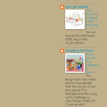
Let's get shabby
Let's
Get Arty
Challeng
e #68
Reminde
r.....:)
-
You can
find all the infomation
HERE (big smile)
10 jaar geleden
Scrapping the Music
Thank
you for
Five
Wonderf
ul
Years...
-
The
design team has voted
and we have decided
that the winner of our
very special "Try
Everyday" and Mis-sung
Lyrics challenge is...
Julie Tucker-Wolek, M...
13 jaar geleden