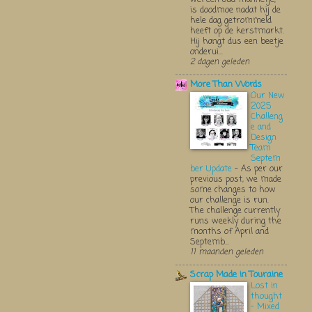
is doodmoe nadat hij de
hele dag getrommeld
heeft op de kerstmarkt.
Hij hangt dus een beetje
onderui...
2 dagen geleden
More Than Words
Our New
2025
Challeng
e and
Design
Team
Septem
ber Update
-
As per our
previous post, we made
some changes to how
our challenge is run.
The challenge currently
runs weekly during the
months of April and
Septemb...
11 maanden geleden
Scrap Made in Touraine
Lost in
thought
- Mixed