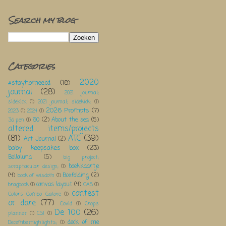
Search my blog
Categories
2020
#stayhomeecd
(18)
journal
(28)
2021 journal;
sidekick
(1)
2021 journal; sidekick;
(1)
2026 Prompts
(7)
2023
(1)
2024
(1)
60
(2)
About the sea
(5)
3d pen
(1)
altered items/projects
(81)
ATC
(39)
Art Journal
(2)
baby keepsakes box
(23)
Bellaluna
(5)
big project;
boekkaartje
scraptacular design;
(1)
(4)
Boxfolding
(2)
book of wisdom
(1)
canvas layout
(4)
bragbook
(1)
CAS
(1)
contest
Colors Combo Galore
(1)
or dare
(77)
Covid
(1)
Crops
De 100
(26)
planner
(1)
CSI
(1)
deck of me
DecemberHighlights;
(1)