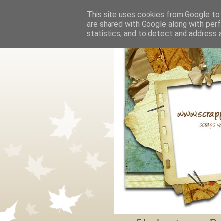
This site uses cookies from Google to d
are shared with Google along with perf
statistics, and to detect and address 