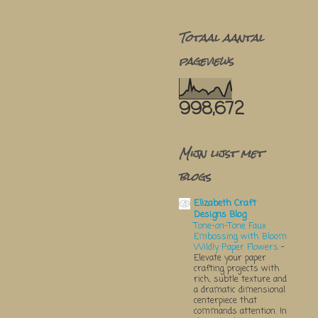
Totaal aantal
pageviews
998,672
Mijn lijst met
blogs
Elizabeth Craft
Designs Blog
Tone-on-Tone Faux
Embossing with Bloom
Wildly Paper Flowers
-
Elevate your paper
crafting projects with
rich, subtle texture and
a dramatic dimensional
centerpiece that
commands attention. In