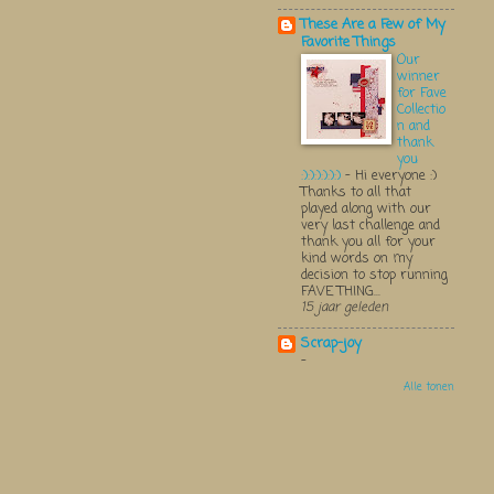
These Are a Few of My
Favorite Things
Our
winner
for Fave
Collectio
n and
thank
you
:):):):):):)
-
Hi everyone :)
Thanks to all that
played along with our
very last challenge and
thank you all for your
kind words on my
decision to stop running
FAVE THING...
15 jaar geleden
Scrap-joy
-
Alle tonen