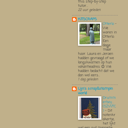
this step-by-step
tutor...
22 uur geleden
KITSCRAPS
Otterlo
-
We
waren in
Otterlo.
Een
dagje
maar
hoor. Laura en Jeroen
hadden gevraagd of we
langskwamen op hun
vakantieadres 😊 We
hadden bedacht dat we
dan wel eers...
1 dag geleden
Lijn's scrap&stampin
world
Drumm
erboy....
(52WTC
)
-
Dit
notenkr
akertje,
het lijkt
wel een oud mannetje,