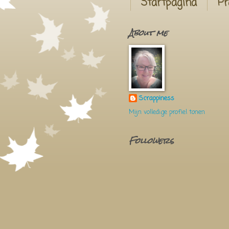
Startpagina
Pr
About me
Scrappiness
Mijn volledige profiel tonen
Followers