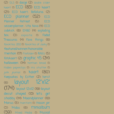
(2)
doosje
(2)
DLS
(1)
double slider
ECD
(83)
ECD kaart
kaart
(1)
(21)
ECD kaart; Bellaluna;
(2)
ECD planner
(52)
ECD
Planner Retreat
(5)
ECD
seizoenplanner; Vita Nova
(4)
ECD
sidekick
(6)
EHBO
(4)
exploding
box;
(3)
Faded
expositie
(1)
Treasures
(4)
Fave things
(6)
favorites 2012
(1)
favorites of Jacky
(1)
featured/winner/honorable
mention
(17)
foto's
(5)
Filefolder
(1)
graphic 45
(34)
Fotokaart
(2)
halloween
(14)
herman brood
(1)
Hidden paperclips
(1)
iris shutter
(1)
kaart
(80)
junk journal
(1)
Keepsakes by Esther
(2)
kerst
layout 12"x12"
(6)
(174)
layout 12x12
(19)
layout
diecut shaped
(13)
let's get
shabby
(14)
Maandplanner
(10)
Manus
(5)
mason jar
maritiem
(1)
minialbum
(3)
Midas
(6)
(59)
Musical
Mixed Media
(1)