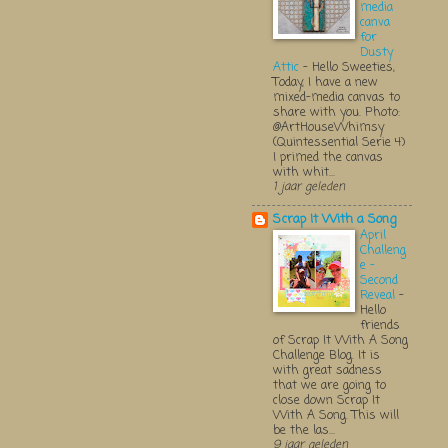
media
canva
for
Dusty
Attic
-
Hello Sweeties,
Today, I have a new
mixed-media canvas to
share with you. Photo:
@ArtHouseWhimsy
(Quintessential Serie 4)
I primed the canvas
with whit...
1 jaar geleden
Scrap It With a Song
April
Challeng
e -
Second
Reveal
-
Hello
friends
of Scrap It With A Song
Challenge Blog. It is
with great sadness
that we are going to
close down Scrap It
With A Song. This will
be the las...
9 jaar geleden