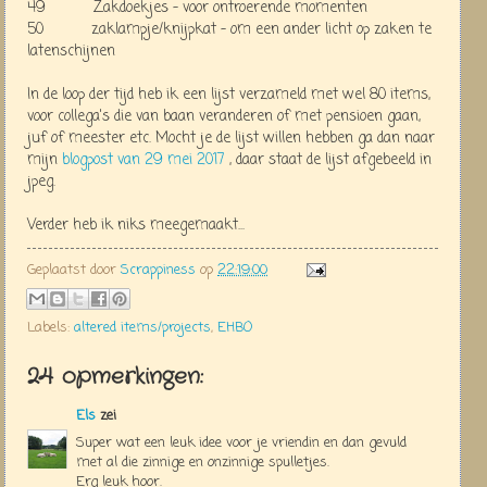
49 Zakdoekjes - voor ontroerende momenten
50 zaklampje/knijpkat - om een ander licht op zaken te
latenschijnen
In de loop der tijd heb ik een lijst verzameld met wel 80 items,
voor collega's die van baan veranderen of met pensioen gaan,
juf of meester etc. Mocht je de lijst willen hebben ga dan naar
mijn
blogpost van 29 mei 2017
, daar staat de lijst afgebeeld in
jpeg.
Verder heb ik niks meegemaakt...
Geplaatst door
Scrappiness
op
22:19:00
Labels:
altered items/projects
,
EHBO
24 opmerkingen:
Els
zei
Super wat een leuk idee voor je vriendin en dan gevuld
met al die zinnige en onzinnige spulletjes.
Erg leuk hoor.