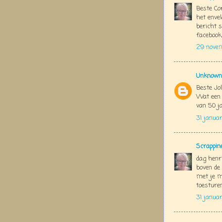
Beste Cor
het envel
bericht s
facebook,
29 nove
Unknown
Beste Jo
Wat een s
van 50 j
31 janua
Scrappin
dag henri
boven de 
met je ma
toesturen
31 janua