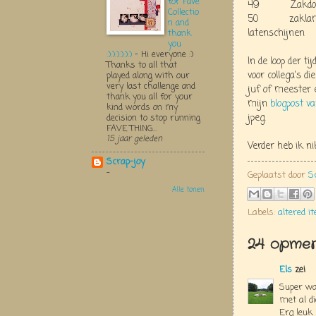
for Fave
49 Zakdoekje
Collectio
50 zaklampje/k
n and
latenschijnen
thank
you
:):):):):):)
-
Hi everyone :)
In de loop der t
Thanks to all that
voor collega's d
played along with our
very last challenge and
juf of meester e
thank you all for your
mijn
blogpost v
kind words on my
jpeg.
decision to stop running
FAVE THING...
15 jaar geleden
Verder heb ik n
Scrap-joy
-
Geplaatst door
S
Alle tonen
Labels:
altered i
24 opmer
Els
zei
Super wat
met al di
Erg leuk 