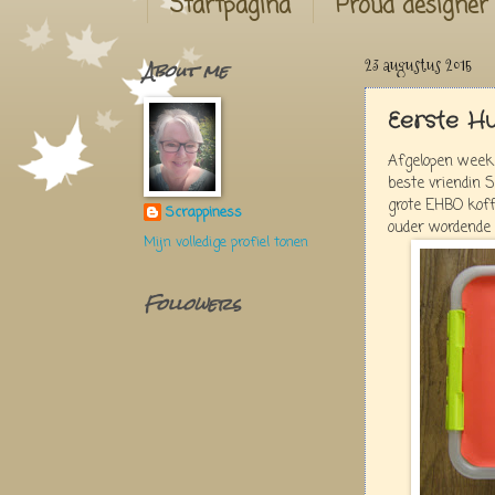
Startpagina
Proud designer
About me
23 augustus 2015
Eerste H
Afgelopen week 
beste vriendin 
grote EHBO koffe
Scrappiness
ouder wordende
Mijn volledige profiel tonen
Followers