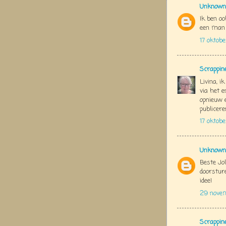
Unknown
Ik ben oo
een man .
17 oktob
Scrappin
Livina, i
via het e
opnieuw e
publicere
17 oktob
Unknown
Beste Jol
doorstur
idee!
29 nove
Scrappin