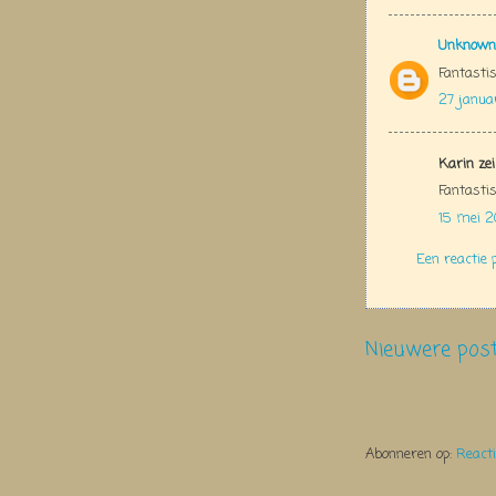
Unknown
Fantastis
27 janua
Karin zei
Fantasti
15 mei 2
Een reactie 
Nieuwere pos
Abonneren op:
React