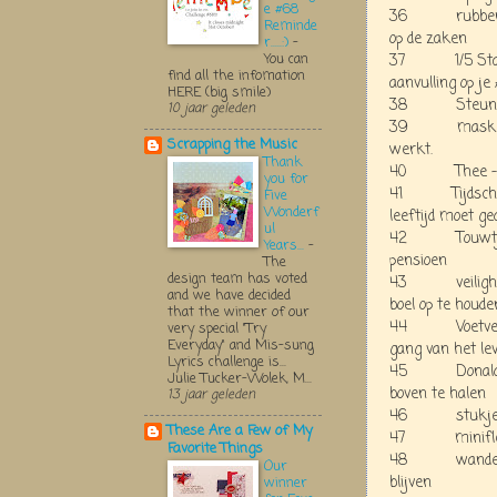
e #68
36 rubber han
Reminde
op de zaken
r.....:)
-
You can
37 1/5 Staatsl
find all the infomation
aanvulling op j
HERE (big smile)
38 Steunkousj
10 jaar geleden
39 maskertjes
Scrapping the Music
werkt.
Thank
40 Thee - om 
you for
41 Tijdschrift 
Five
Wonderf
leeftijd moet g
ul
42 Touwtje - 
Years...
-
pensioen
The
design team has voted
43 veiligheids
and we have decided
boel op te houde
that the winner of our
44 Voetverzorg
very special "Try
Everyday" and Mis-sung
gang van het le
Lyrics challenge is...
45 Donald Duck
Julie Tucker-Wolek, M...
boven te halen
13 jaar geleden
46 stukje zee
These Are a Few of My
47 miniflesje
Favorite Things
48 wandel- en
Our
blijven
winner