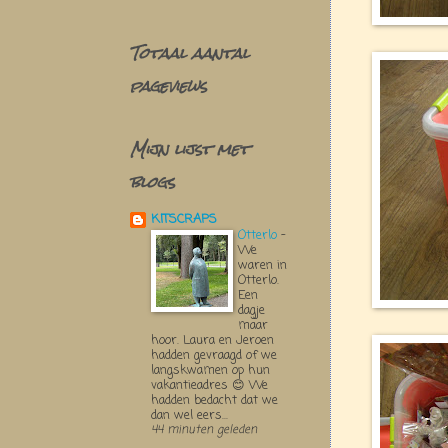
Totaal aantal
pageviews
Mijn lijst met
blogs
KITSCRAPS
Otterlo
-
We
waren in
Otterlo.
Een
dagje
maar
hoor. Laura en Jeroen
hadden gevraagd of we
langskwamen op hun
vakantieadres 😊 We
hadden bedacht dat we
dan wel eers...
44 minuten geleden