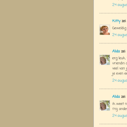
24 augus
Kitty
zei
Geweldig 
24 augus
Alida
zei
erg leuk,
vriendin
veel van 
je even e
24 augu
Alida
zei
ik weet n
mij ander
24 augu