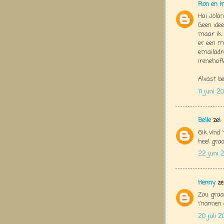
Ron en Ir
Hai Jolan
Geen idee
maar ik b
er een m
emailadre
irenehofl
Alvast be
11 juni 
Belle
zei
6ik vind 
heel gra
22 juni 
Henny
ze
Zou graag
mannen d
20 juli 