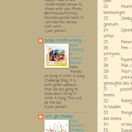
Today, I have a new
open
mixed-media canvas to
22 Muntstuk -
share with you. Photo:
beslissingen
@ArtHouseWhimsy
(Quintessential Serie 4)
23 Oordopjes -
I primed the canvas
gesnurk
with whit...
24 Opkikkertje
1 jaar geleden
zitten
Scrap It With a Song
25 Paracetamo
April
26 Pen - om v
Challeng
schrijven,
e -
Second
27 Pepermunt 
Reveal
-
28 Plak chocol
Hello
29 Post-it bl
friends
of Scrap It With A Song
30 prikkers/p
Challenge Blog. It is
geneugtes des l
with great sadness
31 puzzeltje -
that we are going to
close down Scrap It
levens
With A Song. This will
32 Rolletje pl
be the las...
te houden
9 jaar geleden
33 things to d
Let's get shabby
des levens
Let's
34 smiley face
Get Arty
Challeng
35 Spiegeltje 