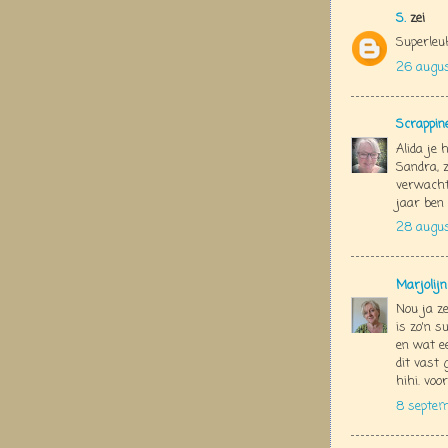
S.
zei
Superleu
26 augus
Scrappin
Alida je 
Sandra, z
verwacht
jaar ben 
28 augu
Marjolij
Nou ja ze
is zo'n s
en wat ee
dit vast 
hihi. voo
8 septem