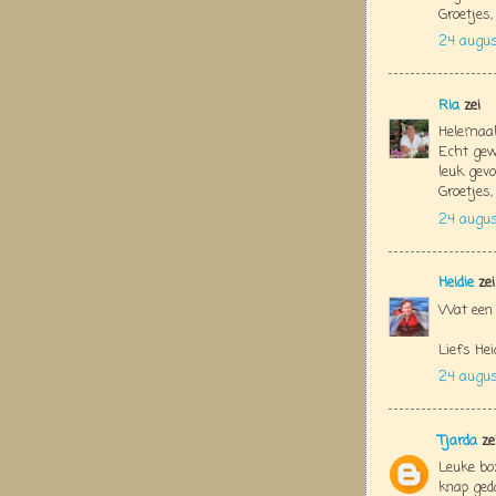
Groetjes,
24 augus
Ria
zei
Helemaal 
Echt gew
leuk gev
Groetjes,
24 augu
Heidie
zei
Wat een s
Liefs Hei
24 augus
Tjarda
ze
Leuke box
knap ged