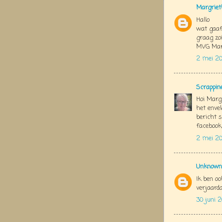
Margriet
Hallo
wat gaaf
graag zoi
MVG Mar
2 mei 20
Scrappin
Hoi Margr
het envel
bericht s
facebook,
2 mei 20
Unknown
Ik ben oo
verjaard
30 juni 