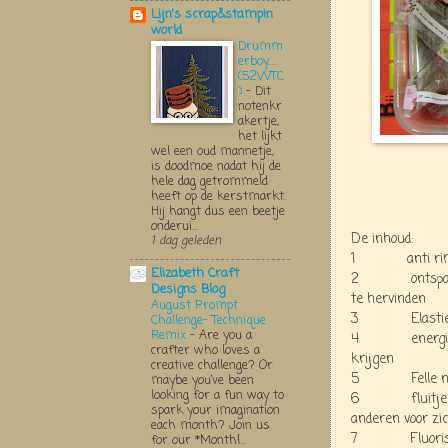
Lijn's scrap&stampin
world
Drumm
erboy....
(52WTC
)
-
Dit
notenkr
akertje,
het lijkt
wel een oud mannetje,
is doodmoe nadat hij de
hele dag getrommeld
heeft op de kerstmarkt.
Hij hangt dus een beetje
onderui...
De inhoud:
1 dag geleden
1 anti rimpelc
Elizabeth Craft
2 ontspannend
Designs Blog
te hervinden
August Prompt
3 Elastiekje -
Challenge- Technique
Remix
-
Are you a
4 energiereep
crafter who loves a
krijgen
creative challenge? Or
5 Felle nagell
maybe you’ve been
looking for a fun way to
6 fluitje - t
spark your imagination
anderen voor zic
each month? Join us
7 Fluoriseren
for our *Monthl...