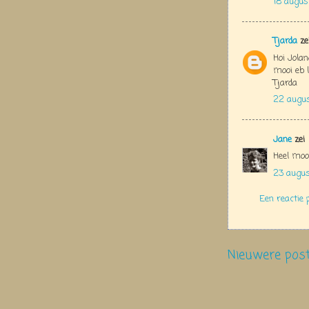
18 augus
Tjarda
ze
Hoi Jola
mooi eb l
Tjarda
22 augus
Jane
zei
Heel mooi
23 augus
Een reactie 
Nieuwere pos