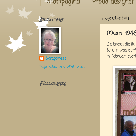
Startpagina
Proud designer
About me
17 augustus 2014
Mam 1943
De layout die ik
forum was perfe
in februari overl
Scrappiness
Mijn volledige profiel tonen
Followers