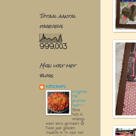
Totaal aantal
pageviews
999,003
Mijn lijst met
blogs
KITSCRAPS
omgekee
rde
pruimen
taart
-
Deze
heb ik
onlangs
weer eens gemaakt 😉
Twee jaar geleden
maakte ik ‘m voor het