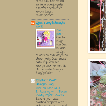
eerst klik! Dat kwam
zo, mijn buurjongetje
had weer geplukt en
kwam langs...
8 uur geleden
Lijn's scrap&stampin
world
Zoë 7
jaar
-
Ook het
zusje
van Dex
is jarig,
ze zijn
geloof een paar dagen na
elkaar jarig. Daar moest
natuurlijk ook een
kaartje voor komen. Net
als bijna alle meisjes...
1 dag geleden
Elizabeth Craft
Designs Blog
Tone-on-Tone Faux
Embossing with Bloom
Wildly Paper Flowers
-
Elevate your paper
crafting projects with
rich, subtle texture and