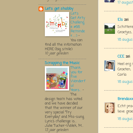
17 augus
Let's get shabby
Let's
Get Arty
Els
zei
Challeng
Schitter
e #68
Reminde
Groetjes,
r.....:)
-
18 augus
You can
find all the infomation
HERE (big smile)
10 jaar geleden
CEE
zei
Scrapping the Music
Heel erg
Thank
Groeten,
you for
Carla
Five
Wonderf
18 augus
ul
Years...
-
The
Brendaxx
design team has voted
and we have decided
Echt pra
that the winner of our
lieve gro
very special "Try
Everyday" and Mis-sung
18 augus
Lyrics challenge is...
Julie Tucker-Wolek, M...
13 jaar geleden