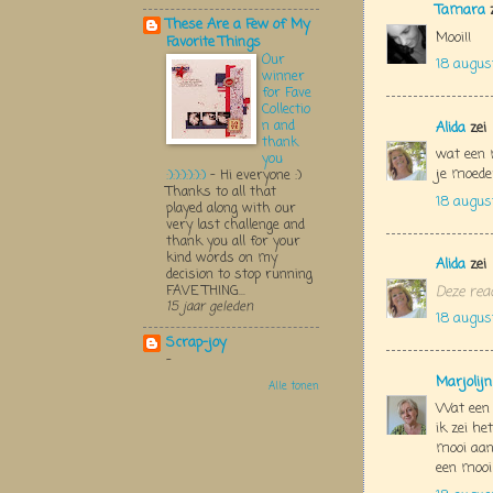
Tamara
z
These Are a Few of My
Mooi!!
Favorite Things
Our
18 augus
winner
for Fave
Collectio
n and
Alida
zei
thank
wat een 
you
je moede
:):):):):):)
-
Hi everyone :)
Thanks to all that
18 augus
played along with our
very last challenge and
thank you all for your
kind words on my
Alida
zei
decision to stop running
FAVE THING...
Deze reac
15 jaar geleden
18 augus
Scrap-joy
-
Marjolij
Alle tonen
Wat een 
ik zei he
mooi aan
een mooi 