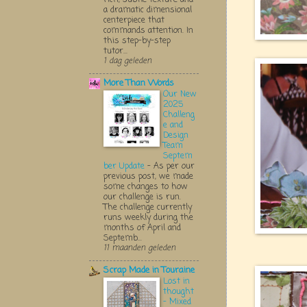
a dramatic dimensional
centerpiece that
commands attention. In
this step-by-step
tutor...
1 dag geleden
More Than Words
Our New
2025
Challeng
e and
Design
Team
Septem
ber Update
-
As per our
previous post, we made
some changes to how
our challenge is run.
The challenge currently
runs weekly during the
months of April and
Septemb...
11 maanden geleden
Scrap Made in Touraine
Lost in
thought
- Mixed