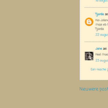
18 augus
Tjarda
ze
Hoi Jola
mooi eb l
Tjarda
22 augus
Jane
zei
Heel mooi
23 augus
Een reactie 
Nieuwere pos