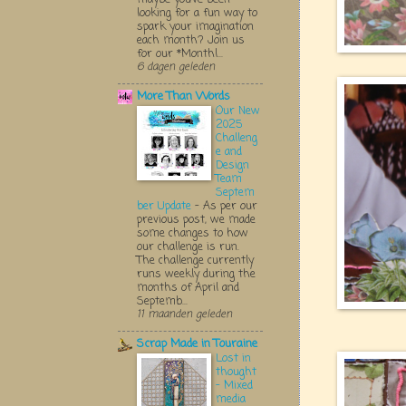
looking for a fun way to
spark your imagination
each month? Join us
for our *Monthl...
6 dagen geleden
More Than Words
Our New
2025
Challeng
e and
Design
Team
Septem
ber Update
-
As per our
previous post, we made
some changes to how
our challenge is run.
The challenge currently
runs weekly during the
months of April and
Septemb...
11 maanden geleden
Scrap Made in Touraine
Lost in
thought
- Mixed
media