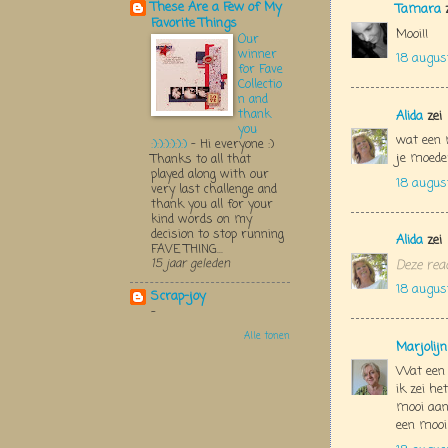
These Are a Few of My
Tamara
z
Favorite Things
Mooi!!
Our
winner
18 augus
for Fave
Collectio
n and
thank
Alida
zei
you
wat een 
:):):):):):)
-
Hi everyone :)
je moede
Thanks to all that
played along with our
18 augus
very last challenge and
thank you all for your
kind words on my
decision to stop running
Alida
zei
FAVE THING...
15 jaar geleden
Deze reac
18 augus
Scrap-joy
-
Alle tonen
Marjolij
Wat een 
ik zei he
mooi aan
een mooi 