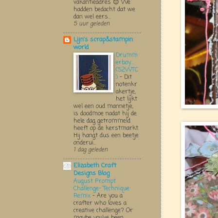
vakantieadres 😊 We
hadden bedacht dat we
dan wel eers...
5 uur geleden
Lijn's scrap&stampin
world
Drumm
erboy....
(52WTC
)
-
Dit
notenkr
akertje,
het lijkt
wel een oud mannetje,
is doodmoe nadat hij de
hele dag getrommeld
heeft op de kerstmarkt.
Hij hangt dus een beetje
onderui...
1 dag geleden
Elizabeth Craft
Designs Blog
August Prompt
Challenge- Technique
Remix
-
Are you a
crafter who loves a
creative challenge? Or
maybe you’ve been