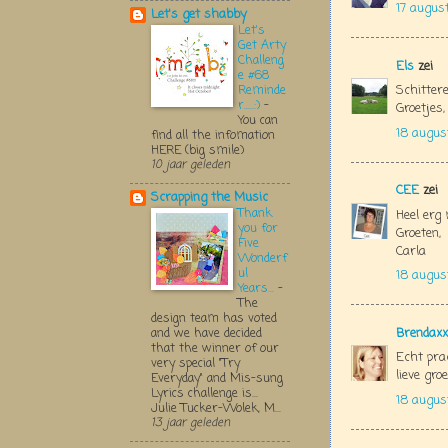
17 augus
Let's get shabby
Let's
Get Arty
Challeng
Els
zei
e #68
Schitter
Reminde
r.....:)
-
Groetjes,
You can
18 augus
find all the infomation
HERE (big smile)
10 jaar geleden
CEE
zei
Scrapping the Music
Thank
Heel erg
you for
Groeten,
Five
Carla
Wonderf
ul
18 augus
Years...
-
The
design team has voted
Brendaxx
and we have decided
that the winner of our
Echt pra
very special "Try
lieve gro
Everyday" and Mis-sung
Lyrics challenge is...
18 augus
Julie Tucker-Wolek, M...
13 jaar geleden