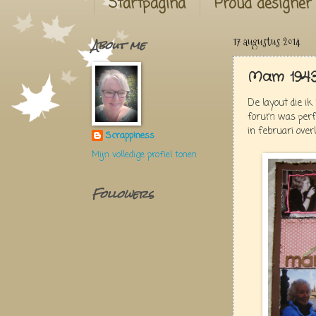
Startpagina
Proud designer
About me
17 augustus 2014
Mam 1943
De layout die ik
forum was perfe
in februari overl
Scrappiness
Mijn volledige profiel tonen
Followers