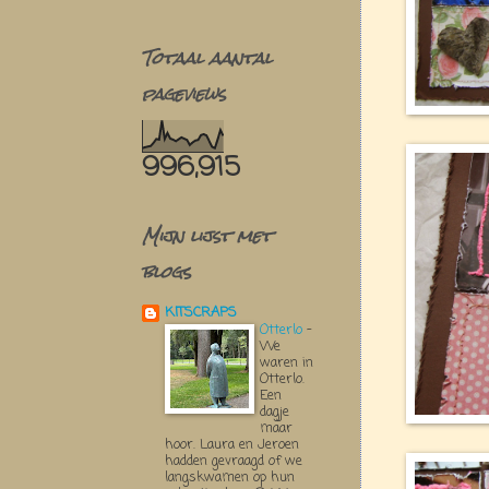
Totaal aantal
pageviews
996,915
Mijn lijst met
blogs
KITSCRAPS
Otterlo
-
We
waren in
Otterlo.
Een
dagje
maar
hoor. Laura en Jeroen
hadden gevraagd of we
langskwamen op hun