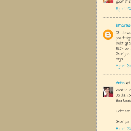
gaaf met
8 juni 2
bmartes
Oh Jo wat
prachtige
hebt gec
1934 van 
Groetjes,
Arja
8 juni 20
Anita
zei
Wat is i
Ja die k
Ben beni
Echt een 
Groetjes
8 juni 2