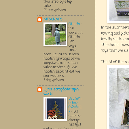
this step-by-step
tutor...
21 uur geleden
KITSCRAPS
Otterlo
-
In the summers 
We
waren in
rowing and pickn
Otterlo.
icelolly sticks 
Een
The plastic cow
dagje
maar
toys that we use
hoor. Laura en Jeroen
hadden gevraagd of we
The lid of the b
langskwamen op hun
vakantieadres 😊 We
hadden bedacht dat we
dan wel eers...
1 dag geleden
Lijn's scrap&stampin
world
Drumm
erboy....
(52WTC
)
-
Dit
notenkr
akertje,
het lijkt
wel een oud mannetje,