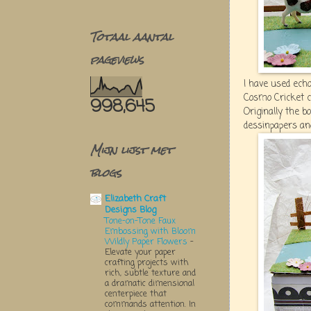
Totaal aantal
pageviews
I have used echo
Cosmo Cricket c
998,645
Originally the b
dessinpapers an
Mijn lijst met
blogs
Elizabeth Craft
Designs Blog
Tone-on-Tone Faux
Embossing with Bloom
Wildly Paper Flowers
-
Elevate your paper
crafting projects with
rich, subtle texture and
a dramatic dimensional
centerpiece that
commands attention. In