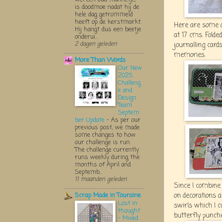
is doodmoe nadat hij de
hele dag getrommeld
heeft op de kerstmarkt.
Here are some o
Hij hangt dus een beetje
at 17 cms. Folded
onderui...
2 dagen geleden
journalling car
memories.
More Than Words
Our New
2025
Challeng
e and
Design
Team
Septem
ber Update
-
As per our
previous post, we made
some changes to how
our challenge is run.
The challenge currently
runs weekly during the
months of April and
Septemb...
11 maanden geleden
Since I combine 
on decorations 
Scrap Made in Touraine
Lost in
swirls which I c
thought
butter fly punch
- Mixed