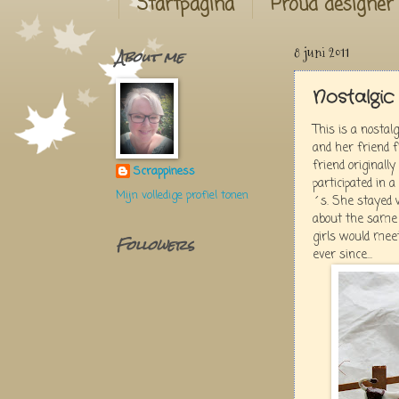
Startpagina
Proud designer
About me
8 juni 2011
Nostalgic
This is a nosta
and her friend 
friend originall
Scrappiness
participated in
Mijn volledige profiel tonen
´s. She stayed 
about the same a
girls would mee
Followers
ever since...