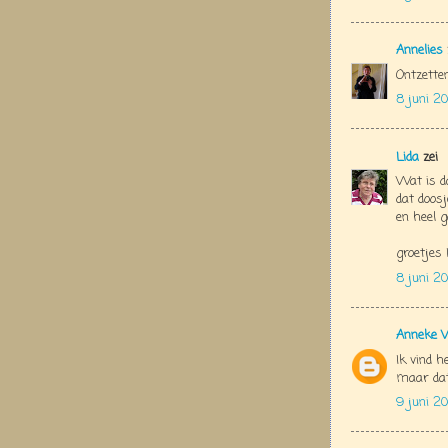
Annelies
Ontzetten
8 juni 2
Lida
zei
Wat is d
dat doos
en heel 
groetjes 
8 juni 2
Anneke 
Ik vind 
maar dat
9 juni 2