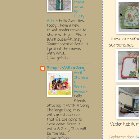
media
canva
for
Dusty
Attic
-
Hello Sweeties,
Today, I have a new
mixed-media canvas to
share with you. Photo:
These are some 
@ArtHouseWhimsy
(Quintessential Serie 4)
surroundings.
I primed the canvas
with whit...
1 jaar geleden
Scrap It With a Song
April
Challeng
e -
Second
Reveal
-
Hello
friends
of Scrap It With A Song
Challenge Blog. It is
with great sadness
that we are going to
Verder heb ik n
close down Scrap It
With A Song. This will
be the las...
Geplaatst door
S
9 jaar geleden