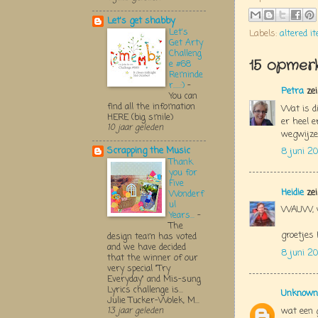
Let's get shabby
Let's
Labels:
altered i
Get Arty
Challeng
15 opmerk
e #68
Reminde
r.....:)
-
Petra
zei
You can
find all the infomation
Wat is di
HERE (big smile)
er heel e
10 jaar geleden
wegwijzer
Scrapping the Music
8 juni 20
Thank
you for
Five
Heidie
zei
Wonderf
ul
WAUW, wa
Years...
-
The
groetjes 
design team has voted
and we have decided
8 juni 20
that the winner of our
very special "Try
Everyday" and Mis-sung
Lyrics challenge is...
Unknown
Julie Tucker-Wolek, M...
wat een g
13 jaar geleden