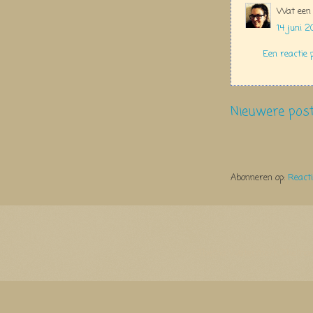
Wat een s
14 juni 2
Een reactie 
Nieuwere pos
Abonneren op:
React
Thema Watermerk. Thema-a