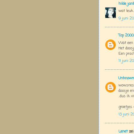
hilde jan
wat leuk 
9 juni 2
Top 2000
Wat een 
Het doosj
Een prac
11 juni 2
Unknown
wowsres 
doosje en
..dus ik 
groetjes 
13 juni 2
Lenet
zei