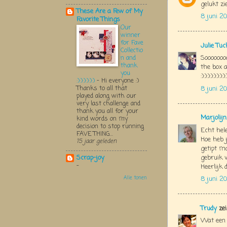
gelukt zi
These Are a Few of My
8 juni 20
Favorite Things
Our
winner
for Fave
Julie Tu
Collectio
Soooooooo
n and
thank
the box a
you
:):):):):):):):):
:):):):):):)
-
Hi everyone :)
Thanks to all that
8 juni 20
played along with our
very last challenge and
thank you all for your
Marjolij
kind words on my
decision to stop running
Echt hel
FAVE THING...
Hoe heb j
15 jaar geleden
getipt ma
gebruik v
Scrap-joy
-
Heerlijk 
Alle tonen
8 juni 20
Trudy
zei
Wat een 