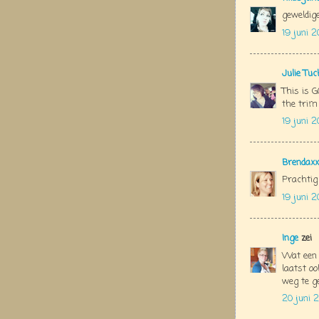
geweldige 
19 juni 2
Julie Tu
This is G
the trim ar
19 juni 2
Brendaxx
Prachtig 
19 juni 2
Inge
zei
Wat een 
laatst oo
weg te g
20 juni 