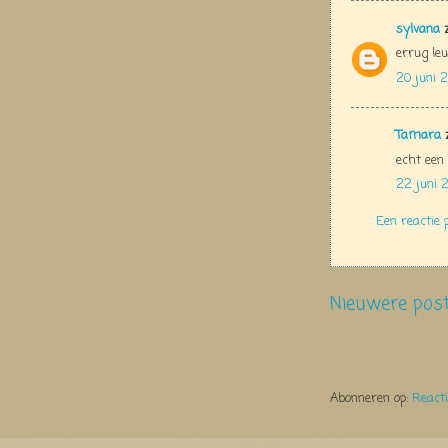
sylvana
z
errug le
20 juni 2
Tamara
z
echt een
22 juni 
Een reactie 
Nieuwere pos
Abonneren op:
React