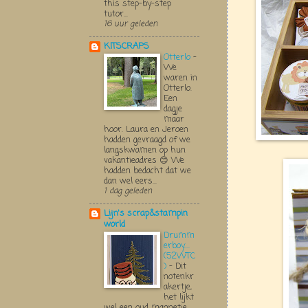
this step-by-step
tutor...
16 uur geleden
KITSCRAPS
Otterlo
-
We
waren in
Otterlo.
Een
dagje
maar
hoor. Laura en Jeroen
hadden gevraagd of we
langskwamen op hun
vakantieadres 😊 We
hadden bedacht dat we
dan wel eers...
1 dag geleden
Lijn's scrap&stampin
world
Drumm
erboy....
(52WTC
)
-
Dit
notenkr
akertje,
het lijkt
wel een oud mannetje,