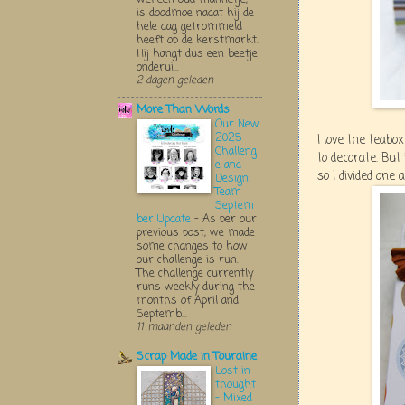
is doodmoe nadat hij de
hele dag getrommeld
heeft op de kerstmarkt.
Hij hangt dus een beetje
onderui...
2 dagen geleden
More Than Words
Our New
2025
I love the teabo
Challeng
to decorate. Bu
e and
so I divided one
Design
Team
Septem
ber Update
-
As per our
previous post, we made
some changes to how
our challenge is run.
The challenge currently
runs weekly during the
months of April and
Septemb...
11 maanden geleden
Scrap Made in Touraine
Lost in
thought
- Mixed