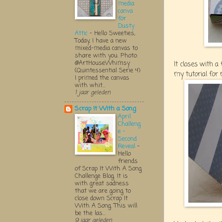
media
canva
for
Dusty
Attic
-
Hello Sweeties,
Today, I have a new
mixed-media canvas to
share with you. Photo:
@ArtHouseWhimsy
It closes with a
(Quintessential Serie 4)
my tutorial for
I primed the canvas
with whit...
1 jaar geleden
Scrap It With a Song
April
Challeng
e -
Second
Reveal
-
Hello
friends
of Scrap It With A Song
Challenge Blog. It is
with great sadness
that we are going to
close down Scrap It
With A Song. This will
be the las...
9 jaar geleden