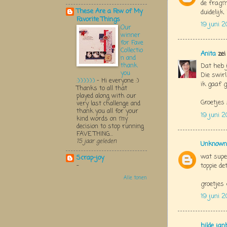
de fragm
These Are a Few of My
duidelijk
Favorite Things
19 juni 2
Our
winner
for Fave
Collectio
Anita
zei
n and
thank
Dat heb 
you
Die swir
:):):):):):)
-
Hi everyone :)
ik gaaf 
Thanks to all that
played along with our
Groetjes
very last challenge and
thank you all for your
19 juni 2
kind words on my
decision to stop running
FAVE THING...
15 jaar geleden
Unknown
wat supe
Scrap-joy
toppie de
-
Alle tonen
groetjes 
19 juni 2
hilde jan