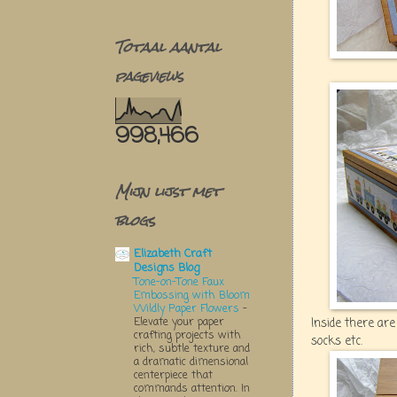
Totaal aantal
pageviews
998,466
Mijn lijst met
blogs
Elizabeth Craft
Designs Blog
Tone-on-Tone Faux
Embossing with Bloom
Wildly Paper Flowers
-
Elevate your paper
Inside there are 
crafting projects with
socks etc.
rich, subtle texture and
a dramatic dimensional
centerpiece that
commands attention. In