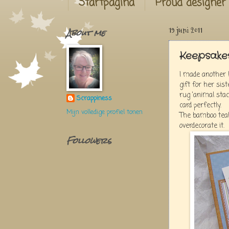
Startpagina
Proud designer
About me
19 juni 2011
Keepsake
I made another 
gift for her sis
rug 'animal sta
Scrappiness
card perfectly.
Mijn volledige profiel tonen
The bamboo teabo
overdecorate it.
Followers