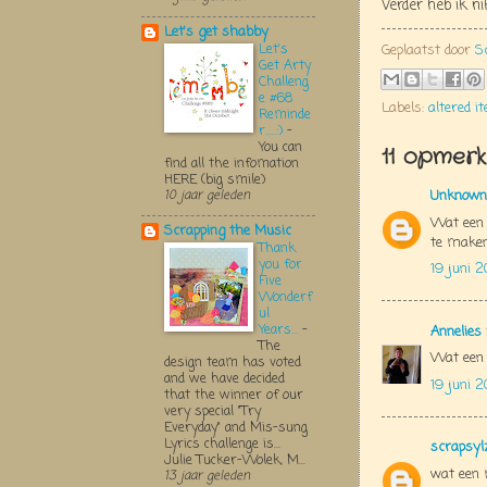
Verder heb ik n
Let's get shabby
Let's
Geplaatst door
S
Get Arty
Challeng
e #68
Labels:
altered i
Reminde
r.....:)
-
You can
11 opmerk
find all the infomation
HERE (big smile)
Unknown
10 jaar geleden
Wat een 
Scrapping the Music
te maken
Thank
you for
19 juni 2
Five
Wonderf
ul
Years...
-
Annelies
The
Wat een 
design team has voted
and we have decided
19 juni 2
that the winner of our
very special "Try
Everyday" and Mis-sung
Lyrics challenge is...
scrapsyl
Julie Tucker-Wolek, M...
wat een 
13 jaar geleden