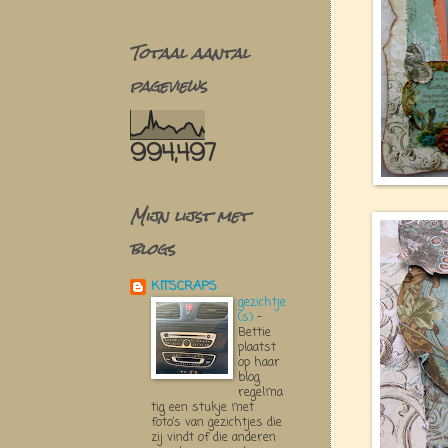
Totaal aantal
pageviews
994,497
Mijn lijst met
blogs
KITSCRAPS
gezichtje
(s)
-
Bettie
plaatst
op haar
blog
regelma
tig een stukje met
foto’s van gezichtjes die
zij vindt of die anderen