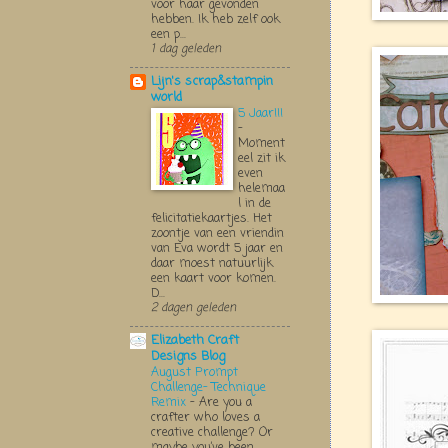
voor haar gevonden
hebben. Ik heb zelf ook
een p...
1 dag geleden
Lijn's scrap&stampin
world
5 Jaar!!!
-
Moment
eel zit ik
even
helemaa
l in de
felicitatiekaartjes. Het
zoontje van een vriendin
van Eva wordt 5 jaar en
daar moest natuurlijk
een kaart voor komen.
D...
2 dagen geleden
Elizabeth Craft
Designs Blog
August Prompt
Challenge- Technique
Remix
-
Are you a
crafter who loves a
creative challenge? Or
maybe you’ve been