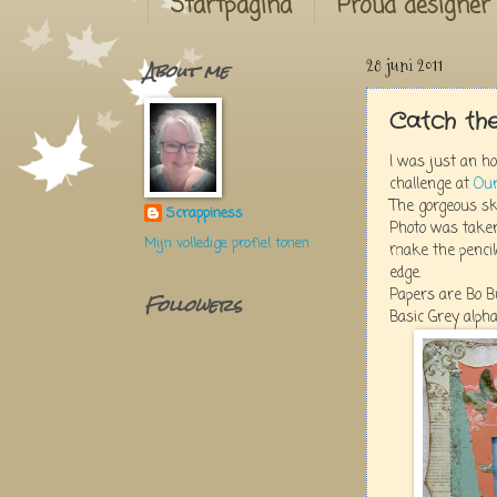
Startpagina
Proud designer
About me
28 juni 2011
Catch th
I was just an ho
challenge at
Our
The gorgeous sk
Scrappiness
Photo was taken
Mijn volledige profiel tonen
make the pencil
edge.
Papers are Bo Bu
Followers
Basic Grey alpha