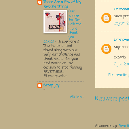
These Are a Few of My
Favorite Things
Unknown
Our
winner
such pret
for Fave
30 juni 2
Collectio
n and
thank
you
Unknown
:):):):):):)
-
Hi everyone :)
Thanks to all that
superuss
played along with our
very last challenge and
xxcarla
thank you all for your
kind words on my
2 juli 20
decision to stop running
FAVE THING...
Een reactie 
15 jaar geleden
Scrap-joy
-
Nieuwere pos
Alle tonen
Abonneren op:
React