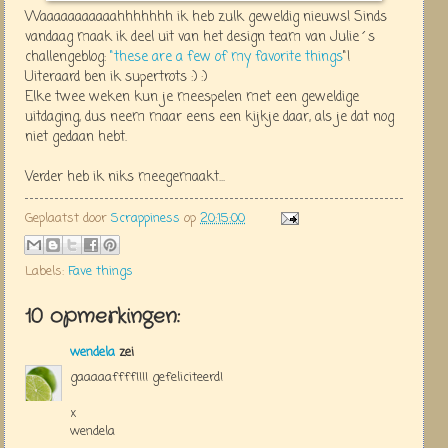
Waaaaaaaaaaahhhhhhh ik heb zulk geweldig nieuws! Sinds
vandaag maak ik deel uit van het design team van Julie´s
challengeblog:
"these are a few of my favorite things
"!
Uiteraard ben ik supertrots :) :)
Elke twee weken kun je meespelen met een geweldige
uitdaging, dus neem maar eens een kijkje daar, als je dat nog
niet gedaan hebt.
Verder heb ik niks meegemaakt...
Geplaatst door
Scrappiness
op
20:15:00
Labels:
Fave things
10 opmerkingen:
wendela
zei
gaaaaaffff!!!! gefeliciteerd!
x
wendela