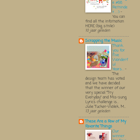
e #68
Reminde
r.....:)
-
You can
find all the infomation
HERE (big smile)
10 jaar geleden
Scrapping the Music
Thank
you for
Five
Wonderf
ul
Years...
-
The
design team has voted
and we have decided
that the winner of our
very special "Try
Everyday" and Mis-sung
Lyrics challenge is...
Julie Tucker-Wolek, M...
13 jaar geleden
These Are a Few of My
Favorite Things
Our
winner