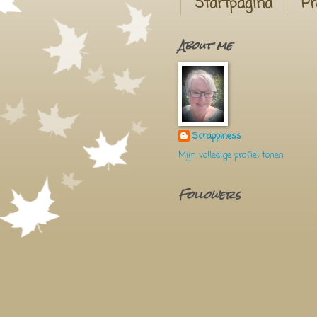
Startpagina
Pr
About me
Scrappiness
Mijn volledige profiel tonen
Followers