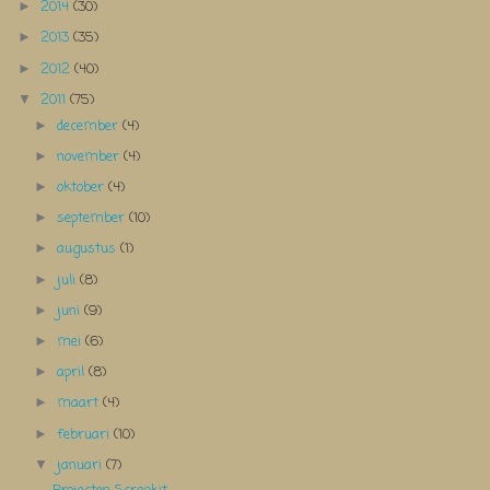
2014
(30)
►
2013
(35)
►
2012
(40)
►
2011
(75)
▼
december
(4)
►
november
(4)
►
oktober
(4)
►
september
(10)
►
augustus
(1)
►
juli
(8)
►
juni
(9)
►
mei
(6)
►
april
(8)
►
maart
(4)
►
februari
(10)
►
januari
(7)
▼