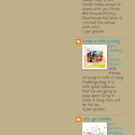
Today, I have a new
mixed-media canvas to
share with you. Photo:
@ArtHouseWhimsy
(Quintessential Serie 4)
I primed the canvas
with whit...
1 jaar geleden
Scrap It With a Song
April
Challeng
e -
Second
Reveal
-
Hello
friends
of Scrap It With A Song
Challenge Blog. It is
with great sadness
that we are going to
close down Scrap It
With A Song. This will
be the las...
9 jaar geleden
Let's get shabby
Let's
Get Arty
Challeng