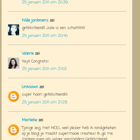
25 januari 2011 om 20:39
hilde janbroers
zei
gefeliciteerd!! Julie is een schat!!!!!!!!
25 januari 2011 om 20:40
Valerie
zei
Yay!! Congrats!
25 januari 2011 om 21:02
Unknown
zei
super hoor! gefeliciteerd!!!
25 januari 2011 om 21:28
Marlieke
zei
Tjonge zeg, met HEEL veel plezier heb ik rondgekeken
op je blog! je maakt supermooie creaties! Ik ga me
meteen even als volger aanmelden! Gefeliciteerd