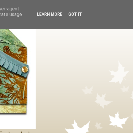
user-agent
erate usage
LEARN MORE
GOT IT