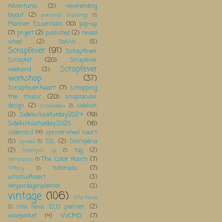
Adventures
(3)
neverending
layout
(2)
personal challenge
(1)
Planner Essentials
(10)
pop-up
(7)
project
(2)
published
(2)
reveal
wheel
(2)
ScoWo
(5)
Scrapfever
(91)
Scrapfever
Scrapkit
(20)
Scrapfever
Scrapfever
weekeind
(3)
workshop
(37)
Scrapfever;kaart
(7)
scrapping
the music
(20)
scraptacular
design
(2)
sidekick
shadowbox
(1)
Sidekicksaturday2024
(19)
(2)
Sidekicksaturday2025
(16)
slidercard
(4)
spinnerwheel kaart
(5)
SSL
(2)
Stampéria
spread
(1)
(2)
tag
(2)
Stampin' Up
(1)
The Color Room
(7)
templates
(1)
tutorials;
(7)
Tiffany
(1)
uitschuifkaart
(3)
Verjaardagenplanner
(3)
vintage
(106)
Vita Nova
Vita Nova; ECD planner;
(2)
(1)
WCMD
(7)
wavepocket
(4)