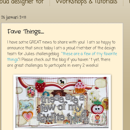
oud designer for
Workshops & Tutorials
25 januari 2011
Fave Things......
I have some GREAT news to share with you! I am so happy to
announce that since today I am a proud member of the design
team for Julies challengeblog:
"these are a few of my favorite
things
"! Please check out the blog if you haven´t yet, there
are great challenges to participate in every 2 weeks!