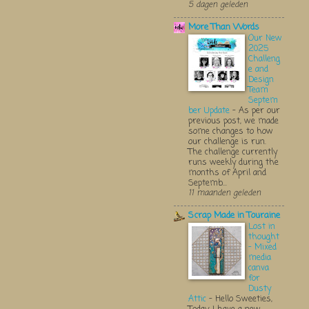
5 dagen geleden
More Than Words
Our New
2025
Challeng
e and
Design
Team
Septem
ber Update
-
As per our
previous post, we made
some changes to how
our challenge is run.
The challenge currently
runs weekly during the
months of April and
Septemb...
11 maanden geleden
Scrap Made in Touraine
Lost in
thought
- Mixed
media
canva
for
Dusty
Attic
-
Hello Sweeties,