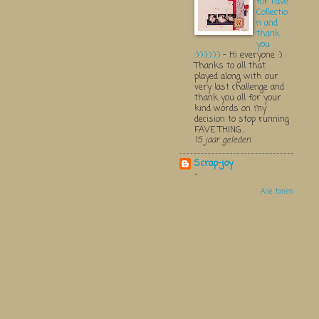
for Fave
Collectio
n and
thank
you
:):):):):):)
-
Hi everyone :)
Thanks to all that
played along with our
very last challenge and
thank you all for your
kind words on my
decision to stop running
FAVE THING...
15 jaar geleden
Scrap-joy
-
Alle tonen