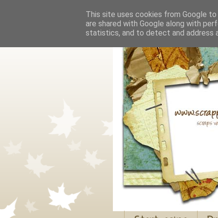
This site uses cookies from Google to d
are shared with Google along with perf
statistics, and to detect and address 