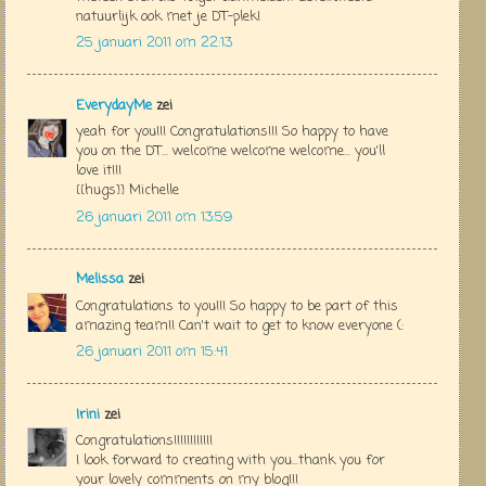
natuurlijk ook met je DT-plek!
25 januari 2011 om 22:13
EverydayMe
zei
yeah for you!!! Congratulations!!! So happy to have
you on the DT... welcome welcome welcome... you'll
love it!!!
{{hugs}} Michelle
26 januari 2011 om 13:59
Melissa
zei
Congratulations to you!!! So happy to be part of this
amazing team!! Can't wait to get to know everyone (:
26 januari 2011 om 15:41
Irini
zei
Congratulations!!!!!!!!!!!!
I look forward to creating with you...thank you for
your lovely comments on my blog!!!