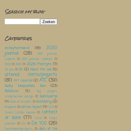
Search my blog
Categories
2020
#stayhomeecd
(18)
journal
(28)
2021 journal;
sidekick
(1)
2021 journal; sidekick;
(1)
2026 Prompts
(7)
2023
(1)
2024
(1)
60
(2)
About the sea
(5)
3d pen
(1)
altered items/projects
(81)
ATC
(39)
Art Journal
(2)
baby keepsakes box
(23)
Bellaluna
(5)
big project;
boekkaartje
scraptacular design;
(1)
(4)
Boxfolding
(2)
book of wisdom
(1)
canvas layout
(4)
bragbook
(1)
CAS
(1)
contest
Colors Combo Galore
(1)
or dare
(77)
Covid
(1)
Crops
De 100
(26)
planner
(1)
CSI
(1)
deck of me
DecemberHighlights;
(1)