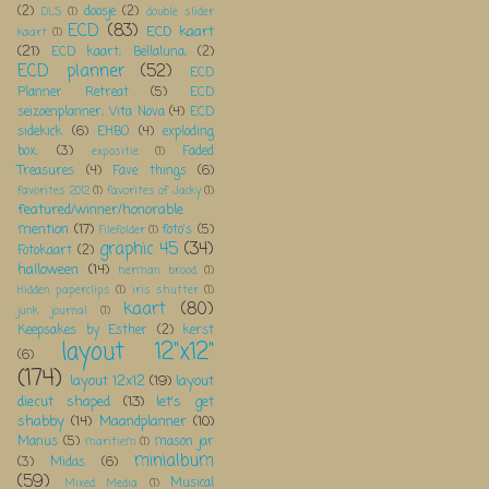
(2)
doosje
(2)
DLS
(1)
double slider
ECD
(83)
ECD kaart
kaart
(1)
(21)
ECD kaart; Bellaluna;
(2)
ECD planner
(52)
ECD
Planner Retreat
(5)
ECD
seizoenplanner; Vita Nova
(4)
ECD
sidekick
(6)
EHBO
(4)
exploding
box;
(3)
Faded
expositie
(1)
Treasures
(4)
Fave things
(6)
favorites 2012
(1)
favorites of Jacky
(1)
featured/winner/honorable
mention
(17)
foto's
(5)
Filefolder
(1)
graphic 45
(34)
Fotokaart
(2)
halloween
(14)
herman brood
(1)
Hidden paperclips
(1)
iris shutter
(1)
kaart
(80)
junk journal
(1)
Keepsakes by Esther
(2)
kerst
layout 12"x12"
(6)
(174)
layout 12x12
(19)
layout
diecut shaped
(13)
let's get
shabby
(14)
Maandplanner
(10)
Manus
(5)
mason jar
maritiem
(1)
minialbum
(3)
Midas
(6)
(59)
Musical
Mixed Media
(1)