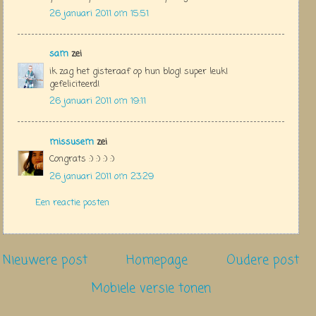
26 januari 2011 om 15:51
sam
zei
ik zag het gisteraaf op hun blog! super leuk!
gefeliciteerd!
26 januari 2011 om 19:11
missusem
zei
Congrats :) :) :) :)
26 januari 2011 om 23:29
Een reactie posten
Nieuwere post
Homepage
Oudere post
Mobiele versie tonen