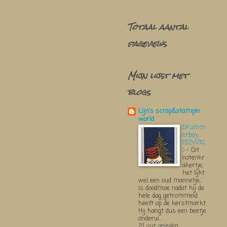
Totaal aantal
pageviews
Mijn lijst met
blogs
Lijn's scrap&stampin
world
Drumm
erboy....
(52WTC
)
-
Dit
notenkr
akertje,
het lijkt
wel een oud mannetje,
is doodmoe nadat hij de
hele dag getrommeld
heeft op de kerstmarkt.
Hij hangt dus een beetje
onderui...
15 uur geleden