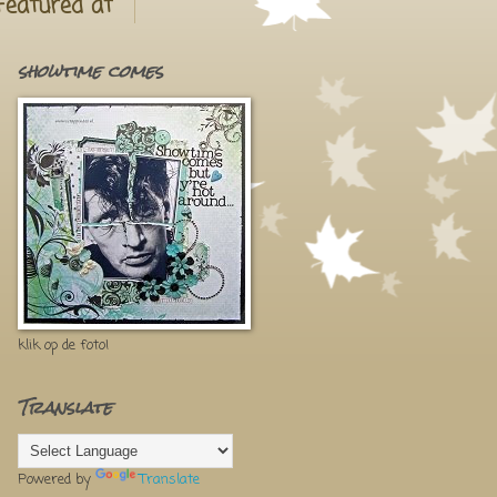
Featured at
showtime comes
klik op de foto!
Translate
Powered by
Translate