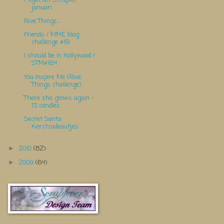
Projecten Scrapkit
januari
Fave Things......
Friends / MME blog
challenge #19
I should be in Hollywood /
STM#164
You Inspire Me (Fave
Things challenge)
There she grows again -
13 candles
Secret Santa
Kerstcadeautjes
2010
(82)
►
2009
(64)
►