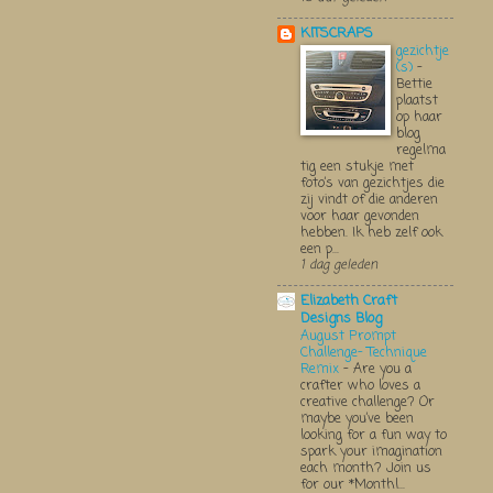
KITSCRAPS
gezichtje
(s)
-
Bettie
plaatst
op haar
blog
regelma
tig een stukje met
foto’s van gezichtjes die
zij vindt of die anderen
voor haar gevonden
hebben. Ik heb zelf ook
een p...
1 dag geleden
Elizabeth Craft
Designs Blog
August Prompt
Challenge- Technique
Remix
-
Are you a
crafter who loves a
creative challenge? Or
maybe you’ve been
looking for a fun way to
spark your imagination
each month? Join us
for our *Monthl...