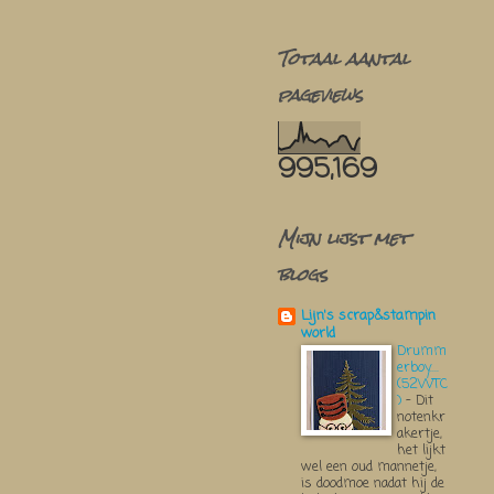
Totaal aantal
pageviews
995,169
Mijn lijst met
blogs
Lijn's scrap&stampin
world
Drumm
erboy....
(52WTC
)
-
Dit
notenkr
akertje,
het lijkt
wel een oud mannetje,
is doodmoe nadat hij de