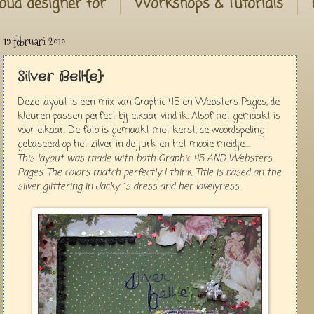
oud designer for
Workshops & Tutorials
19 februari 2010
Silver Bell{e}
Deze layout is een mix van Graphic 45 en Websters Pages, de
kleuren passen perfect bij elkaar vind ik. Alsof het gemaakt is
voor elkaar. De foto is gemaakt met kerst, de woordspeling
gebaseerd op het zilver in de jurk en het mooie meidje....
This layout was made with both Graphic 45 AND Websters
Pages. The colors match perfectly I think. Title is based on the
silver glittering in Jacky´s dress and her lovelyness...