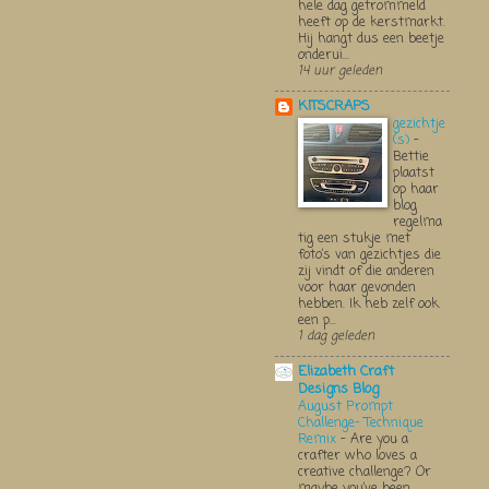
hele dag getrommeld
heeft op de kerstmarkt.
Hij hangt dus een beetje
onderui...
14 uur geleden
KITSCRAPS
gezichtje
(s)
-
Bettie
plaatst
op haar
blog
regelma
tig een stukje met
foto’s van gezichtjes die
zij vindt of die anderen
voor haar gevonden
hebben. Ik heb zelf ook
een p...
1 dag geleden
Elizabeth Craft
Designs Blog
August Prompt
Challenge- Technique
Remix
-
Are you a
crafter who loves a
creative challenge? Or
maybe you’ve been