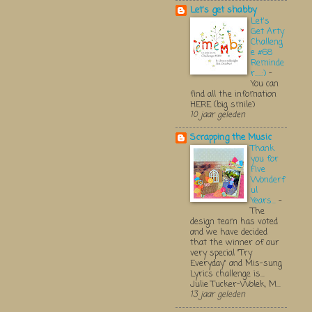
Let's get shabby
Let's
Get Arty
Challeng
e #68
Reminde
r.....:)
-
You can
find all the infomation
HERE (big smile)
10 jaar geleden
Scrapping the Music
Thank
you for
Five
Wonderf
ul
Years...
-
The
design team has voted
and we have decided
that the winner of our
very special "Try
Everyday" and Mis-sung
Lyrics challenge is...
Julie Tucker-Wolek, M...
13 jaar geleden