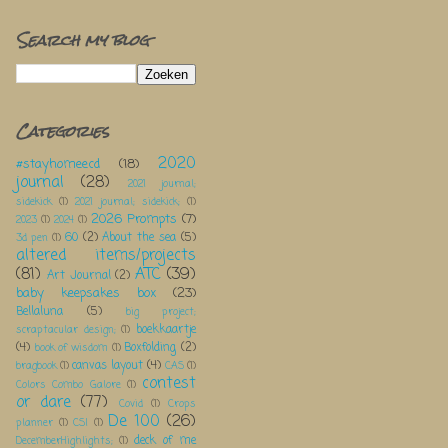
Search my blog
Categories
2020
#stayhomeecd
(18)
journal
(28)
2021 journal;
sidekick
(1)
2021 journal; sidekick;
(1)
2026 Prompts
(7)
2023
(1)
2024
(1)
60
(2)
About the sea
(5)
3d pen
(1)
altered items/projects
(81)
ATC
(39)
Art Journal
(2)
baby keepsakes box
(23)
Bellaluna
(5)
big project;
boekkaartje
scraptacular design;
(1)
(4)
Boxfolding
(2)
book of wisdom
(1)
canvas layout
(4)
bragbook
(1)
CAS
(1)
contest
Colors Combo Galore
(1)
or dare
(77)
Covid
(1)
Crops
De 100
(26)
planner
(1)
CSI
(1)
deck of me
DecemberHighlights;
(1)