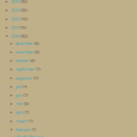
2014
(30)
►
2013
(35)
►
2012
(40)
►
2011
(75)
►
2010
(82)
▼
december
(6)
►
november
(6)
►
oktober
(6)
►
september
(7)
►
augustus
(11)
►
juli
(4)
►
juni
(7)
►
mei
(9)
►
april
(7)
►
maart
(7)
►
februari
(7)
▼