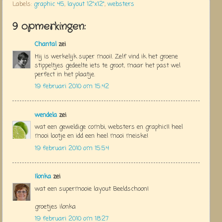
Labels:
graphic 45
,
layout 12"x12"
,
websters
9 opmerkingen:
Chantal
zei
Hij is werkelijk super mooi!. Zelf vind ik het groene
stippeltjes gedeelte iets te groot, maar het past wel
perfect in het plaatje.
19 februari 2010 om 15:42
wendela
zei
wat een geweldige combi, websters en graphic!! heel
mooi lootje en idd een heel mooi meiske!
19 februari 2010 om 15:54
Ilonka
zei
wat een supermooie layout Beeldschoon!
groetjes ilonka
19 februari 2010 om 18:27