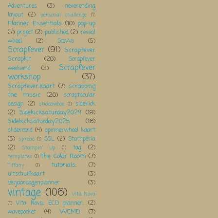
Adventures
(3)
neverending
layout
(2)
personal challenge
(1)
Planner Essentials
(10)
pop-up
(7)
project
(2)
published
(2)
reveal
wheel
(2)
ScoWo
(5)
Scrapfever
(91)
Scrapfever
Scrapkit
(20)
Scrapfever
Scrapfever
weekeind
(3)
workshop
(37)
Scrapfever;kaart
(7)
scrapping
the music
(20)
scraptacular
design
(2)
sidekick
shadowbox
(1)
Sidekicksaturday2024
(19)
(2)
Sidekicksaturday2025
(16)
slidercard
(4)
spinnerwheel kaart
(5)
SSL
(2)
Stampéria
spread
(1)
(2)
tag
(2)
Stampin' Up
(1)
The Color Room
(7)
templates
(1)
tutorials;
(7)
Tiffany
(1)
uitschuifkaart
(3)
Verjaardagenplanner
(3)
vintage
(106)
Vita Nova
Vita Nova; ECD planner;
(2)
(1)
WCMD
(7)
wavepocket
(4)