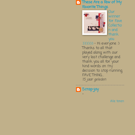
These Are a Few of My
Favorite Things
Our
winner
for Fave
Collectio
n and
thank
you
:):):):):):)
-
Hi everyone :)
Thanks to all that
played along with our
very last challenge and
thank you all for your
kind words on my
decision to stop running
FAVE THING...
15 jaar geleden
Scrap-joy
-
Alle tonen