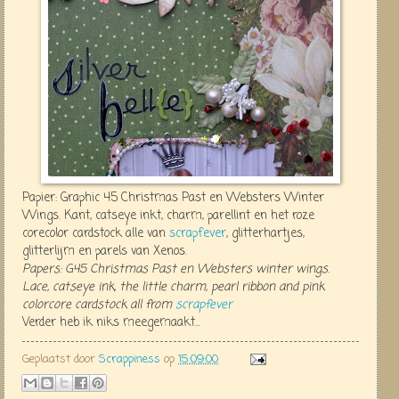
Papier: Graphic 45 Christmas Past en Websters Winter
Wings. Kant, catseye inkt, charm, parellint en het roze
corecolor cardstock alle van
scrapfever
, glitterhartjes,
glitterlijm en parels van Xenos.
Papers: G45 Christmas Past en Websters winter wings.
Lace, catseye ink, the little charm, pearl ribbon and pink
colorcore cardstock all from
scrapfever
Verder heb ik niks meegemaakt...
Geplaatst door
Scrappiness
op
15:09:00