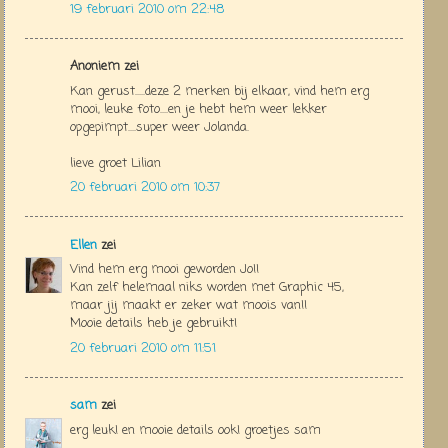
19 februari 2010 om 22:48
Anoniem zei
Kan gerust.....deze 2 merken bij elkaar, vind hem erg
mooi, leuke foto....en je hebt hem weer lekker
opgepimpt....super weer Jolanda.
lieve groet Lilian
20 februari 2010 om 10:37
Ellen
zei
Vind hem erg mooi geworden Jo!!
Kan zelf helemaal niks worden met Graphic 45,
maar jij maakt er zeker wat moois van!!
Mooie details heb je gebruikt!
20 februari 2010 om 11:51
sam
zei
erg leuk! en mooie details ook! groetjes sam