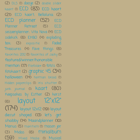
(2)
doosje
(2)
DLS
(1)
double slider
ECD
(83)
ECD kaart
kaart
(1)
(21)
ECD kaart; Bellaluna;
(2)
ECD planner
(52)
ECD
Planner Retreat
(5)
ECD
seizoenplanner; Vita Nova
(4)
ECD
sidekick
(6)
EHBO
(4)
exploding
box;
(3)
Faded
expositie
(1)
Treasures
(4)
Fave things
(6)
favorites 2012
(1)
favorites of Jacky
(1)
featured/winner/honorable
mention
(17)
foto's
(5)
Filefolder
(1)
graphic 45
(34)
Fotokaart
(2)
halloween
(14)
herman brood
(1)
Hidden paperclips
(1)
iris shutter
(1)
kaart
(80)
junk journal
(1)
Keepsakes by Esther
(2)
kerst
layout 12"x12"
(6)
(174)
layout 12x12
(19)
layout
diecut shaped
(13)
let's get
shabby
(14)
Maandplanner
(10)
Manus
(5)
mason jar
maritiem
(1)
minialbum
(3)
Midas
(6)
(59)
Musical
Mixed Media
(1)