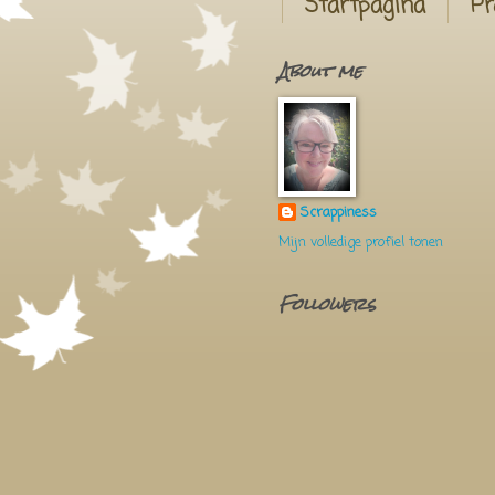
Startpagina
Pr
About me
Scrappiness
Mijn volledige profiel tonen
Followers