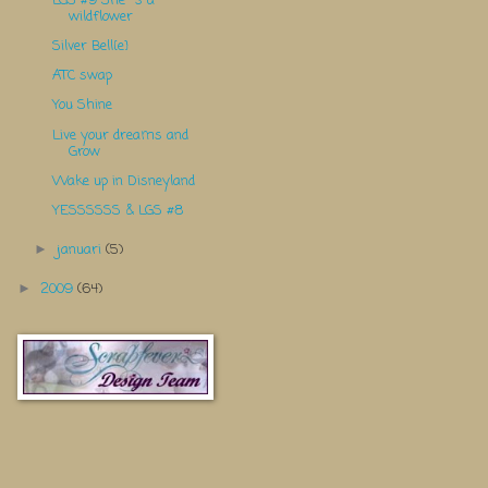
LGS #9 She´s a
wildflower
Silver Bell{e}
ATC swap
You Shine
Live your dreams and
Grow
Wake up in Disneyland
YESSSSSS & LGS #8
januari
(5)
►
2009
(64)
►