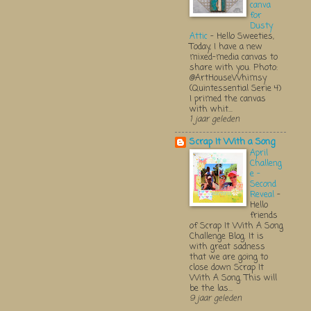
canva
for
Dusty
Attic
-
Hello Sweeties,
Today, I have a new
mixed-media canvas to
share with you. Photo:
@ArtHouseWhimsy
(Quintessential Serie 4)
I primed the canvas
with whit...
1 jaar geleden
Scrap It With a Song
April
Challeng
e -
Second
Reveal
-
Hello
friends
of Scrap It With A Song
Challenge Blog. It is
with great sadness
that we are going to
close down Scrap It
With A Song. This will
be the las...
9 jaar geleden