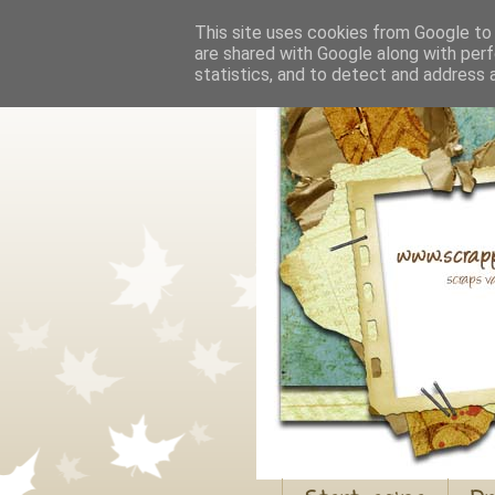
This site uses cookies from Google to d
are shared with Google along with perf
statistics, and to detect and address 