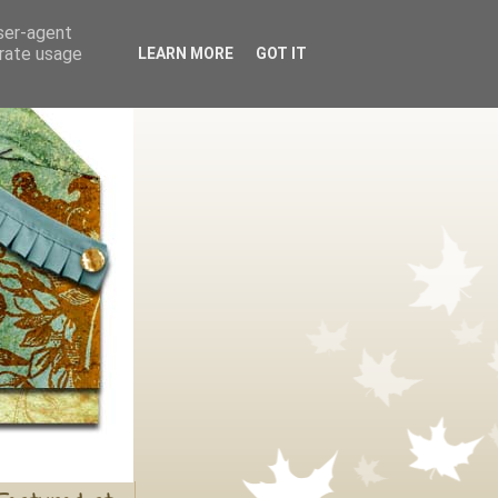
user-agent
erate usage
LEARN MORE
GOT IT