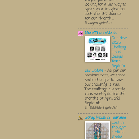
looking for a fun way to
spark your imagination
each month? Join us
for our *Monthl...
5 dagen geleden
More Than Words
Our New
2025
Challeng
e and
Design
Team
Septem
ber Update
-
As per our
previous post, we made
some changes to how
our challenge is run.
The challenge currently
runs weekly during the
months of April and
Septemb...
11 maanden geleden
Scrap Made in Touraine
Lost in
thought
- Mixed
media