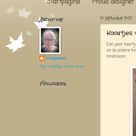
Startpagina
Proud designer
About me
20 september 2023
Kaartjes 
Een paar kaartj
en de andere he
rondreizen.
Scrappiness
Mijn volledige profiel tonen
Followers