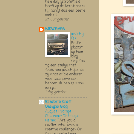
hele dag getrommeld
heeft op de kerstmarkt.
Hij hangt dus een beetje
onderui...
23 uur geleden
KITSCRAPS
gezichtje
(s)
-
Bettie
plaatst
op haar
blog
regelma
tig een stukje met
foto’s van gezichtjes die
zij vindt of die anderen
voor haar gevonden
hebben. Ik heb zelf ook
een p...
1 dag geleden
Elizabeth Craft
Designs Blog
August Prompt
Challenge- Technique
Remix
-
Are you a
crafter who loves a
creative challenge? Or
maybe you’ve been