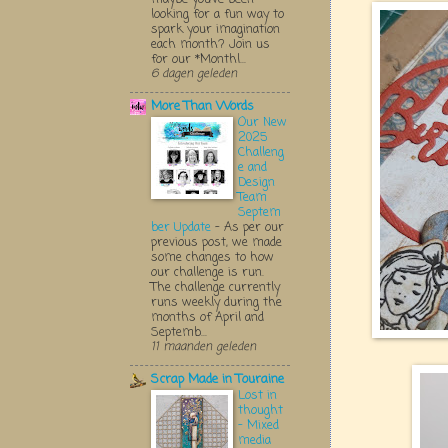
looking for a fun way to
spark your imagination
each month? Join us
for our *Monthl...
6 dagen geleden
More Than Words
Our New
2025
Challeng
e and
Design
Team
Septem
ber Update
-
As per our
previous post, we made
some changes to how
our challenge is run.
The challenge currently
runs weekly during the
months of April and
Septemb...
11 maanden geleden
Scrap Made in Touraine
Lost in
thought
- Mixed
media