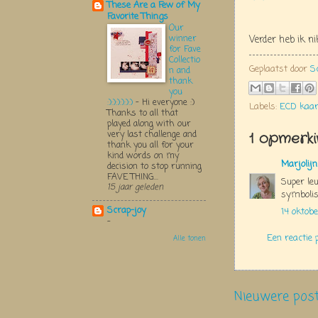
These Are a Few of My
Favorite Things
Our
winner
Verder heb ik n
for Fave
Collectio
Geplaatst door
S
n and
thank
you
:):):):):):)
-
Hi everyone :)
Labels:
ECD kaar
Thanks to all that
played along with our
very last challenge and
1 opmerki
thank you all for your
kind words on my
Marjolij
decision to stop running
FAVE THING...
Super leu
15 jaar geleden
symbolisc
Scrap-joy
14 oktob
-
Een reactie 
Alle tonen
Nieuwere pos