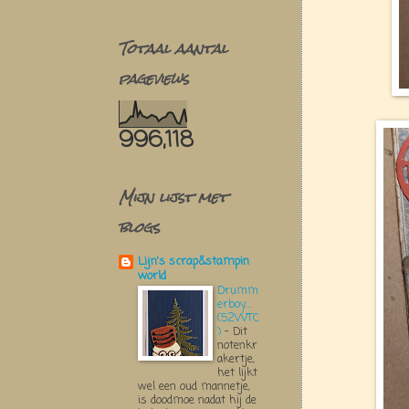
Totaal aantal
pageviews
996,118
Mijn lijst met
blogs
Lijn's scrap&stampin
world
Drumm
erboy....
(52WTC
)
-
Dit
notenkr
akertje,
het lijkt
wel een oud mannetje,
is doodmoe nadat hij de