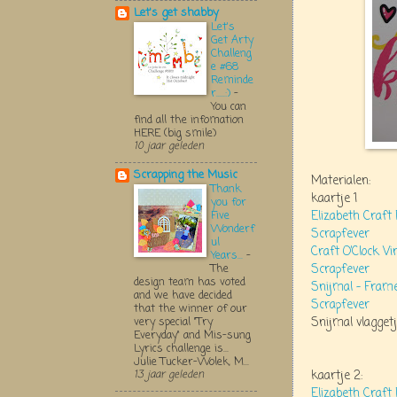
Let's get shabby
Let's
Get Arty
Challeng
e #68
Reminde
r.....:)
-
You can
find all the infomation
HERE (big smile)
10 jaar geleden
Scrapping the Music
Materialen:
Thank
kaartje 1
you for
Elizabeth Craft 
Five
Wonderf
Scrapfever
ul
Craft O’Clock V
Years...
-
Scrapfever
The
design team has voted
Snijmal – Frame
and we have decided
Scrapfever
that the winner of our
Snijmal vlaggetj
very special "Try
Everyday" and Mis-sung
Lyrics challenge is...
Julie Tucker-Wolek, M...
kaartje 2:
13 jaar geleden
Elizabeth Craft 