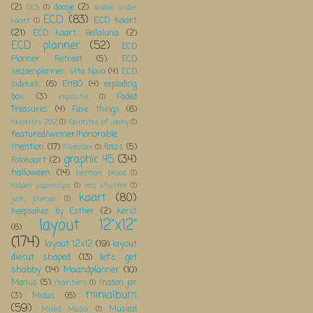
(2)
doosje
(2)
DLS
(1)
double slider
ECD
(83)
ECD kaart
kaart
(1)
(21)
ECD kaart; Bellaluna;
(2)
ECD planner
(52)
ECD
Planner Retreat
(5)
ECD
seizoenplanner; Vita Nova
(4)
ECD
sidekick
(6)
EHBO
(4)
exploding
box;
(3)
Faded
expositie
(1)
Treasures
(4)
Fave things
(6)
favorites 2012
(1)
favorites of Jacky
(1)
featured/winner/honorable
mention
(17)
foto's
(5)
Filefolder
(1)
graphic 45
(34)
Fotokaart
(2)
halloween
(14)
herman brood
(1)
Hidden paperclips
(1)
iris shutter
(1)
kaart
(80)
junk journal
(1)
Keepsakes by Esther
(2)
kerst
layout 12"x12"
(6)
(174)
layout 12x12
(19)
layout
diecut shaped
(13)
let's get
shabby
(14)
Maandplanner
(10)
Manus
(5)
mason jar
maritiem
(1)
minialbum
(3)
Midas
(6)
(59)
Musical
Mixed Media
(1)