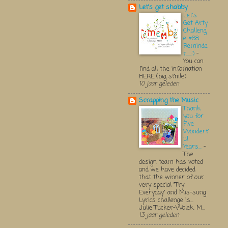
Let's get shabby
Let's
Get Arty
Challeng
e #68
Reminde
r.....:)
-
You can
find all the infomation
HERE (big smile)
10 jaar geleden
Scrapping the Music
Thank
you for
Five
Wonderf
ul
Years...
-
The
design team has voted
and we have decided
that the winner of our
very special "Try
Everyday" and Mis-sung
Lyrics challenge is...
Julie Tucker-Wolek, M...
13 jaar geleden