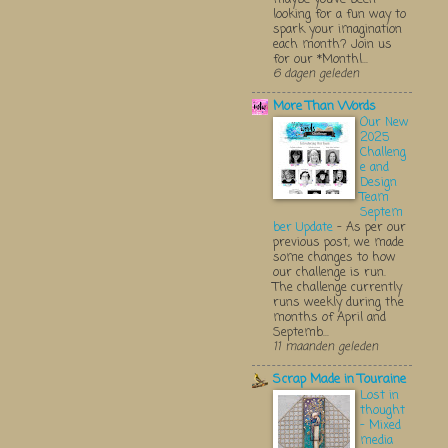
looking for a fun way to
spark your imagination
each month? Join us
for our *Monthl...
6 dagen geleden
More Than Words
Our New
2025
Challeng
e and
Design
Team
Septem
ber Update
-
As per our
previous post, we made
some changes to how
our challenge is run.
The challenge currently
runs weekly during the
months of April and
Septemb...
11 maanden geleden
Scrap Made in Touraine
Lost in
thought
- Mixed
media