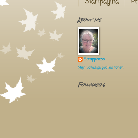
Startpagina
Pr
About me
Scrappiness
Mijn volledige profiel tonen
Followers