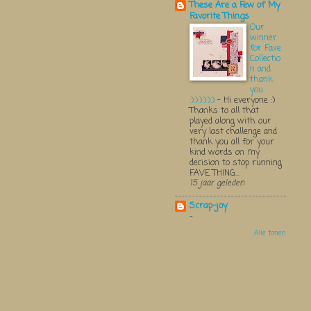
These Are a Few of My
Favorite Things
Our
winner
for Fave
Collectio
n and
thank
you
:):):):):):)
-
Hi everyone :)
Thanks to all that
played along with our
very last challenge and
thank you all for your
kind words on my
decision to stop running
FAVE THING...
15 jaar geleden
Scrap-joy
-
Alle tonen