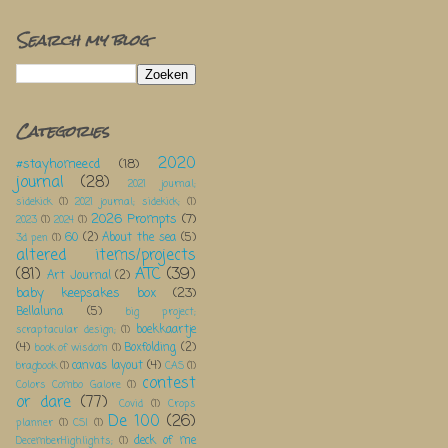
Search my blog
Categories
2020
#stayhomeecd
(18)
journal
(28)
2021 journal;
sidekick
(1)
2021 journal; sidekick;
(1)
2026 Prompts
(7)
2023
(1)
2024
(1)
60
(2)
About the sea
(5)
3d pen
(1)
altered items/projects
(81)
ATC
(39)
Art Journal
(2)
baby keepsakes box
(23)
Bellaluna
(5)
big project;
boekkaartje
scraptacular design;
(1)
(4)
Boxfolding
(2)
book of wisdom
(1)
canvas layout
(4)
bragbook
(1)
CAS
(1)
contest
Colors Combo Galore
(1)
or dare
(77)
Covid
(1)
Crops
De 100
(26)
planner
(1)
CSI
(1)
deck of me
DecemberHighlights;
(1)