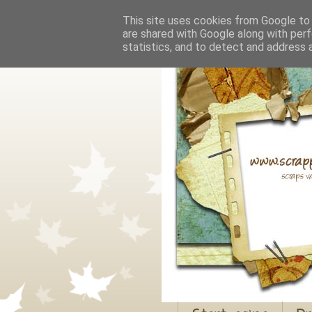
This site uses cookies from Google to d
are shared with Google along with perf
statistics, and to detect and address 