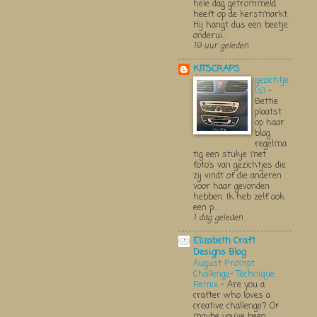
hele dag getrommeld
heeft op de kerstmarkt.
Hij hangt dus een beetje
onderui...
19 uur geleden
KITSCRAPS
gezichtje
(s)
-
Bettie
plaatst
op haar
blog
regelma
tig een stukje met
foto’s van gezichtjes die
zij vindt of die anderen
voor haar gevonden
hebben. Ik heb zelf ook
een p...
1 dag geleden
Elizabeth Craft
Designs Blog
August Prompt
Challenge- Technique
Remix
-
Are you a
crafter who loves a
creative challenge? Or
maybe you’ve been