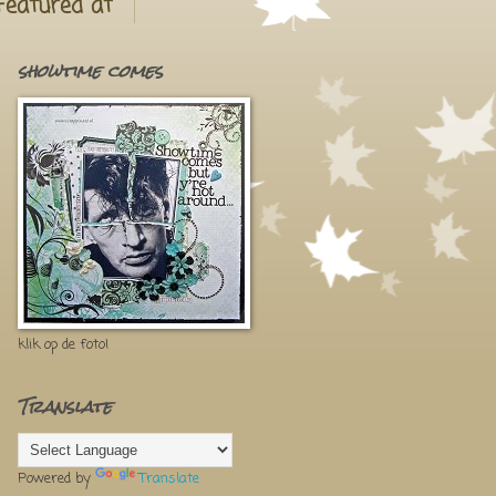
Featured at
showtime comes
klik op de foto!
Translate
Powered by
Translate