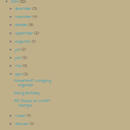
2014
(30)
▼
december
(3)
►
november
(4)
►
oktober
(8)
►
september
(2)
►
augustus
(1)
►
juli
(2)
►
juni
(2)
►
mei
(3)
►
april
(3)
▼
Kaiserkraft scrapping
organizer
Hiking Birthday
ATC Movies en SWAP-
kaartjes
maart
(1)
►
februari
(1)
►