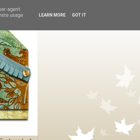
user-agent
erate usage
LEARN MORE
GOT IT