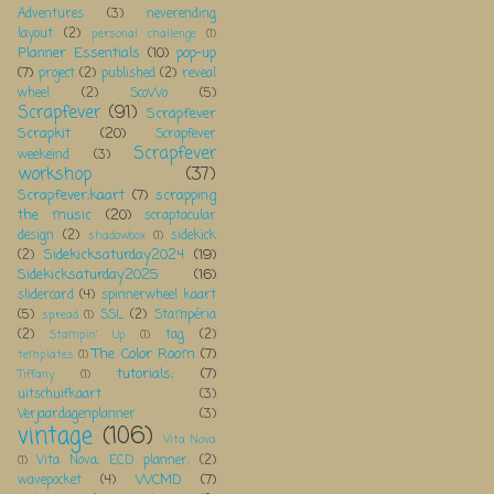
Adventures
(3)
neverending
layout
(2)
personal challenge
(1)
Planner Essentials
(10)
pop-up
(7)
project
(2)
published
(2)
reveal
wheel
(2)
ScoWo
(5)
Scrapfever
(91)
Scrapfever
Scrapkit
(20)
Scrapfever
Scrapfever
weekeind
(3)
workshop
(37)
Scrapfever;kaart
(7)
scrapping
the music
(20)
scraptacular
design
(2)
sidekick
shadowbox
(1)
Sidekicksaturday2024
(19)
(2)
Sidekicksaturday2025
(16)
slidercard
(4)
spinnerwheel kaart
(5)
SSL
(2)
Stampéria
spread
(1)
(2)
tag
(2)
Stampin' Up
(1)
The Color Room
(7)
templates
(1)
tutorials;
(7)
Tiffany
(1)
uitschuifkaart
(3)
Verjaardagenplanner
(3)
vintage
(106)
Vita Nova
Vita Nova; ECD planner;
(2)
(1)
WCMD
(7)
wavepocket
(4)