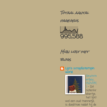
Totaal aantal
pageviews
995,588
Mijn lijst met
blogs
Lijn's scrap&stampin
world
Drumm
erboy....
(52WTC
)
-
Dit
notenkr
akertje,
het lijkt
wel een oud mannetje,
is doodmoe nadat hij de