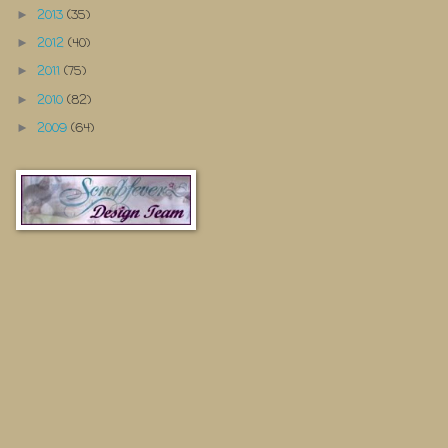
2013
(35)
►
2012
(40)
►
2011
(75)
►
2010
(82)
►
2009
(64)
►