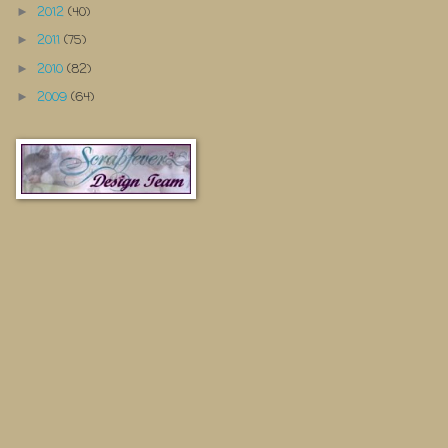
2012
(40)
►
2011
(75)
►
2010
(82)
►
2009
(64)
►