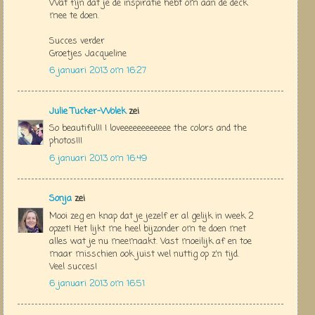
Wat fijn dat je de inspiratie hebt om aan de deck
mee te doen.
Succes verder
Groetjes Jacqueline
6 januari 2013 om 16:27
Julie Tucker-Wolek
zei
So beautiful!! I loveeeeeeeeeeee the colors and the
photos!!!
6 januari 2013 om 16:49
Sonja
zei
Mooi zeg en knap dat je jezelf er al gelijk in week 2
opzet! Het lijkt me heel bijzonder om te doen met
alles wat je nu meemaakt. Vast moeilijk af en toe
maar misschien ook juist wel nuttig op z'n tijd.
Veel succes!
6 januari 2013 om 16:51