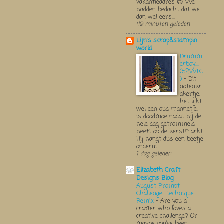
vakantieadres 😊 We
hadden bedacht dat we
dan wel eers...
49 minuten geleden
Lijn's scrap&stampin
world
Drumm
erboy....
(52WTC
)
-
Dit
notenkr
akertje,
het lijkt
wel een oud mannetje,
is doodmoe nadat hij de
hele dag getrommeld
heeft op de kerstmarkt.
Hij hangt dus een beetje
onderui...
1 dag geleden
Elizabeth Craft
Designs Blog
August Prompt
Challenge- Technique
Remix
-
Are you a
crafter who loves a
creative challenge? Or
maybe you’ve been