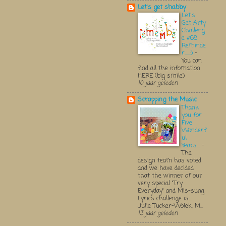
Let's get shabby
Let's
Get Arty
Challeng
e #68
Reminde
r.....:)
-
You can
find all the infomation
HERE (big smile)
10 jaar geleden
Scrapping the Music
Thank
you for
Five
Wonderf
ul
Years...
-
The
design team has voted
and we have decided
that the winner of our
very special "Try
Everyday" and Mis-sung
Lyrics challenge is...
Julie Tucker-Wolek, M...
13 jaar geleden