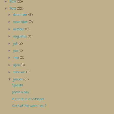
2014
(30)
►
2013
(35)
▼
december
(5)
►
november
(2)
►
oktober
(5)
►
augustus
(1)
►
juli
(2)
►
juni
(1)
►
mei
(2)
►
april
(9)
►
februari
(4)
►
januari
(4)
▼
Splash!
photo a day
A Smile in A Whisper
Deck of Me week 1 en 2