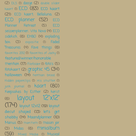
(2)
doosje
(2)
DLS
(1)
double slider
ECD
(83)
ECD kaart
kaart
(1)
(21)
ECD kaart; Bellaluna;
(2)
ECD planner
(52)
ECD
Planner Retreat
(5)
ECD
seizoenplanner; Vita Nova
(4)
ECD
sidekick
(6)
EHBO
(4)
exploding
box;
(3)
Faded
expositie
(1)
Treasures
(4)
Fave things
(6)
favorites 2012
(1)
favorites of Jacky
(1)
featured/winner/honorable
mention
(17)
foto's
(5)
Filefolder
(1)
graphic 45
(34)
Fotokaart
(2)
halloween
(14)
herman brood
(1)
Hidden paperclips
(1)
iris shutter
(1)
kaart
(80)
junk journal
(1)
Keepsakes by Esther
(2)
kerst
layout 12"x12"
(6)
(174)
layout 12x12
(19)
layout
diecut shaped
(13)
let's get
shabby
(14)
Maandplanner
(10)
Manus
(5)
mason jar
maritiem
(1)
minialbum
(3)
Midas
(6)
(59)
Musical
Mixed Media
(1)