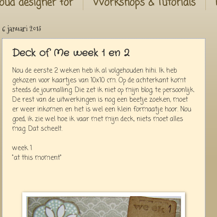
oud designer for
Workshops & Tutorials
6 januari 2013
Deck of Me week 1 en 2
Nou de eerste 2 weken heb ik al volgehouden hihi. Ik heb
gekozen voor kaartjes van 10x10 cm. Op de achterkant komt
steeds de journalling. Die zet ik niet op mijn blog, te persoonlijk.
De rest van de uitwerkingen is nog een beetje zoeken, moet
er weer inkomen en het is wel een klein formaatje hoor. Nou
goed, ik zie wel hoe ik vaar met mijn deck, niets moet alles
mag. Dat scheelt.
week 1
"at this moment"