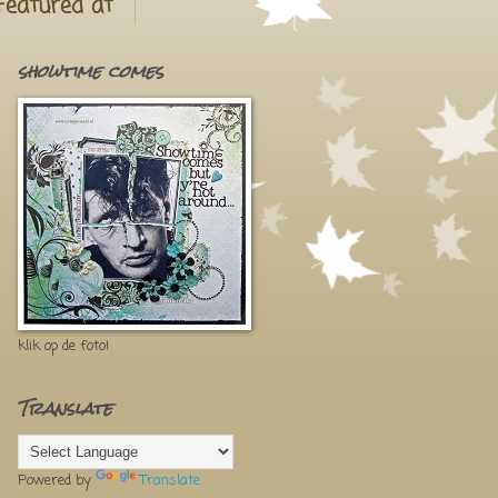
Featured at
showtime comes
klik op de foto!
Translate
Powered by
Translate