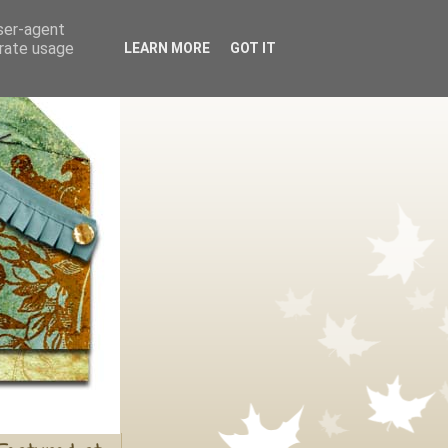
user-agent
erate usage
LEARN MORE
GOT IT