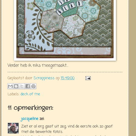
Verder heb ik niks meegemaakt...
Geplaatst door
Scrappiness
op
15:49:00
Labels:
deck of me
11 opmerkingen:
jacqueline
zei
Ziet er al erg gaaf uit zeg, vind de eerste ook zo gaaf
met die bewerkte foto's.