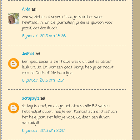
Alida
zei
wauw, ziet er al super uit Jo, je komt er weer
helemaal in. En die journaling ja die is gewoon voor
jezelf, dat doe ik ook.
6 januari 2013 om 18:26
Je@net
zei
Een goed begin is het halve werk, dit ziet er alvast
leuk uit, Jo. En wat een gaaf kistje heb je gemaakt
voor de Deck of Me kaartjes.
6 januari 2013 om 18:54
scrapsylz
zei
de kop is eraf, en als je het straks alle 52 weken
hebt volgehouden, heb je een fantastisch archief van
het hele jaar. Het lukt je vast, Jo, daar ben ik van
overtuigd!
6 januari 2013 om 20:17