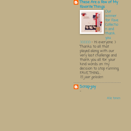
These Are a Few of My
Favorite Things
Our
winner
for Fave
Collectio
n and
thank
you
:):):):):):)
-
Hi everyone :)
Thanks to all that
played along with our
very last challenge and
thank you all for your
kind words on my
decision to stop running
FAVE THING...
15 jaar geleden
Scrap-joy
-
Alle tonen