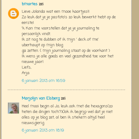
bmartes
zei
Lieve Jolanda wat een mooe kaartjes!!
Zo leuk dat je je pasfoto's zo leuk bewerkt hebt op de
eerste!
'k Kan me voorstellen dat je je journaling te
persoonlijk vindt.
Ik zit nog te dubben of ik mijn ' deck of me'
uberhaupt op mijn blog
ga zetten. ( mijn journaling staat op de voorkant )
Ik wens je alle goeds en veel gezondheid toe voor het
nieuwe jaar!
Liefs,
Arja
6 januari 2013 om 16:59
Marjolijn van Elsberg
zei
Heel mooi begin al Jo, leuk ook met die hexagons(zo
heten die dingen toch?)Ook ik begrijp wel dat je niet
alles op je blog zet, al ben ik stiekem altijd heel
nieuwsgierig.
6 januari 2013 om 18:19