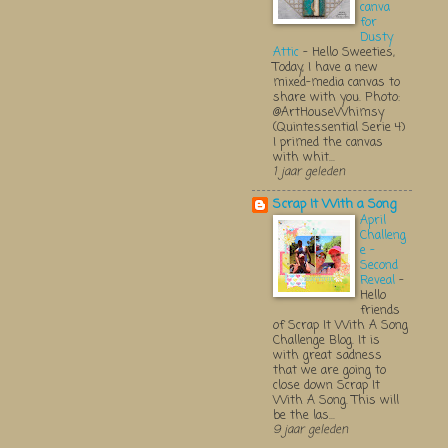
canva
for
Dusty
Attic
-
Hello Sweeties,
Today, I have a new
mixed-media canvas to
share with you. Photo:
@ArtHouseWhimsy
(Quintessential Serie 4)
I primed the canvas
with whit...
1 jaar geleden
Scrap It With a Song
April
Challeng
e -
Second
Reveal
-
Hello
friends
of Scrap It With A Song
Challenge Blog. It is
with great sadness
that we are going to
close down Scrap It
With A Song. This will
be the las...
9 jaar geleden