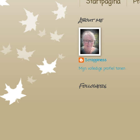
Startpagina
Pr
About me
Scrappiness
Mijn volledige profiel tonen
Followers