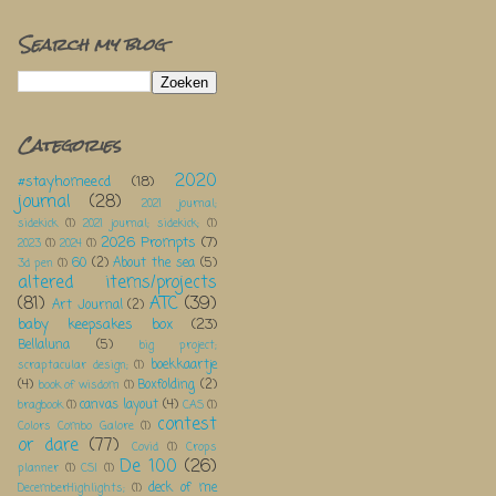
Search my blog
Categories
2020
#stayhomeecd
(18)
journal
(28)
2021 journal;
sidekick
(1)
2021 journal; sidekick;
(1)
2026 Prompts
(7)
2023
(1)
2024
(1)
60
(2)
About the sea
(5)
3d pen
(1)
altered items/projects
(81)
ATC
(39)
Art Journal
(2)
baby keepsakes box
(23)
Bellaluna
(5)
big project;
boekkaartje
scraptacular design;
(1)
(4)
Boxfolding
(2)
book of wisdom
(1)
canvas layout
(4)
bragbook
(1)
CAS
(1)
contest
Colors Combo Galore
(1)
or dare
(77)
Covid
(1)
Crops
De 100
(26)
planner
(1)
CSI
(1)
deck of me
DecemberHighlights;
(1)