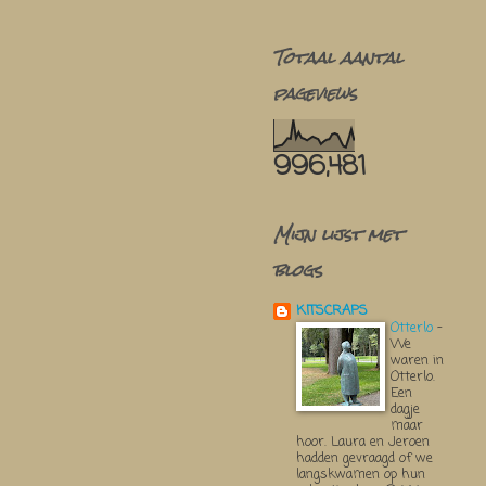
Totaal aantal
pageviews
996,481
Mijn lijst met
blogs
KITSCRAPS
Otterlo
-
We
waren in
Otterlo.
Een
dagje
maar
hoor. Laura en Jeroen
hadden gevraagd of we
langskwamen op hun