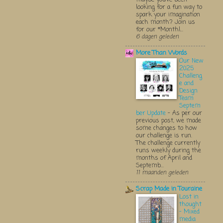
looking for a fun way to
spark your imagination
each month? Join us
for our *Monthl...
6 dagen geleden
More Than Words
Our New
2025
Challeng
e and
Design
Team
Septem
ber Update
-
As per our
previous post, we made
some changes to how
our challenge is run.
The challenge currently
runs weekly during the
months of April and
Septemb...
11 maanden geleden
Scrap Made in Touraine
Lost in
thought
- Mixed
media