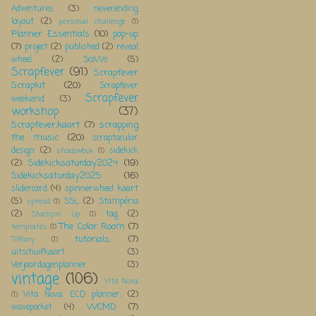
Adventures
(3)
neverending
layout
(2)
personal challenge
(1)
Planner Essentials
(10)
pop-up
(7)
project
(2)
published
(2)
reveal
wheel
(2)
ScoWo
(5)
Scrapfever
(91)
Scrapfever
Scrapkit
(20)
Scrapfever
Scrapfever
weekeind
(3)
workshop
(37)
Scrapfever;kaart
(7)
scrapping
the music
(20)
scraptacular
design
(2)
sidekick
shadowbox
(1)
Sidekicksaturday2024
(19)
(2)
Sidekicksaturday2025
(16)
slidercard
(4)
spinnerwheel kaart
(5)
SSL
(2)
Stampéria
spread
(1)
(2)
tag
(2)
Stampin' Up
(1)
The Color Room
(7)
templates
(1)
tutorials;
(7)
Tiffany
(1)
uitschuifkaart
(3)
Verjaardagenplanner
(3)
vintage
(106)
Vita Nova
Vita Nova; ECD planner;
(2)
(1)
WCMD
(7)
wavepocket
(4)