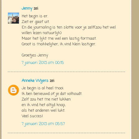
Jenny
zei
Het begin is er.
Ziet er gaaf uit.
En die journaling is ten slotte voor je zelf(zou het wel
willen lezen natuurlijk)
Maar het lijkt me wel een lastig formaat.
Groot is makkelijker, ik vind klein lastiger.
Groetjes Jenny
7 januari 2013 om 00:15
Anneke Wijers
zei
Je begin is al heel mooi.
Ik ben benieuwd of je dat volhoudt.
Zelf zou het me niet lukken
en ik vind het altijd knap,
als het anderen wel lukt.
Veel succes!
7 januari 2013 om 05:57