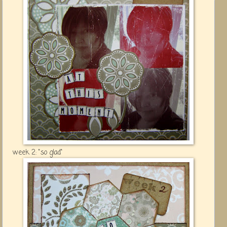
week 2: "so glad"