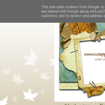
This site uses cookies from Google to d
are shared with Google along with perf
statistics, and to detect and address 