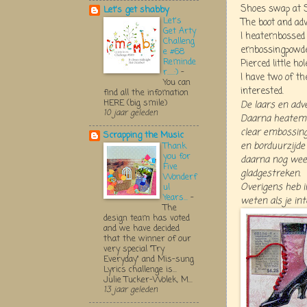
Shoes swap at S
Let's get shabby
Let's
The boot and ad
Get Arty
I heatembossed t
Challeng
embossingpowder
e #68
Reminde
Pierced little h
r.....:)
-
I have two of th
You can
interested.
find all the infomation
HERE (big smile)
De laars en adve
10 jaar geleden
Daarna heatembo
clear embossin
Scrapping the Music
en borduurzijd
Thank
you for
daarna nog wee
Five
gladgestreken.
Wonderf
Overigens heb ik
ul
Years...
-
weten als je in
The
design team has voted
and we have decided
that the winner of our
very special "Try
Everyday" and Mis-sung
Lyrics challenge is...
Julie Tucker-Wolek, M...
13 jaar geleden