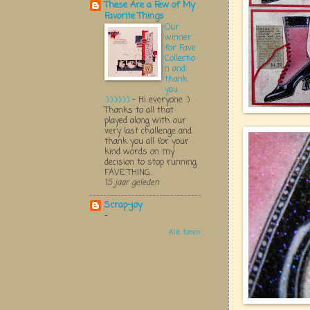
These Are a Few of My
Favorite Things
Our
winner
for Fave
Collectio
n and
thank
you
:):):):):):)
-
Hi everyone :)
Thanks to all that
played along with our
very last challenge and
thank you all for your
kind words on my
decision to stop running
FAVE THING...
15 jaar geleden
Scrap-joy
-
Alle tonen