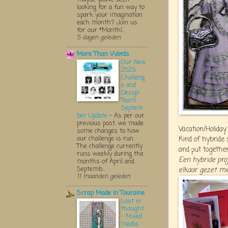
looking for a fun way to
spark your imagination
each month? Join us
for our *Monthl...
5 dagen geleden
More Than Words
Our New
2025
Challeng
e and
Design
Team
Septem
ber Update
-
As per our
previous post, we made
Vacation/Holiday
some changes to how
our challenge is run.
Kind of hybride
The challenge currently
and put togethe
runs weekly during the
Een hybride proj
months of April and
Septemb...
elkaar gezet me
11 maanden geleden
Scrap Made in Touraine
Lost in
thought
- Mixed
media