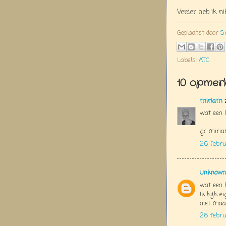
Verder heb ik n
Geplaatst door
S
Labels:
ATC
10 opmerk
miriam
z
wat een 
gr miri
26 febru
Unknown
wat een 
Ik kijk e
niet maa
26 febru