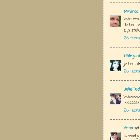
Miranda
Wat een 
Je bent 
zijn stu
26 febru
hilde jan
je bent 
26 februa
Julie Tu
Wowwww
:):):):):):):):):
26 febru
Anita
zei
Ik vond j