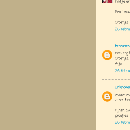
had je er
Ben trou
Groetjes
26 febru
bmartes
Heel erg 
Groetjes,
Arja
26 febru
Unknown
wauw wat
zeker hee
fijnen av
groetjes 
26 febru