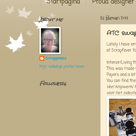
Startpagina
Proud designer
About me
26 februari 2011
ATC swa
Lately I have e
at Scrapfever f
Scrappiness
Interior/Living
Mijn volledige profiel tonen
This was made w
Papers and a lot
You can find the
Followers
Veel knipwerk! 
voor het sideste