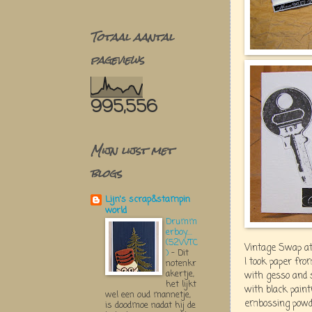
Totaal aantal
pageviews
995,556
Mijn lijst met
blogs
Lijn's scrap&stampin
world
Drumm
erboy....
(52WTC
Vintage Swap a
)
-
Dit
I took paper fr
notenkr
akertje,
with gesso and s
het lijkt
with black pain
wel een oud mannetje,
embossing powd
is doodmoe nadat hij de