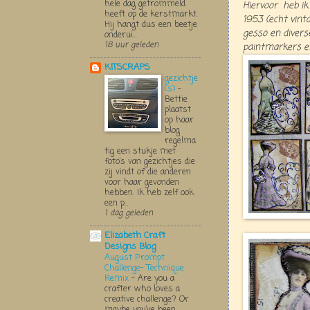
hele dag getrommeld
Hiervoor heb ik
heeft op de kerstmarkt.
1953 (echt vint
Hij hangt dus een beetje
gesso en diver
onderui...
18 uur geleden
paintmarkers en
KITSCRAPS
gezichtje
(s)
-
Bettie
plaatst
op haar
blog
regelma
tig een stukje met
foto’s van gezichtjes die
zij vindt of die anderen
voor haar gevonden
hebben. Ik heb zelf ook
een p...
1 dag geleden
Elizabeth Craft
Designs Blog
August Prompt
Challenge- Technique
Remix
-
Are you a
crafter who loves a
creative challenge? Or
maybe you’ve been