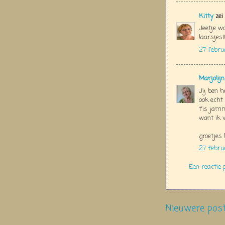
Kitty
zei
Jeetje wa
laarsjes!!
27 febru
Marjolij
Jij ben h
ook echt 
t'is jam
want ik v
groetjes 
27 febru
Een reactie 
Nieuwere pos