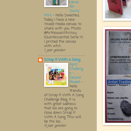
canva
for
Dusty
Attic
-
Hello Sweeties,
Today, I have a new
mixed-media canvas to
share with you. Photo:
@ArtHouseWhimsy
(Quintessential Serie 4)
I primed the canvas
with whit...
1 jaar geleden
Scrap It With a Song
April
Challeng
e -
Second
Reveal
-
Hello
friends
of Scrap It With A Song
Challenge Blog. It is
with great sadness
that we are going to
close down Scrap It
With A Song. This will
be the las...
9 jaar geleden