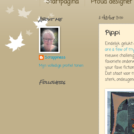
Startpagina
Proud designer
About me
3 oktober 2010
Pippi
Eindelijk geluk
are a few of my
nieuwe challeng
Scrappiness
favoriete onder
Mijn volledige profiel tonen
your fave fiction
Dat staat voor m
sterk, ondeugen
Followers