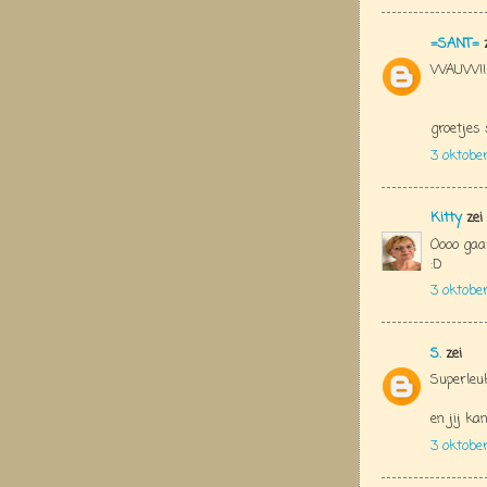
=SANT=
z
WAUW!! h
groetjes
3 oktobe
Kitty
zei
Oooo gaa
:D
3 oktobe
S.
zei
Superleu
en jij ka
3 oktobe