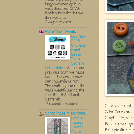
langskwamen op hun
vakantieadres 😊 We
hadden bedacht dat we
dan wel eers...
2 dagen geleden
More Than Words
Our New
2025
Challeng
e and
Design
Team
Septem
ber Update
-
As per our
previous post, we made
some changes to how
our challenge is run.
The challenge currently
runs weekly during the
months of April and
Septemb...
11 maanden geleden
Gebruikte mater
Color Core cards
Scrap Made in Touraine
Graphic 45, st
Lost in
thought
Basic Grey, Cup
- Mixed
Krimpie dinkie, 
media