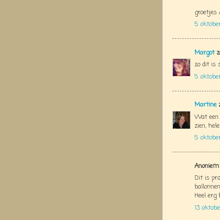
groetjes 
5 oktobe
Margot
z
zo dit is
5 oktobe
Martine
z
Wat een 
zien, hel
5 oktobe
Anoniem 
Dit is pr
ballonnen
Heel erg
13 oktob