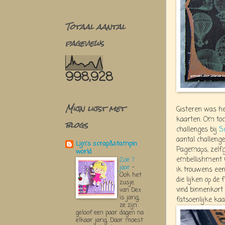
Totaal aantal
pageviews
998,928
Mijn lijst met
Gisteren was h
kaarten. Om toc
blogs
challenges bij
S
aantal challeng
Lijn's scrap&stampin
Pagemaps, zelf
world
embellishment 
Zoë 7
jaar
-
ik trouwens een
Ook het
die lijken op d
zusje
vind binnenkort 
van Dex
is jarig,
fatsoenlijke ka
ze zijn
geloof een paar dagen na
elkaar jarig. Daar moest