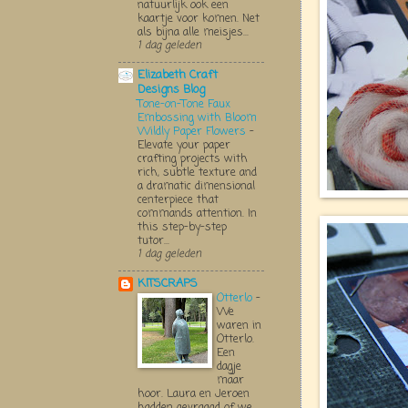
natuurlijk ook een
kaartje voor komen. Net
als bijna alle meisjes...
1 dag geleden
Elizabeth Craft
Designs Blog
Tone-on-Tone Faux
Embossing with Bloom
Wildly Paper Flowers
-
Elevate your paper
crafting projects with
rich, subtle texture and
a dramatic dimensional
centerpiece that
commands attention. In
this step-by-step
tutor...
1 dag geleden
KITSCRAPS
Otterlo
-
We
waren in
Otterlo.
Een
dagje
maar
hoor. Laura en Jeroen
hadden gevraagd of we