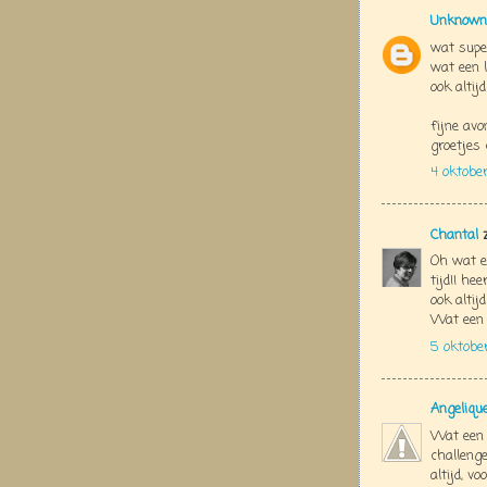
Unknown
wat super
wat een 
ook altij
fijne avo
groetjes 
4 oktobe
Chantal
z
Oh wat ee
tijd!! he
ook altijd 
Wat een l
5 oktobe
Angeliqu
Wat een g
challeng
altijd, v