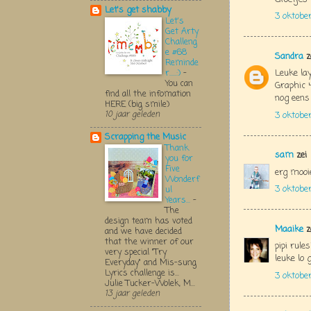
Let's get shabby
3 oktobe
Let's
Get Arty
Challeng
e #68
Sandra
z
Reminde
Leuke lay
r.....:)
-
You can
Graphic 4
find all the infomation
nog eens 
HERE (big smile)
10 jaar geleden
3 oktobe
Scrapping the Music
Thank
sam
zei
you for
Five
erg mooie 
Wonderf
3 oktobe
ul
Years...
-
The
design team has voted
Maaike
z
and we have decided
that the winner of our
pipi rules
very special "Try
leuke lo
Everyday" and Mis-sung
Lyrics challenge is...
3 oktobe
Julie Tucker-Wolek, M...
13 jaar geleden