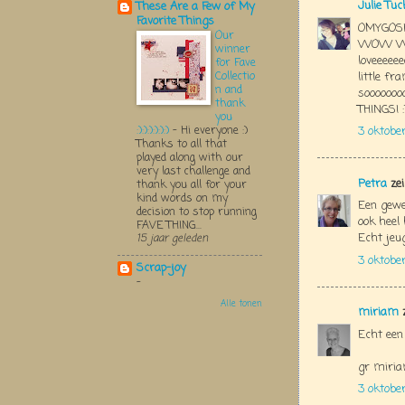
Julie Tu
These Are a Few of My
Favorite Things
OMYGOSH!
Our
WOW W
winner
loveeeee
for Fave
Collectio
little f
n and
sooooooo
thank
THINGS! :):):):
you
:):):):):):)
-
Hi everyone :)
3 oktobe
Thanks to all that
played along with our
very last challenge and
Petra
zei
thank you all for your
kind words on my
Een gewel
decision to stop running
ook heel 
FAVE THING...
Echt jeug
15 jaar geleden
3 oktobe
Scrap-joy
-
Alle tonen
miriam
z
Echt een 
gr miri
3 oktobe