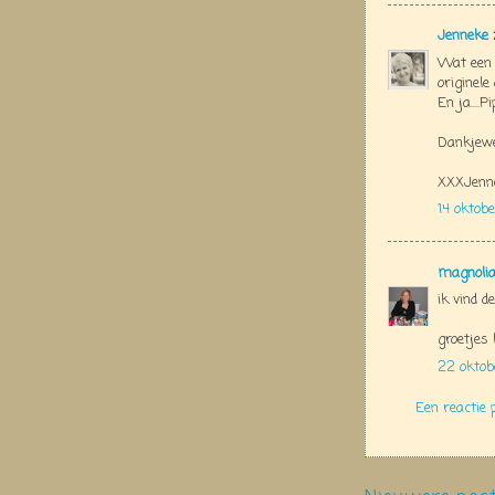
Jenneke
Wat een g
originele
En ja....
Dankjewe
XXXJenn
14 oktob
magnolia
ik vind d
groetjes 
22 oktob
Een reactie 