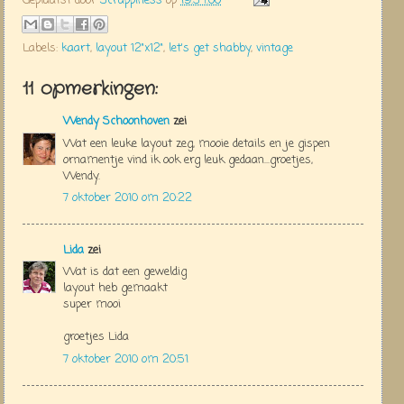
Geplaatst door
Scrappiness
op
19:54:00
Labels:
kaart
,
layout 12"x12"
,
let's get shabby
,
vintage
11 opmerkingen:
Wendy Schoonhoven
zei
Wat een leuke layout zeg, mooie details en je gispen
ornamentje vind ik ook erg leuk gedaan...groetjes,
Wendy.
7 oktober 2010 om 20:22
Lida
zei
Wat is dat een geweldig
layout heb gemaakt
super mooi
groetjes Lida
7 oktober 2010 om 20:51