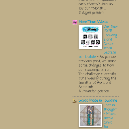
each month? Join us
for our *Monthl...
6 dagen geleden
More Than Words
Our New
2025
Challeng
e and
Design
Team
Septem
ber Update
-
As per our
previous post, we made
some changes to how
our challenge is run.
The challenge currently
runs weekly during the
months of April and
Septemb...
11 maanden geleden
Scrap Made in Touraine
Lost in
thought
- Mixed
media
canva
for