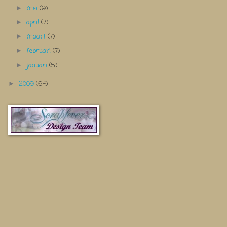
mei
(9)
►
april
(7)
►
maart
(7)
►
februari
(7)
►
januari
(5)
►
2009
(64)
►