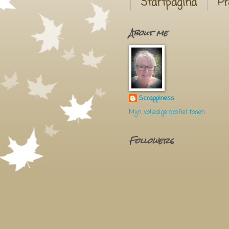
Startpagina
Pr
About me
Scrappiness
Mijn volledige profiel tonen
Followers