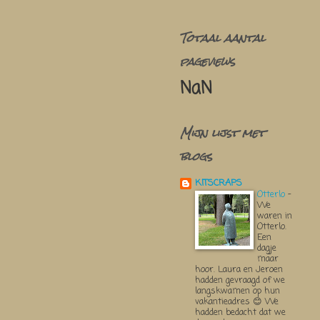
Totaal aantal
pageviews
NaN
Mijn lijst met
blogs
KITSCRAPS
Otterlo
-
We
waren in
Otterlo.
Een
dagje
maar
hoor. Laura en Jeroen
hadden gevraagd of we
langskwamen op hun
vakantieadres 😊 We
hadden bedacht dat we