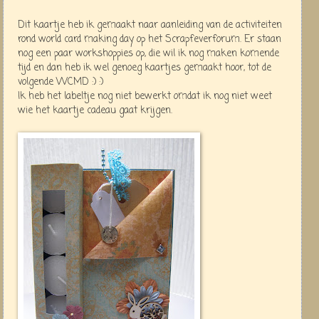
Dit kaartje heb ik gemaakt naar aanleiding van de activiteiten
rond world card making day op het Scrapfeverforum. Er staan
nog een paar workshoppies op, die wil ik nog maken komende
tijd en dan heb ik wel genoeg kaartjes gemaakt hoor, tot de
volgende WCMD :) :)
Ik heb het labeltje nog niet bewerkt omdat ik nog niet weet
wie het kaartje cadeau gaat krijgen.