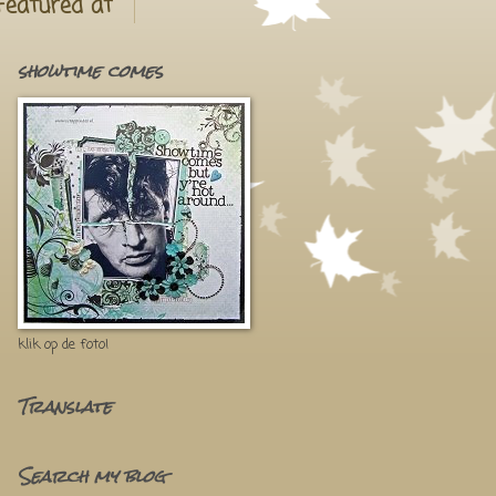
Featured at
showtime comes
klik op de foto!
Translate
Search my blog