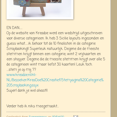
EN DAN......
Op de website van Kreadoe werd een wedstrijd uitgeschreven
voor diverse categorieen. Ik heb 3 Sicilie layouts ingezonden en
guess what......ik behoor tot de 10 finalisten in de categorie
Scrapbooking!! Superleuk natuurlijk. Degene die de meeste
stemmen krijgt binnen een categorie, wint 2 vrijkaarten en
een shopper. Degene die de meeste stemmen krijgt over alle 5
de categorieen wint maar liefst 30 kaarten! Leuk toch.
....stem je op mij ??
www.kreadoe.nl/nl-
NL/Bezoeker/KreaDoe%20Creatief/Stempagina%20Categorie%
20Scrapbooking.aspx
Super! dank je wel alvast!!
Verder heb ik niks meegemaakt...