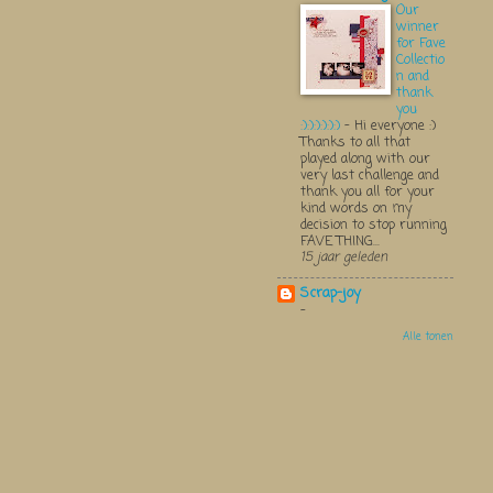
Our
winner
for Fave
Collectio
n and
thank
you
:):):):):):)
-
Hi everyone :)
Thanks to all that
played along with our
very last challenge and
thank you all for your
kind words on my
decision to stop running
FAVE THING...
15 jaar geleden
Scrap-joy
-
Alle tonen