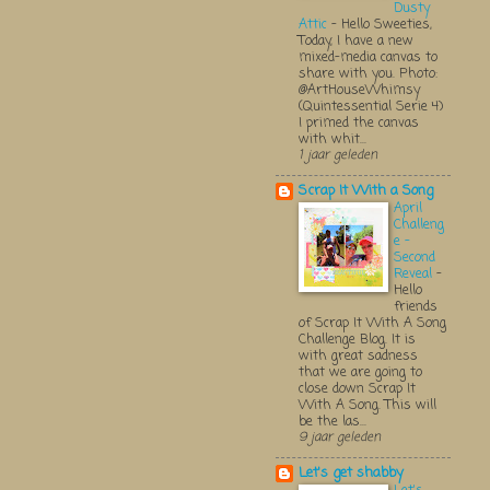
Dusty
Attic
-
Hello Sweeties,
Today, I have a new
mixed-media canvas to
share with you. Photo:
@ArtHouseWhimsy
(Quintessential Serie 4)
I primed the canvas
with whit...
1 jaar geleden
Scrap It With a Song
April
Challeng
e -
Second
Reveal
-
Hello
friends
of Scrap It With A Song
Challenge Blog. It is
with great sadness
that we are going to
close down Scrap It
With A Song. This will
be the las...
9 jaar geleden
Let's get shabby