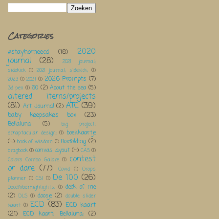
Categories
2020
#stayhomeecd
(18)
journal
(28)
2021 journal;
sidekick
(1)
2021 journal; sidekick;
(1)
2026 Prompts
(7)
2023
(1)
2024
(1)
60
(2)
About the sea
(5)
3d pen
(1)
altered items/projects
(81)
ATC
(39)
Art Journal
(2)
baby keepsakes box
(23)
Bellaluna
(5)
big project;
boekkaartje
scraptacular design;
(1)
(4)
Boxfolding
(2)
book of wisdom
(1)
canvas layout
(4)
bragbook
(1)
CAS
(1)
contest
Colors Combo Galore
(1)
or dare
(77)
Covid
(1)
Crops
De 100
(26)
planner
(1)
CSI
(1)
deck of me
DecemberHighlights;
(1)
(2)
doosje
(2)
DLS
(1)
double slider
ECD
(83)
ECD kaart
kaart
(1)
(21)
ECD kaart; Bellaluna;
(2)