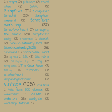
(7)
project
(2)
published
(2)
reveal
wheel
(2)
ScoWo
(5)
Scrapfever
(91)
Scrapfever
Scrapkit
(20)
Scrapfever
Scrapfever
weekeind
(3)
workshop
(37)
Scrapfever;kaart
(7)
scrapping
the music
(20)
scraptacular
design
(2)
sidekick
shadowbox
(1)
Sidekicksaturday2024
(19)
(2)
Sidekicksaturday2025
(16)
slidercard
(4)
spinnerwheel kaart
(5)
SSL
(2)
Stampéria
spread
(1)
(2)
tag
(2)
Stampin' Up
(1)
The Color Room
(7)
templates
(1)
tutorials;
(7)
Tiffany
(1)
uitschuifkaart
(3)
Verjaardagenplanner
(3)
vintage
(106)
Vita Nova
Vita Nova; ECD planner;
(2)
(1)
WCMD
(7)
wavepocket
(4)
websters
(15)
woodgrain
(2)
workshop_tutorial
(3)