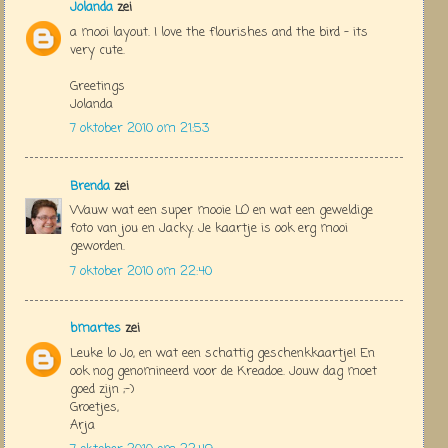
Jolanda
zei
a mooi layout. I love the flourishes and the bird - its
very cute.
Greetings
Jolanda
7 oktober 2010 om 21:53
Brenda
zei
Wauw wat een super mooie LO en wat een geweldige
foto van jou en Jacky. Je kaartje is ook erg mooi
geworden.
7 oktober 2010 om 22:40
bmartes
zei
Leuke lo Jo, en wat een schattig geschenkkaartje! En
ook nog genomineerd voor de Kreadoe. Jouw dag moet
goed zijn ;-)
Groetjes,
Arja