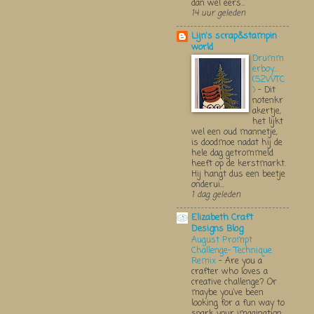
dan wel eers...
14 uur geleden
Lijn's scrap&stampin
world
Drumm
erboy....
(52WTC
)
-
Dit
notenkr
akertje,
het lijkt
wel een oud mannetje,
is doodmoe nadat hij de
hele dag getrommeld
heeft op de kerstmarkt.
Hij hangt dus een beetje
onderui...
1 dag geleden
Elizabeth Craft
Designs Blog
August Prompt
Challenge- Technique
Remix
-
Are you a
crafter who loves a
creative challenge? Or
maybe you’ve been
looking for a fun way to
spark your imagination