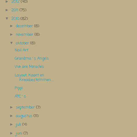
2012
(40)
►
2011
(75)
►
2010
(82)
▼
december
(6)
►
november
(6)
►
oktober
(6)
▼
Nail Art
Grandma´s Angels
We are Miracles
Layout, Kaart en
Kreadoestemmen.....
Pippi
ATC´s
september
(7)
►
augustus
(11)
►
juli
(4)
►
juni
(7)
►