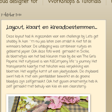
oud designer for
Workshops & Tutorials
7 oktober 2010
Layout, Kaart en Kreadoestemmen.....
Deze layout had ik ingezonden voor een challenge bij Lets get
shabby; Ik kan ´m nu pas laten zien omdat ik niet tot de
winnaars behoor. De uitdaging was combineer ruitjes en
gebloemd papier. Ook deze foto werd gemaakt in Sicilie,
de bloemetjes van het bed kleuren mooi bij die van The Girls
Paperie. Het ruitjesvel is van K&Company, life´s journey. Het
transparante kaartje met teksten was verpakking van
bloemen. Het vogeltje komt uit een plaatjesboek. De chipboard
swirl heb ik met een paintdabber bewerkt en de groene
blaadjes zijn zelfgemaakt. Ook het gipsen ornamentje heb ik
zelf gemaakt met behulp van klei en een clearstamp.