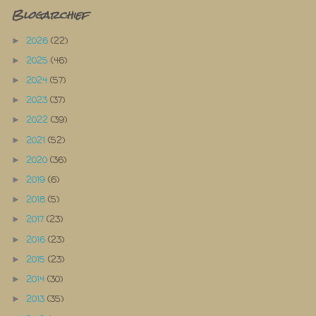
Blogarchief
2026
(22)
►
2025
(46)
►
2024
(57)
►
2023
(37)
►
2022
(39)
►
2021
(52)
►
2020
(36)
►
2019
(6)
►
2018
(5)
►
2017
(23)
►
2016
(23)
►
2015
(23)
►
2014
(30)
►
2013
(35)
►