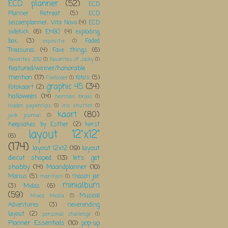
ECD planner
(52)
ECD
Planner Retreat
(5)
ECD
seizoenplanner; Vita Nova
(4)
ECD
sidekick
(6)
EHBO
(4)
exploding
box;
(3)
Faded
expositie
(1)
Treasures
(4)
Fave things
(6)
favorites 2012
(1)
favorites of Jacky
(1)
featured/winner/honorable
mention
(17)
foto's
(5)
Filefolder
(1)
graphic 45
(34)
Fotokaart
(2)
halloween
(14)
herman brood
(1)
Hidden paperclips
(1)
iris shutter
(1)
kaart
(80)
junk journal
(1)
Keepsakes by Esther
(2)
kerst
layout 12"x12"
(6)
(174)
layout 12x12
(19)
layout
diecut shaped
(13)
let's get
shabby
(14)
Maandplanner
(10)
Manus
(5)
mason jar
maritiem
(1)
minialbum
(3)
Midas
(6)
(59)
Musical
Mixed Media
(1)
Adventures
(3)
neverending
layout
(2)
personal challenge
(1)
Planner Essentials
(10)
pop-up