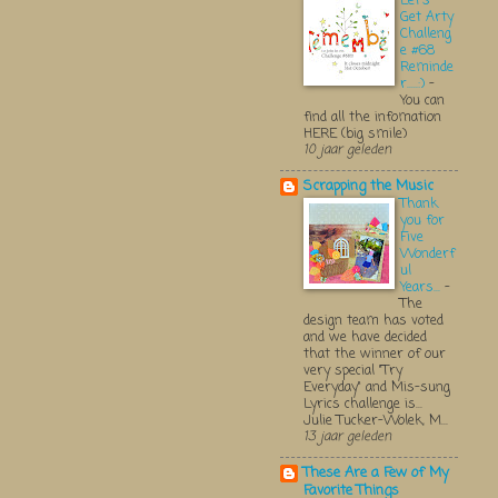
Let's
Get Arty
Challeng
e #68
Reminde
r.....:)
-
You can
find all the infomation
HERE (big smile)
10 jaar geleden
Scrapping the Music
Thank
you for
Five
Wonderf
ul
Years...
-
The
design team has voted
and we have decided
that the winner of our
very special "Try
Everyday" and Mis-sung
Lyrics challenge is...
Julie Tucker-Wolek, M...
13 jaar geleden
These Are a Few of My
Favorite Things