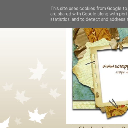
This site uses cookies from Google to d
are shared with Google along with perf
statistics, and to detect and address 