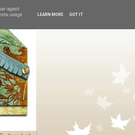
user-agent
erate usage
LEARN MORE
GOT IT