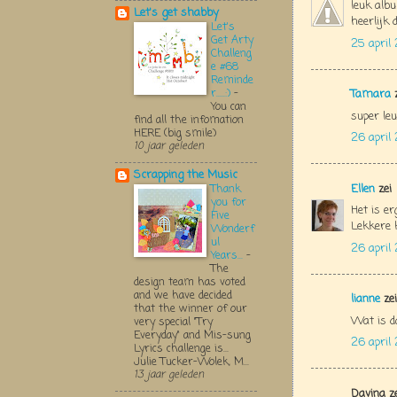
leuk alb
Let's get shabby
heerlijk 
Let's
Get Arty
25 april
Challeng
e #68
Reminde
r.....:)
-
Tamara
z
You can
super leu
find all the infomation
HERE (big smile)
26 april
10 jaar geleden
Scrapping the Music
Ellen
zei
Thank
you for
Het is e
Five
Lekkere k
Wonderf
ul
26 april
Years...
-
The
design team has voted
and we have decided
lianne
zei
that the winner of our
Wat is d
very special "Try
Everyday" and Mis-sung
26 april
Lyrics challenge is...
Julie Tucker-Wolek, M...
13 jaar geleden
Davina z