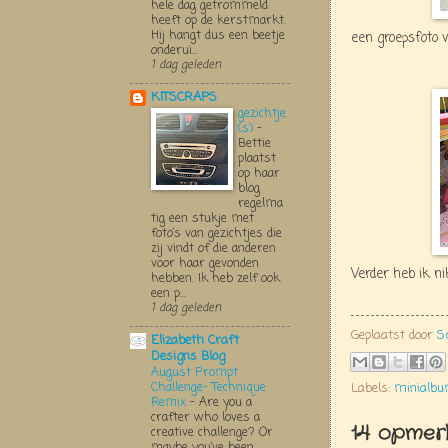
hele dag getrommeld
heeft op de kerstmarkt.
Hij hangt dus een beetje
een groepsfoto 
onderui...
1 dag geleden
KITSCRAPS
gezichtje
(s)
-
Bettie
plaatst
op haar
blog
regelma
tig een stukje met
foto’s van gezichtjes die
zij vindt of die anderen
voor haar gevonden
Verder heb ik n
hebben. Ik heb zelf ook
een p...
1 dag geleden
Geplaatst door
S
Elizabeth Craft
Designs Blog
August Prompt
Challenge- Technique
Labels:
minialb
Remix
-
Are you a
crafter who loves a
14 opmerk
creative challenge? Or
maybe you’ve been