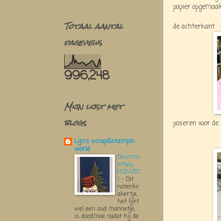
papier opgemaak
Totaal aantal
de achterkant
pageviews
996,248
Mijn lijst met
blogs
poseren voor de 
Lijn's scrap&stampin
world
Drumm
erboy....
(52WTC
)
-
Dit
notenkr
akertje,
het lijkt
wel een oud mannetje,
is doodmoe nadat hij de