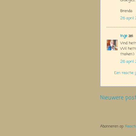
Groetjes,
Brenda
26 april
Inge
zei
Vind hem
Wil hem 
maken:)
26 april
Een reactie 
Nieuwere pos
Abonneren op:
React