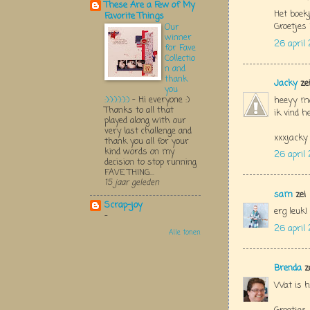
These Are a Few of My
Het boekj
Favorite Things
Groetjes
Our
winner
26 april
for Fave
Collectio
n and
thank
Jacky
ze
you
:):):):):):)
-
Hi everyone :)
heeyy m
Thanks to all that
ik vind h
played along with our
very last challenge and
xxxjacky
thank you all for your
kind words on my
26 april
decision to stop running
FAVE THING...
15 jaar geleden
sam
zei
Scrap-joy
erg leuk!
-
26 april
Alle tonen
Brenda
z
Wat is h