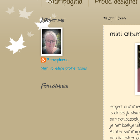
Startpagina
Proud designer
About me
25 april 2009
mini albu
Scrappiness
Mijn volledige profiel tonen
Followers
Project nummer
is eindelijk kl
harmonicaboekje
je het boekje ui
Achter sommige 
heb ik lekker ge