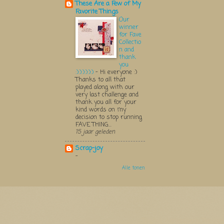
These Are a Few of My
Favorite Things
Our
winner
for Fave
Collectio
n and
thank
you
:):):):):):)
-
Hi everyone :)
Thanks to all that
played along with our
very last challenge and
thank you all for your
kind words on my
decision to stop running
FAVE THING...
15 jaar geleden
Scrap-joy
-
Alle tonen
Thema Watermerk. Thema-a