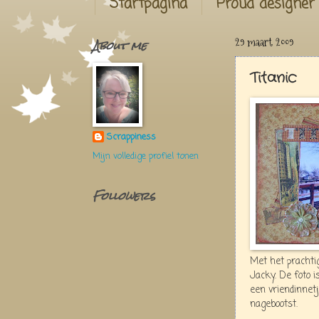
Startpagina
Proud designer
About me
29 maart 2009
Titanic
Scrappiness
Mijn volledige profiel tonen
Followers
Met het prachtig
Jacky. De foto i
een vriendinnetj
nagebootst.