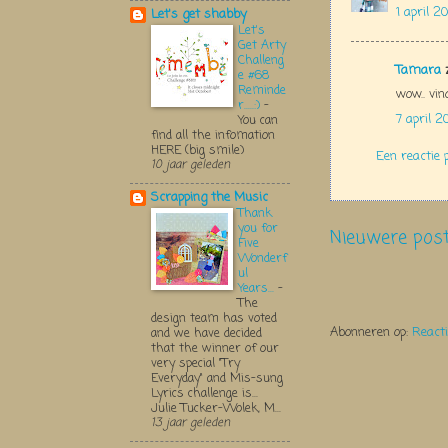
1 april 
Let's get shabby
Let's
Get Arty
Challeng
Tamara
z
e #68
Reminde
wow.. vi
r.....:)
-
7 april 
You can
find all the infomation
HERE (big smile)
Een reactie 
10 jaar geleden
Scrapping the Music
Thank
you for
Nieuwere pos
Five
Wonderf
ul
Years...
-
The
design team has voted
Abonneren op:
React
and we have decided
that the winner of our
very special "Try
Everyday" and Mis-sung
Lyrics challenge is...
Julie Tucker-Wolek, M...
13 jaar geleden