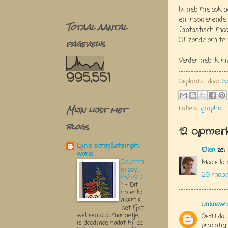
Ik heb me ook 
en inspirerende 
Totaal aantal
fantastisch moo
Of zonde om te 
pageviews
Verder heb ik n
995,551
Geplaatst door
S
Mijn lijst met
Labels:
graphic 
blogs
12 opmerk
Lijn's scrap&stampin
Ellen
zei
world
Drumm
Mooie lo 
erboy....
29 maart
(52WTC
)
-
Dit
notenkr
akertje,
Unknown
het lijkt
wel een oud mannetje,
Oef!!! dat
is doodmoe nadat hij de
prachtig 