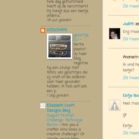
hele dag getrommeld
29 maar
heeft op de kerstmarkt.
Hij hangt dus een beetje
onderui...
18 uur geleden
Judith
ze
KITSCRAPS
Erg mooi 
gezichtje
29 maar
(s)
-
Bettie
plaatst
op haar
Anoniem 
blog
regelma
Ik vind h
tig een stukje met
lootje?
foto’s van gezichtjes die
zij vindt of die anderen
29 maar
voor haar gevonden
hebben. Ik heb zelf ook
een p...
Eefje Bo
1 dag geleden
Heel moo
Elizabeth Craft
Designs Blog
gr
August Prompt
Challenge- Technique
Remix
-
Are you a
Eefje
crafter who loves a
29 maart
creative challenge? Or
maybe you’ve been