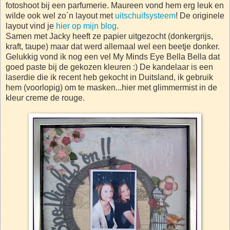
fotoshoot bij een parfumerie. Maureen vond hem erg leuk en
wilde ook wel zo´n layout met
uitschuifsysteem
! De originele
layout vind je
hier op mijn blog
.
Samen met Jacky heeft ze papier uitgezocht (donkergrijs,
kraft, taupe) maar dat werd allemaal wel een beetje donker.
Gelukkig vond ik nog een vel My Minds Eye Bella Bella dat
goed paste bij de gekozen kleuren :) De kandelaar is een
laserdie die ik recent heb gekocht in Duitsland, ik gebruik
hem (voorlopig) om te masken...hier met glimmermist in de
kleur creme de rouge.