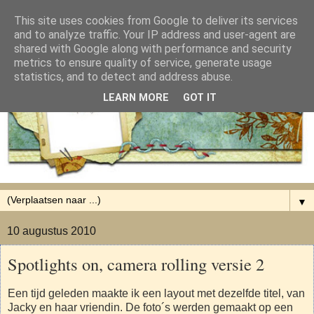
This site uses cookies from Google to deliver its services
and to analyze traffic. Your IP address and user-agent are
shared with Google along with performance and security
metrics to ensure quality of service, generate usage
statistics, and to detect and address abuse.
LEARN MORE
GOT IT
▼
10 augustus 2010
Spotlights on, camera rolling versie 2
Een tijd geleden maakte ik een layout met dezelfde titel, van
Jacky en haar vriendin. De foto´s werden gemaakt op een