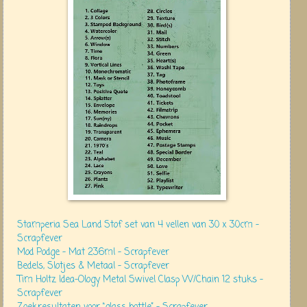
Stamperia Sea Land Stof set van 4 vellen van 30 x 30cm –
Scrapfever
Mod Podge – Mat 236ml – Scrapfever
Bedels, Slotjes & Metaal – Scrapfever
Tim Holtz Idea-Ology Metal Swivel Clasp W/Chain 12 stuks –
Scrapfever