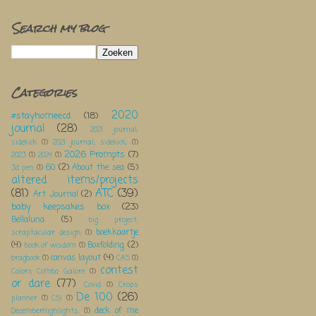
Search my blog
Categories
2020
#stayhomeecd
(18)
journal
(28)
2021 journal;
sidekick
(1)
2021 journal; sidekick;
(1)
2026 Prompts
(7)
2023
(1)
2024
(1)
60
(2)
About the sea
(5)
3d pen
(1)
altered items/projects
(81)
ATC
(39)
Art Journal
(2)
baby keepsakes box
(23)
Bellaluna
(5)
big project;
boekkaartje
scraptacular design;
(1)
(4)
Boxfolding
(2)
book of wisdom
(1)
canvas layout
(4)
bragbook
(1)
CAS
(1)
contest
Colors Combo Galore
(1)
or dare
(77)
Covid
(1)
Crops
De 100
(26)
planner
(1)
CSI
(1)
deck of me
DecemberHighlights;
(1)