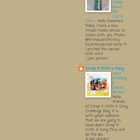
media
canva
for
Dusty
Attic
-
Hello Sweeties,
Today, I have a new
mixed-media canvas to
share with you. Photo:
@ArtHouseWhimsy
(Quintessential Serie 4)
I primed the canvas
with whit...
1 jaar geleden
Scrap It With a Song
April
Challeng
e -
Second
Reveal
-
Hello
friends
of Scrap It With A Song
Challenge Blog. It is
with great sadness
that we are going to
close down Scrap It
With A Song. This will
be the las...
9 jaar geleden