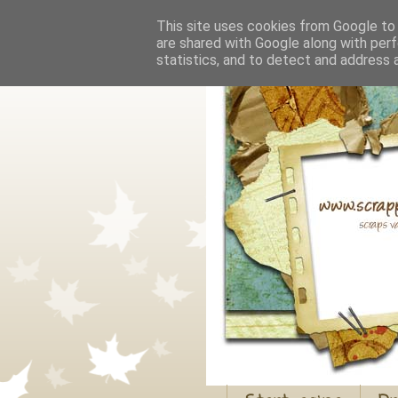
This site uses cookies from Google to d
are shared with Google along with perf
statistics, and to detect and address 