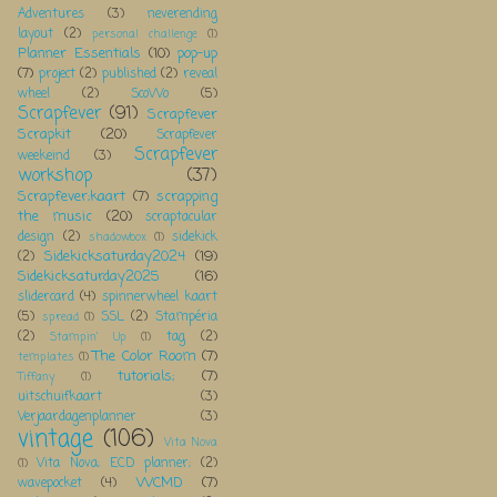
Adventures
(3)
neverending
layout
(2)
personal challenge
(1)
Planner Essentials
(10)
pop-up
(7)
project
(2)
published
(2)
reveal
wheel
(2)
ScoWo
(5)
Scrapfever
(91)
Scrapfever
Scrapkit
(20)
Scrapfever
Scrapfever
weekeind
(3)
workshop
(37)
Scrapfever;kaart
(7)
scrapping
the music
(20)
scraptacular
design
(2)
sidekick
shadowbox
(1)
Sidekicksaturday2024
(19)
(2)
Sidekicksaturday2025
(16)
slidercard
(4)
spinnerwheel kaart
(5)
SSL
(2)
Stampéria
spread
(1)
(2)
tag
(2)
Stampin' Up
(1)
The Color Room
(7)
templates
(1)
tutorials;
(7)
Tiffany
(1)
uitschuifkaart
(3)
Verjaardagenplanner
(3)
vintage
(106)
Vita Nova
Vita Nova; ECD planner;
(2)
(1)
WCMD
(7)
wavepocket
(4)