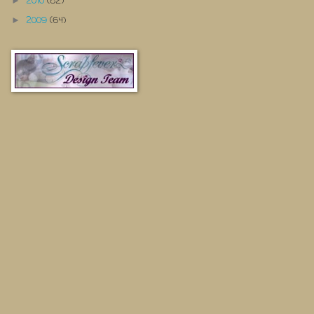
2010
(82)
►
2009
(64)
►