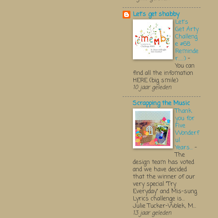
Let's get shabby
Let's
Get Arty
Challeng
e #68
Reminde
r.....:)
-
You can
find all the infomation
HERE (big smile)
10 jaar geleden
Scrapping the Music
Thank
you for
Five
Wonderf
ul
Years...
-
The
design team has voted
and we have decided
that the winner of our
very special "Try
Everyday" and Mis-sung
Lyrics challenge is...
Julie Tucker-Wolek, M...
13 jaar geleden