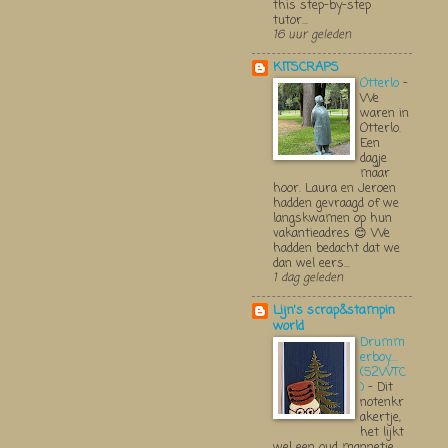
this step-by-step
tutor...
16 uur geleden
KITSCRAPS
Otterlo
-
We
waren in
Otterlo.
Een
dagje
maar
hoor. Laura en Jeroen
hadden gevraagd of we
langskwamen op hun
vakantieadres 😊 We
hadden bedacht dat we
dan wel eers...
1 dag geleden
Lijn's scrap&stampin
world
Drumm
erboy....
(52WTC
)
-
Dit
notenkr
akertje,
het lijkt
wel een oud mannetje,