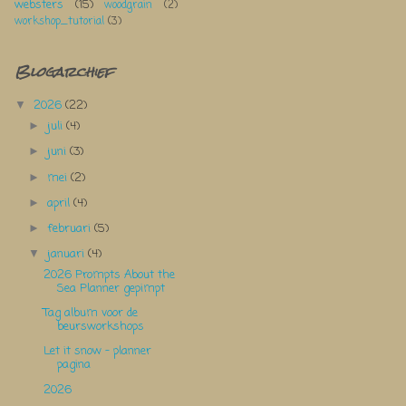
websters
(15)
woodgrain
(2)
workshop_tutorial
(3)
Blogarchief
2026
(22)
▼
juli
(4)
►
juni
(3)
►
mei
(2)
►
april
(4)
►
februari
(5)
►
januari
(4)
▼
2026 Prompts About the
Sea Planner gepimpt
Tag album voor de
beursworkshops
Let it snow - planner
pagina
2026