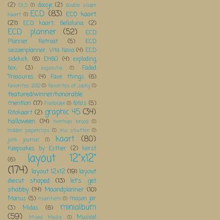
(2)
doosje
(2)
DLS
(1)
double slider
ECD
(83)
ECD kaart
kaart
(1)
(21)
ECD kaart; Bellaluna;
(2)
ECD planner
(52)
ECD
Planner Retreat
(5)
ECD
seizoenplanner; Vita Nova
(4)
ECD
sidekick
(6)
EHBO
(4)
exploding
box;
(3)
Faded
expositie
(1)
Treasures
(4)
Fave things
(6)
favorites 2012
(1)
favorites of Jacky
(1)
featured/winner/honorable
mention
(17)
foto's
(5)
Filefolder
(1)
graphic 45
(34)
Fotokaart
(2)
halloween
(14)
herman brood
(1)
Hidden paperclips
(1)
iris shutter
(1)
kaart
(80)
junk journal
(1)
Keepsakes by Esther
(2)
kerst
layout 12"x12"
(6)
(174)
layout 12x12
(19)
layout
diecut shaped
(13)
let's get
shabby
(14)
Maandplanner
(10)
Manus
(5)
mason jar
maritiem
(1)
minialbum
(3)
Midas
(6)
(59)
Musical
Mixed Media
(1)