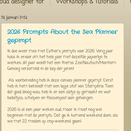
oud designer for
Workshops & Tutorials
25 januari 2026
2026 Prompts About the Sea Planner
gepimpt
Ik doe weer mee met Esther's prompts voor 2026. Vorig jaar
koos ik ervoor om het hele jaar met dezelfde papierlijn te
werken, dit jaar wordt het een thema: Zee/Nautisch/Maritiem.
Genoeg verzameld in de loop der jaren!
Als voorbereiding heb ik deze canvas planner gepimpt. Eerst
heb ik hem bekleedt met een lapje stof van Stampéria. Toen
dat goed droog was, heb ik er een slotje op gemaakt en wat
bedeltjes, schelpen en flessenpost aan gehangen.
2026 Is al een paar weken oud, maar ik moet nog wel
beginnen met de prompts. Dat ga ik komend weekend doen, als
we met 22 meiden op crop-weekend gaan!