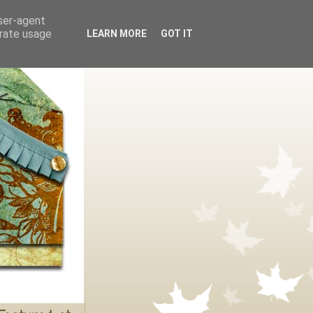
user-agent
erate usage
LEARN MORE
GOT IT