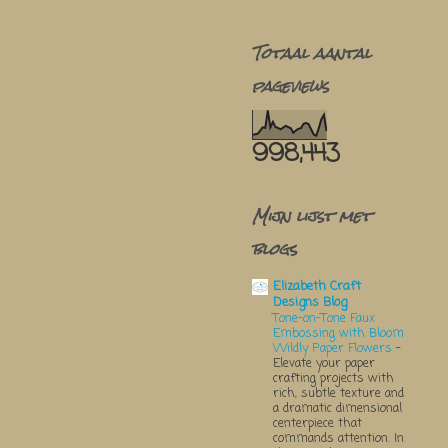
Totaal aantal
pageviews
998,443
Mijn lijst met
blogs
Elizabeth Craft
Designs Blog
Tone-on-Tone Faux
Embossing with Bloom
Wildly Paper Flowers
-
Elevate your paper
crafting projects with
rich, subtle texture and
a dramatic dimensional
centerpiece that
commands attention. In