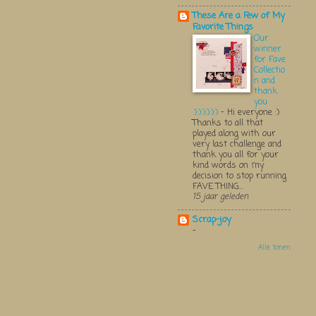
These Are a Few of My
Favorite Things
Our
winner
for Fave
Collectio
n and
thank
you
:):):):):):)
-
Hi everyone :)
Thanks to all that
played along with our
very last challenge and
thank you all for your
kind words on my
decision to stop running
FAVE THING...
15 jaar geleden
Scrap-joy
-
Alle tonen