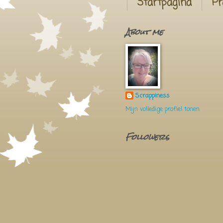
Startpagina
Pr
About me
Scrappiness
Mijn volledige profiel tonen
Followers