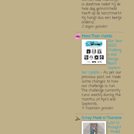
is doodmoe nadat hij de
hele dag getrommeld
heeft op de kerstmarkt.
Hij hangt dus een beetje
onderui...
2 dagen geleden
More Than Words
Our New
2025
Challeng
e and
Design
Team
Septem
ber Update
-
As per our
previous post, we made
some changes to how
our challenge is run.
The challenge currently
runs weekly during the
months of April and
Septemb...
11 maanden geleden
Scrap Made in Touraine
Lost in
thought
- Mixed