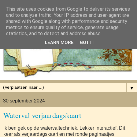
This site uses cookies from Google to deliver its services
and to analyze traffic. Your IP address and user-agent are
shared with Google along with performance and security
metrics to ensure quality of service, generate usage
statistics, and to detect and address abuse.
LEARN MORE
GOT IT
▼
30 september 2024
Waterval verjaardagskaart
Ik ben gek op de watervaltechniek. Lekker interactief. Dit
keer als verjaardagskaart en met ronde paginaatjes.