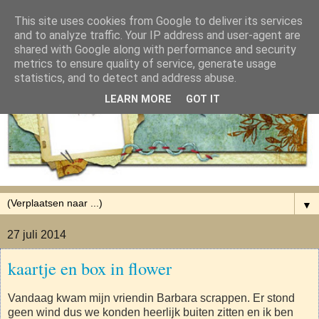
This site uses cookies from Google to deliver its services
and to analyze traffic. Your IP address and user-agent are
shared with Google along with performance and security
metrics to ensure quality of service, generate usage
statistics, and to detect and address abuse.
LEARN MORE
GOT IT
▼
27 juli 2014
kaartje en box in flower
Vandaag kwam mijn vriendin Barbara scrappen. Er stond
geen wind dus we konden heerlijk buiten zitten en ik ben