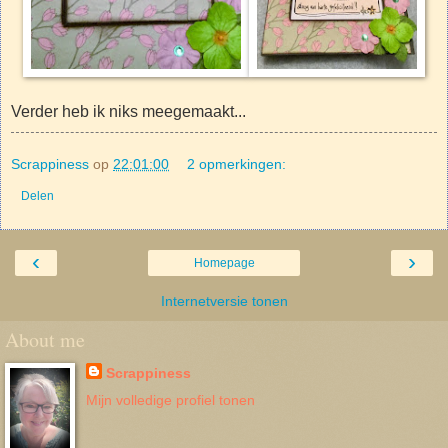
Verder heb ik niks meegemaakt...
Scrappiness
op
22:01:00
2 opmerkingen:
Delen
‹
›
Homepage
Internetversie tonen
About me
Scrappiness
Mijn volledige profiel tonen