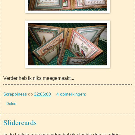
Verder heb ik niks meegemaakt...
Scrappiness
op
22:06:00
4 opmerkingen:
Delen
Slidercards
In de laatste paar maanden heb ik slechts drie kaartjes