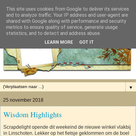
This site uses cookies from Google to deliver its services
and to analyze traffic. Your IP address and user-agent are
shared with Google along with performance and security
metrics to ensure quality of service, generate usage
statistics, and to detect and address abuse.
LEARN MORE
GOT IT
▼
25 november 2018
Wisdom Highlights
Scrapdelight opende dit weekeind de nieuwe winkel vlakbij
in Linschoten. Lekker op het fietsje geklommen om de boel