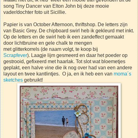
song Tiny Dancer van Elton John bij deze mooie
vader/dochter foto uit Sicillie.
Papier is van October Afternoon, thriftshop. De letters zijn
van Basic Grey. De chipboard swirl heb ik gekleurd met inkt.
Op de letters en de swirl heb ik een zandeffect gemaakt
door lichtbruine en gele chalk te mengen
met glitterkorrels (de naam volgt, te koop bij
Scrapfever
). Laagje lijm gesmeerd en daar het poeder op
gestrooid, gefixeerd met haarlak. Tot slot wat bloemetjes
geplakt, een halve vine die ik nog over had van een andere
layout en twee kantlintjes. O ja, en ik heb een van
moma´s
sketches
gebruikt!