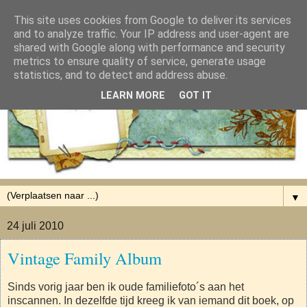
This site uses cookies from Google to deliver its services
and to analyze traffic. Your IP address and user-agent are
shared with Google along with performance and security
metrics to ensure quality of service, generate usage
statistics, and to detect and address abuse.
LEARN MORE
GOT IT
▼
24 juli 2010
Vintage Family Album
Sinds vorig jaar ben ik oude familiefoto´s aan het
inscannen. In dezelfde tijd kreeg ik van iemand dit boek, op