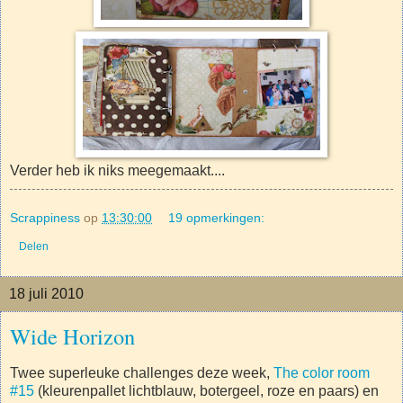
Verder heb ik niks meegemaakt....
Scrappiness
op
13:30:00
19 opmerkingen:
Delen
18 juli 2010
Wide Horizon
Twee superleuke challenges deze week,
The color room
#15
(kleurenpallet lichtblauw, botergeel, roze en paars) en