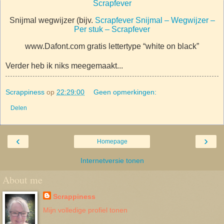
Scrapfever
Snijmal wegwijzer (bijv.
Scrapfever Snijmal – Wegwijzer –
Per stuk – Scrapfever
www.Dafont.com gratis lettertype “white on black”
Verder heb ik niks meegemaakt...
Scrappiness
op
22:29:00
Geen opmerkingen:
Delen
‹
›
Homepage
Internetversie tonen
About me
Scrappiness
Mijn volledige profiel tonen