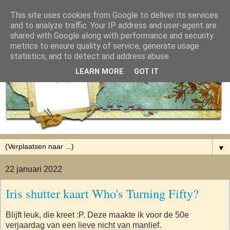
This site uses cookies from Google to deliver its services
and to analyze traffic. Your IP address and user-agent are
shared with Google along with performance and security
metrics to ensure quality of service, generate usage
statistics, and to detect and address abuse.
LEARN MORE
GOT IT
▼
22 januari 2022
Iris shutter kaart Who's Turning Fifty?
Blijft leuk, die kreet :P. Deze maakte ik voor de 50e
verjaardag van een lieve nicht van manlief.