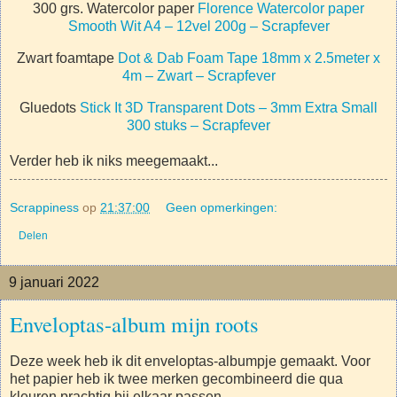
300 grs. Watercolor paper
Florence Watercolor paper
Smooth Wit A4 – 12vel 200g – Scrapfever
Zwart foamtape
Dot & Dab Foam Tape 18mm x 2.5meter x
4m – Zwart – Scrapfever
Gluedots
Stick It 3D Transparent Dots – 3mm Extra Small
300 stuks – Scrapfever
Verder heb ik niks meegemaakt...
Scrappiness
op
21:37:00
Geen opmerkingen:
Delen
9 januari 2022
Enveloptas-album mijn roots
Deze week heb ik dit enveloptas-albumpje gemaakt. Voor
het papier heb ik twee merken gecombineerd die qua
kleuren prachtig bij elkaar passen.