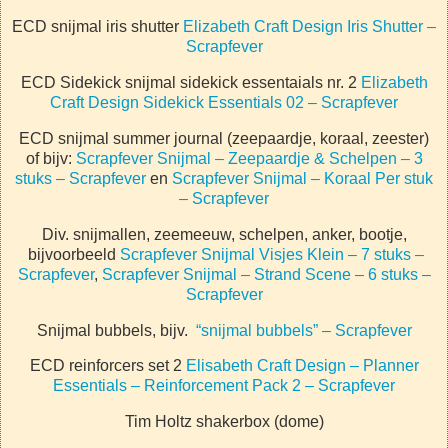
ECD snijmal iris shutter
Elizabeth Craft Design Iris Shutter –
Scrapfever
ECD Sidekick snijmal sidekick essentaials nr. 2
Elizabeth
Craft Design Sidekick Essentials 02 – Scrapfever
ECD snijmal summer journal (zeepaardje, koraal, zeester)
of bijv:
Scrapfever Snijmal – Zeepaardje & Schelpen – 3
stuks – Scrapfever
en
Scrapfever Snijmal – Koraal Per stuk
– Scrapfever
Div. snijmallen, zeemeeuw, schelpen, anker, bootje,
bijvoorbeeld
Scrapfever Snijmal Visjes Klein – 7 stuks –
Scrapfever
,
Scrapfever Snijmal – Strand Scene – 6 stuks –
Scrapfever
Snijmal bubbels, bijv.
“snijmal bubbels” – Scrapfever
ECD reinforcers set 2
Elisabeth Craft Design – Planner
Essentials – Reinforcement Pack 2 – Scrapfever
Tim Holtz shakerbox (dome)