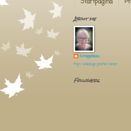
Startpagina
Pr
About me
Scrappiness
Mijn volledige profiel tonen
Followers