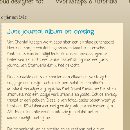
oud designer for
Workshops & Tutorials
8 februari 2026
Junk journal album en omslag
Van Chantal kregen we in december een slimline punchboard.
Hiermee kan je een dubbelgevouwen kaart met envelop
maken. Ik vind het altijd leuk om andere toepassingen te
bedenken. En zocht een leuke bestemming voor een junk
journal van Stampería dat ik had gekocht.
Dus ik naaide een paar kaarten aan elkaar en plakte op het
ruggetje een restje boekbindlinnen zodat er een album
ontstond. Vervolgens ging ik los met mixed media: verf, inkt en
stempels, nog een laagje verf, stencils en pasta.. Ook de envelop
moest er aan geloven. Deze is van totaal ander papier, want je
hebt een 12"vel daarvoor nodig en de junk journal boeken zijn
A4. Maar met alle verf en inkt zie je niet dat het er
oorspronkelijk niet bij hoor.
De binnenkant van de omslag en de rest van het album