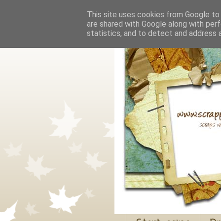
This site uses cookies from Google to d
are shared with Google along with perf
statistics, and to detect and address 