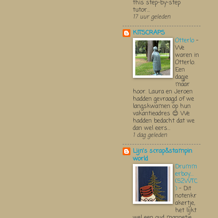
this step-by-step
tutor...
17 uur geleden
KITSCRAPS
Otterlo
-
We
waren in
Otterlo.
Een
dagje
maar
hoor. Laura en Jeroen
hadden gevraagd of we
langskwamen op hun
vakantieadres 😊 We
hadden bedacht dat we
dan wel eers...
1 dag geleden
Lijn's scrap&stampin
world
Drumm
erboy....
(52WTC
)
-
Dit
notenkr
akertje,
het lijkt
wel een oud mannetje,