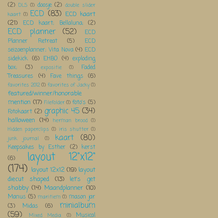
(2)
doosje
(2)
DLS
(1)
double slider
ECD
(83)
ECD kaart
kaart
(1)
(21)
ECD kaart; Bellaluna;
(2)
ECD planner
(52)
ECD
Planner Retreat
(5)
ECD
seizoenplanner; Vita Nova
(4)
ECD
sidekick
(6)
EHBO
(4)
exploding
box;
(3)
Faded
expositie
(1)
Treasures
(4)
Fave things
(6)
favorites 2012
(1)
favorites of Jacky
(1)
featured/winner/honorable
mention
(17)
foto's
(5)
Filefolder
(1)
graphic 45
(34)
Fotokaart
(2)
halloween
(14)
herman brood
(1)
Hidden paperclips
(1)
iris shutter
(1)
kaart
(80)
junk journal
(1)
Keepsakes by Esther
(2)
kerst
layout 12"x12"
(6)
(174)
layout 12x12
(19)
layout
diecut shaped
(13)
let's get
shabby
(14)
Maandplanner
(10)
Manus
(5)
mason jar
maritiem
(1)
minialbum
(3)
Midas
(6)
(59)
Musical
Mixed Media
(1)