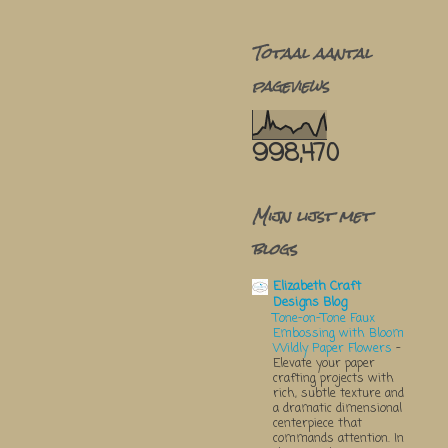
Totaal aantal
pageviews
998,470
Mijn lijst met
blogs
Elizabeth Craft
Designs Blog
Tone-on-Tone Faux
Embossing with Bloom
Wildly Paper Flowers
-
Elevate your paper
crafting projects with
rich, subtle texture and
a dramatic dimensional
centerpiece that
commands attention. In