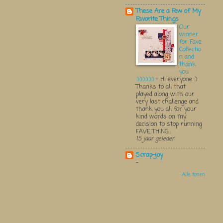
These Are a Few of My
Favorite Things
Our
winner
for Fave
Collectio
n and
thank
you
:):):):):):)
-
Hi everyone :)
Thanks to all that
played along with our
very last challenge and
thank you all for your
kind words on my
decision to stop running
FAVE THING...
15 jaar geleden
Scrap-joy
-
Alle tonen