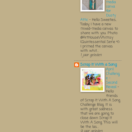
media
canva
for
Dusty
Attic
-
Hello Sweeties,
Today, I have a new
mixed-media canvas to
share with you. Photo:
@ArtHouseWhimsy
(Quintessential Serie 4)
I primed the canvas
with whit...
1 jaar geleden
Scrap It With a Song
April
Challeng
e -
Second
Reveal
-
Hello
friends
of Scrap It With A Song
Challenge Blog. It is
with great sadness
that we are going to
close down Scrap It
With A Song. This will
be the las...
9 jaar geleden