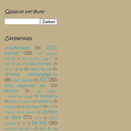
Search my blog
Categories
2020
#stayhomeecd
(18)
journal
(28)
2021 journal;
sidekick
(1)
2021 journal; sidekick;
(1)
2026 Prompts
(7)
2023
(1)
2024
(1)
60
(2)
About the sea
(5)
3d pen
(1)
altered items/projects
(81)
ATC
(39)
Art Journal
(2)
baby keepsakes box
(23)
Bellaluna
(5)
big project;
boekkaartje
scraptacular design;
(1)
(4)
Boxfolding
(2)
book of wisdom
(1)
canvas layout
(4)
bragbook
(1)
CAS
(1)
contest
Colors Combo Galore
(1)
or dare
(77)
Covid
(1)
Crops
De 100
(26)
planner
(1)
CSI
(1)
deck of me
DecemberHighlights;
(1)