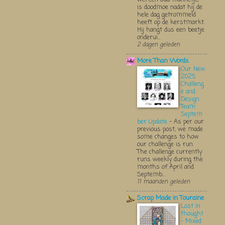
is doodmoe nadat hij de
hele dag getrommeld
heeft op de kerstmarkt.
Hij hangt dus een beetje
onderui...
2 dagen geleden
More Than Words
Our New
2025
Challeng
e and
Design
Team
Septem
ber Update
-
As per our
previous post, we made
some changes to how
our challenge is run.
The challenge currently
runs weekly during the
months of April and
Septemb...
11 maanden geleden
Scrap Made in Touraine
Lost in
thought
- Mixed