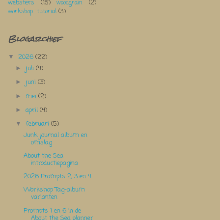
websters
(15)
woodgrain
(2)
workshop_tutorial
(3)
Blogarchief
2026
(22)
▼
juli
(4)
►
juni
(3)
►
mei
(2)
►
april
(4)
►
februari
(5)
▼
Junk journal album en
omslag
About the Sea
introductiepagina
2026 Prompts 2, 3 en 4
Workshop Tag-album
varianten
Prompts 1 en 6 in de
About the Sea planner