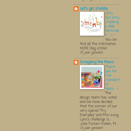
Let's get shabby
Let's
Get Arty
Challeng
e #68
Reminde
r.....:)
-
You can
find all the infomation
HERE (big smile)
10 jaar geleden
Scrapping the Music
Thank
you for
Five
Wonderf
ul
Years...
-
The
design team has voted
and we have decided
that the winner of our
very special "Try
Everyday" and Mis-sung
Lyrics challenge is...
Julie Tucker-Wolek, M...
13 jaar geleden