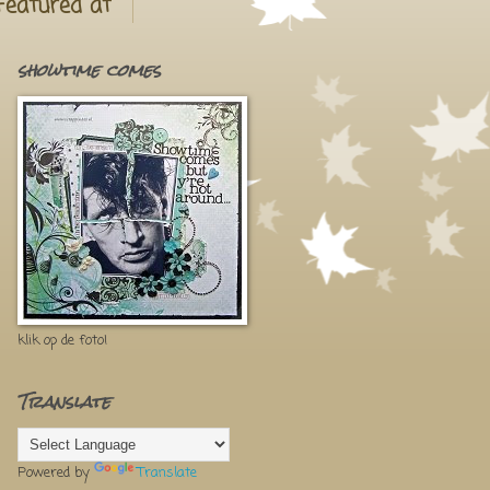
Featured at
showtime comes
klik op de foto!
Translate
Powered by
Translate