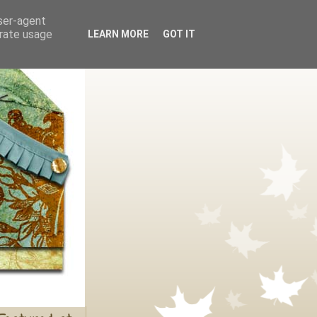
user-agent
erate usage
LEARN MORE
GOT IT