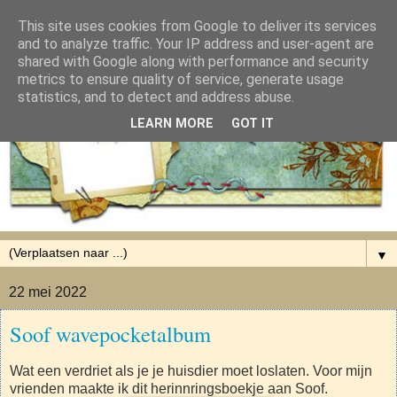
This site uses cookies from Google to deliver its services
and to analyze traffic. Your IP address and user-agent are
shared with Google along with performance and security
metrics to ensure quality of service, generate usage
statistics, and to detect and address abuse.
LEARN MORE
GOT IT
▼
22 mei 2022
Soof wavepocketalbum
Wat een verdriet als je je huisdier moet loslaten. Voor mijn
vrienden maakte ik dit herinnringsboekje aan Soof.