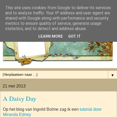
This site uses cookies from Google to deliver its services
and to analyze traffic. Your IP address and user-agent are
shared with Google along with performance and security
metrics to ensure quality of service, generate usage
statistics, and to detect and address abuse.
LEARN MORE
GOT IT
▼
21 mei 2013
A Daisy Day
Op het blog van Ingvild Bolme zag ik een
tutorial door
Miranda Edney