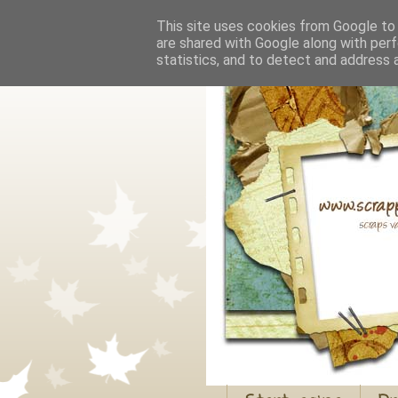
This site uses cookies from Google to d
are shared with Google along with perf
statistics, and to detect and address 