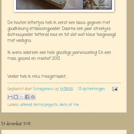
De houten lettertjes heb ik eerst een basis gegeven met
goudkleurig embossingpoeder. Daarna een paar streekjes
distresspoeder tattered rose en tot slot wat kleur toegevoegd
met verdigris.
Ik wens iedereen een hele gezellige jaarwisseling! En een
mooi, gezond en creatief 2013.
Verder heb ik niks meegemaakt...
Geplaatst door
Scrappiness
op
14:38:00
13 opmerkingen:
Labels:
altered items/projects
,
deck of me
27 december 2012