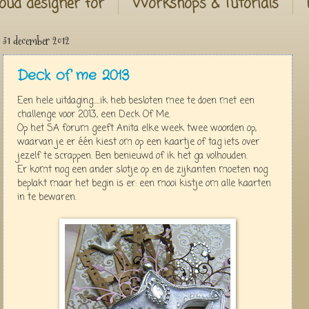
oud designer for
Workshops & Tutorials
31 december 2012
Deck of me 2013
Een hele uitdaging.....ik heb besloten mee te doen met een
challenge voor 2013, een Deck Of Me.
Op het SA forum geeft Anita elke week twee woorden op,
waarvan je er één kiest om op een kaartje of tag iets over
jezelf te scrappen. Ben benieuwd of ik het ga volhouden.
Er komt nog een ander slotje op en de zijkanten moeten nog
beplakt maar het begin is er: een mooi kistje om alle kaarten
in te bewaren.