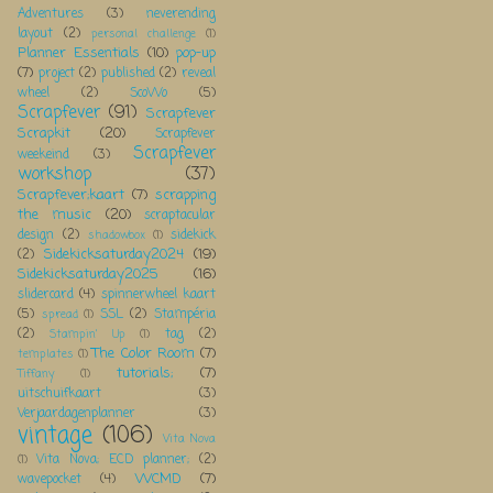
Adventures
(3)
neverending
layout
(2)
personal challenge
(1)
Planner Essentials
(10)
pop-up
(7)
project
(2)
published
(2)
reveal
wheel
(2)
ScoWo
(5)
Scrapfever
(91)
Scrapfever
Scrapkit
(20)
Scrapfever
Scrapfever
weekeind
(3)
workshop
(37)
Scrapfever;kaart
(7)
scrapping
the music
(20)
scraptacular
design
(2)
sidekick
shadowbox
(1)
Sidekicksaturday2024
(19)
(2)
Sidekicksaturday2025
(16)
slidercard
(4)
spinnerwheel kaart
(5)
SSL
(2)
Stampéria
spread
(1)
(2)
tag
(2)
Stampin' Up
(1)
The Color Room
(7)
templates
(1)
tutorials;
(7)
Tiffany
(1)
uitschuifkaart
(3)
Verjaardagenplanner
(3)
vintage
(106)
Vita Nova
Vita Nova; ECD planner;
(2)
(1)
WCMD
(7)
wavepocket
(4)