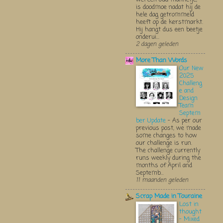
is doodmoe nadat hij de
hele dag getrommeld
heeft op de kerstmarkt.
Hij hangt dus een beetje
onderui...
2 dagen geleden
More Than Words
Our New
2025
Challeng
e and
Design
Team
Septem
ber Update
-
As per our
previous post, we made
some changes to how
our challenge is run.
The challenge currently
runs weekly during the
months of April and
Septemb...
11 maanden geleden
Scrap Made in Touraine
Lost in
thought
- Mixed