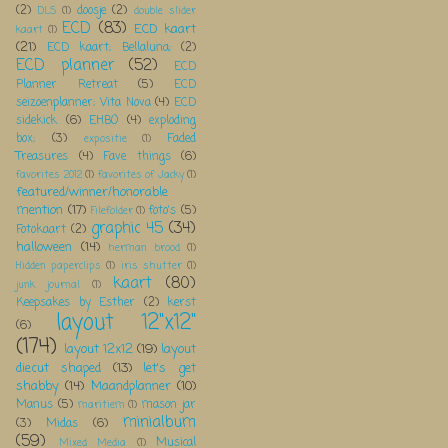
(2)
doosje
(2)
DLS
(1)
double slider
ECD
(83)
ECD kaart
kaart
(1)
(21)
ECD kaart; Bellaluna;
(2)
ECD planner
(52)
ECD
Planner Retreat
(5)
ECD
seizoenplanner; Vita Nova
(4)
ECD
sidekick
(6)
EHBO
(4)
exploding
box;
(3)
Faded
expositie
(1)
Treasures
(4)
Fave things
(6)
favorites 2012
(1)
favorites of Jacky
(1)
featured/winner/honorable
mention
(17)
foto's
(5)
Filefolder
(1)
graphic 45
(34)
Fotokaart
(2)
halloween
(14)
herman brood
(1)
Hidden paperclips
(1)
iris shutter
(1)
kaart
(80)
junk journal
(1)
Keepsakes by Esther
(2)
kerst
layout 12"x12"
(6)
(174)
layout 12x12
(19)
layout
diecut shaped
(13)
let's get
shabby
(14)
Maandplanner
(10)
Manus
(5)
mason jar
maritiem
(1)
minialbum
(3)
Midas
(6)
(59)
Musical
Mixed Media
(1)