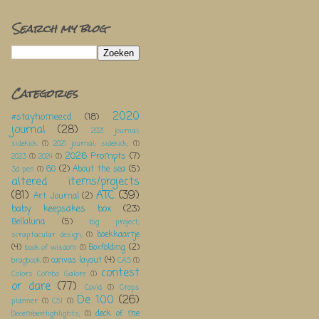
Search my blog
Categories
2020
#stayhomeecd
(18)
journal
(28)
2021 journal;
sidekick
(1)
2021 journal; sidekick;
(1)
2026 Prompts
(7)
2023
(1)
2024
(1)
60
(2)
About the sea
(5)
3d pen
(1)
altered items/projects
(81)
ATC
(39)
Art Journal
(2)
baby keepsakes box
(23)
Bellaluna
(5)
big project;
boekkaartje
scraptacular design;
(1)
(4)
Boxfolding
(2)
book of wisdom
(1)
canvas layout
(4)
bragbook
(1)
CAS
(1)
contest
Colors Combo Galore
(1)
or dare
(77)
Covid
(1)
Crops
De 100
(26)
planner
(1)
CSI
(1)
deck of me
DecemberHighlights;
(1)