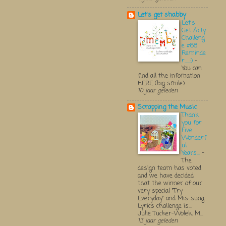
Let's get shabby
Let's
Get Arty
Challeng
e #68
Reminde
r.....:)
-
You can
find all the infomation
HERE (big smile)
10 jaar geleden
Scrapping the Music
Thank
you for
Five
Wonderf
ul
Years...
-
The
design team has voted
and we have decided
that the winner of our
very special "Try
Everyday" and Mis-sung
Lyrics challenge is...
Julie Tucker-Wolek, M...
13 jaar geleden