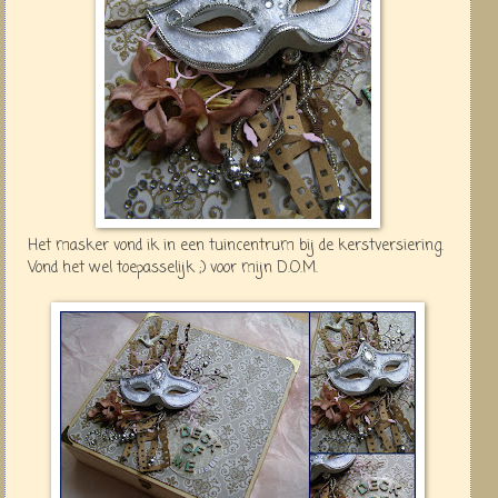
Het masker vond ik in een tuincentrum bij de kerstversiering.
Vond het wel toepasselijk ;) voor mijn D.O.M.