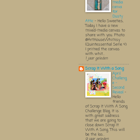
media
canva
for
Dusty
Attic
-
Hello Sweeties,
Today, I have a new
mixed-media canvas to
share with you. Photo:
@ArtHouseWhimsy
(Quintessential Serie 4)
I primed the canvas
with whit...
1 jaar geleden
Scrap It With a Song
April
Challeng
e -
Second
Reveal
-
Hello
friends
of Scrap It With A Song
Challenge Blog. It is
with great sadness
that we are going to
close down Scrap It
With A Song. This will
be the las...
9 jaar geleden