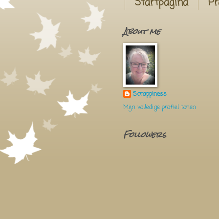
Startpagina
Pr
About me
Scrappiness
Mijn volledige profiel tonen
Followers