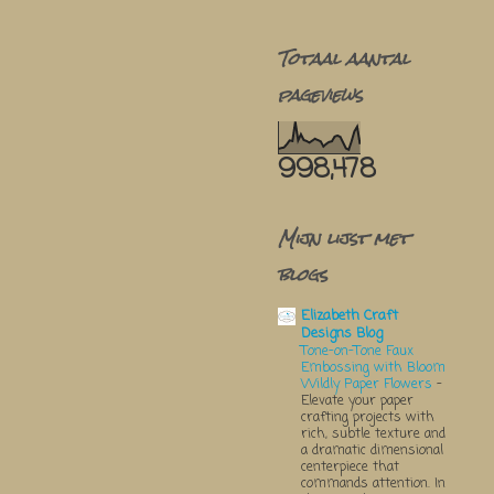
Totaal aantal
pageviews
998,478
Mijn lijst met
blogs
Elizabeth Craft
Designs Blog
Tone-on-Tone Faux
Embossing with Bloom
Wildly Paper Flowers
-
Elevate your paper
crafting projects with
rich, subtle texture and
a dramatic dimensional
centerpiece that
commands attention. In