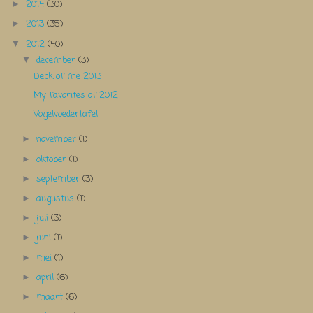
2014
(30)
►
2013
(35)
►
2012
(40)
▼
december
(3)
▼
Deck of me 2013
My favorites of 2012
Vogelvoedertafel
november
(1)
►
oktober
(1)
►
september
(3)
►
augustus
(1)
►
juli
(3)
►
juni
(1)
►
mei
(1)
►
april
(6)
►
maart
(6)
►