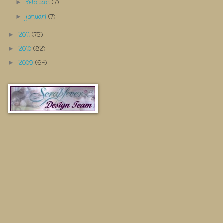
februari
(7)
►
januari
(7)
►
2011
(75)
►
2010
(82)
►
2009
(64)
►