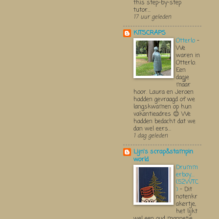
this step-by-step
tutor...
17 uur geleden
KITSCRAPS
Otterlo
-
We
waren in
Otterlo.
Een
dagje
maar
hoor. Laura en Jeroen
hadden gevraagd of we
langskwamen op hun
vakantieadres 😊 We
hadden bedacht dat we
dan wel eers...
1 dag geleden
Lijn's scrap&stampin
world
Drumm
erboy....
(52WTC
)
-
Dit
notenkr
akertje,
het lijkt
wel een oud mannetje,