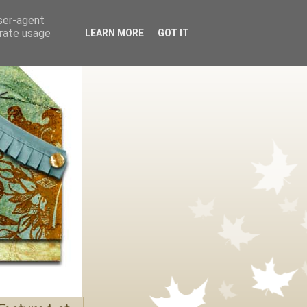
user-agent
erate usage
LEARN MORE
GOT IT