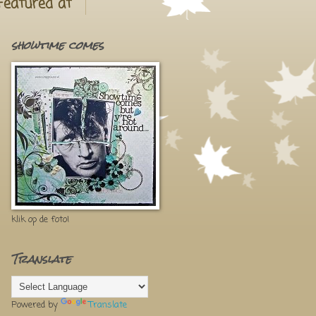
Featured at
showtime comes
klik op de foto!
Translate
Powered by
Translate