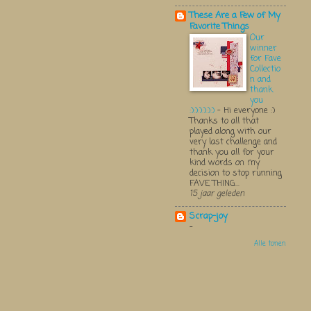
These Are a Few of My
Favorite Things
Our
winner
for Fave
Collectio
n and
thank
you
:):):):):):)
-
Hi everyone :)
Thanks to all that
played along with our
very last challenge and
thank you all for your
kind words on my
decision to stop running
FAVE THING...
15 jaar geleden
Scrap-joy
-
Alle tonen