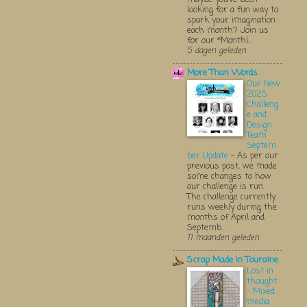
looking for a fun way to
spark your imagination
each month? Join us
for our *Monthl...
5 dagen geleden
More Than Words
Our New
2025
Challeng
e and
Design
Team
Septem
ber Update
-
As per our
previous post, we made
some changes to how
our challenge is run.
The challenge currently
runs weekly during the
months of April and
Septemb...
11 maanden geleden
Scrap Made in Touraine
Lost in
thought
- Mixed
media