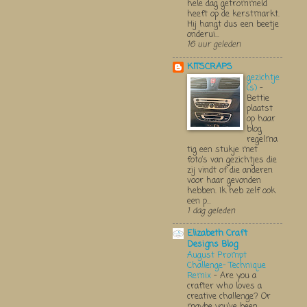
hele dag getrommeld
heeft op de kerstmarkt.
Hij hangt dus een beetje
onderui...
16 uur geleden
KITSCRAPS
gezichtje
(s)
-
Bettie
plaatst
op haar
blog
regelma
tig een stukje met
foto’s van gezichtjes die
zij vindt of die anderen
voor haar gevonden
hebben. Ik heb zelf ook
een p...
1 dag geleden
Elizabeth Craft
Designs Blog
August Prompt
Challenge- Technique
Remix
-
Are you a
crafter who loves a
creative challenge? Or
maybe you’ve been