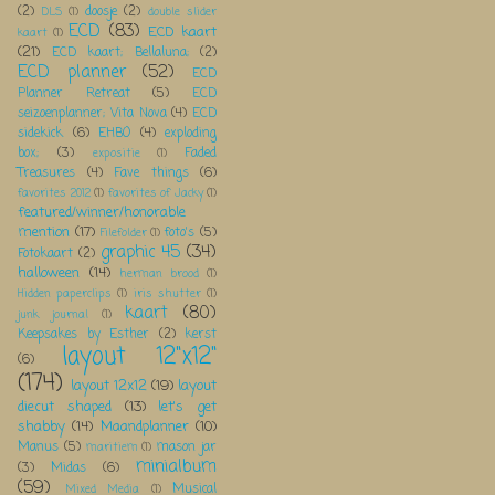
(2)
doosje
(2)
DLS
(1)
double slider
ECD
(83)
ECD kaart
kaart
(1)
(21)
ECD kaart; Bellaluna;
(2)
ECD planner
(52)
ECD
Planner Retreat
(5)
ECD
seizoenplanner; Vita Nova
(4)
ECD
sidekick
(6)
EHBO
(4)
exploding
box;
(3)
Faded
expositie
(1)
Treasures
(4)
Fave things
(6)
favorites 2012
(1)
favorites of Jacky
(1)
featured/winner/honorable
mention
(17)
foto's
(5)
Filefolder
(1)
graphic 45
(34)
Fotokaart
(2)
halloween
(14)
herman brood
(1)
Hidden paperclips
(1)
iris shutter
(1)
kaart
(80)
junk journal
(1)
Keepsakes by Esther
(2)
kerst
layout 12"x12"
(6)
(174)
layout 12x12
(19)
layout
diecut shaped
(13)
let's get
shabby
(14)
Maandplanner
(10)
Manus
(5)
mason jar
maritiem
(1)
minialbum
(3)
Midas
(6)
(59)
Musical
Mixed Media
(1)