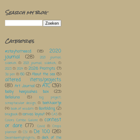
Search my blog
Categories
2020
#stayhomeecd
(18)
journal
(28)
2021 journal;
sidekick
(1)
2021 journal; sidekick;
(1)
2026 Prompts
(7)
2023
(1)
2024
(1)
60
(2)
About the sea
(5)
3d pen
(1)
altered items/projects
(81)
ATC
(39)
Art Journal
(2)
baby keepsakes box
(23)
Bellaluna
(5)
big project;
boekkaartje
scraptacular design;
(1)
(4)
Boxfolding
(2)
book of wisdom
(1)
canvas layout
(4)
bragbook
(1)
CAS
(1)
contest
Colors Combo Galore
(1)
or dare
(77)
Covid
(1)
Crops
De 100
(26)
planner
(1)
CSI
(1)
deck of me
DecemberHighlights;
(1)