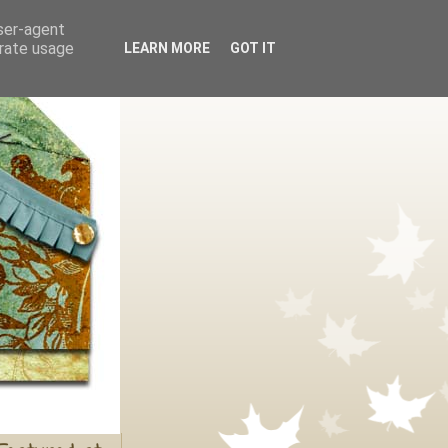
user-agent
erate usage
LEARN MORE
GOT IT