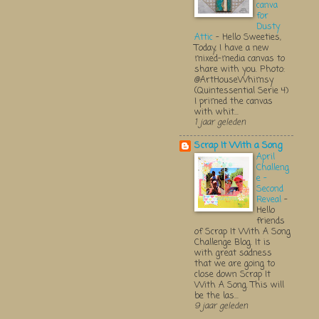
canva
for
Dusty
Attic
-
Hello Sweeties,
Today, I have a new
mixed-media canvas to
share with you. Photo:
@ArtHouseWhimsy
(Quintessential Serie 4)
I primed the canvas
with whit...
1 jaar geleden
Scrap It With a Song
April
Challeng
e -
Second
Reveal
-
Hello
friends
of Scrap It With A Song
Challenge Blog. It is
with great sadness
that we are going to
close down Scrap It
With A Song. This will
be the las...
9 jaar geleden