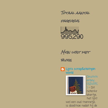
Totaal aantal
pageviews
995,290
Mijn lijst met
blogs
Lijn's scrap&stampin
world
Drumm
erboy....
(52WTC
)
-
Dit
notenkr
akertje,
het lijkt
wel een oud mannetje,
is doodmoe nadat hij de