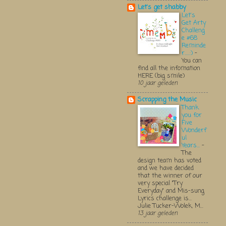
Let's get shabby
Let's
Get Arty
Challeng
e #68
Reminde
r.....:)
-
You can
find all the infomation
HERE (big smile)
10 jaar geleden
Scrapping the Music
Thank
you for
Five
Wonderf
ul
Years...
-
The
design team has voted
and we have decided
that the winner of our
very special "Try
Everyday" and Mis-sung
Lyrics challenge is...
Julie Tucker-Wolek, M...
13 jaar geleden