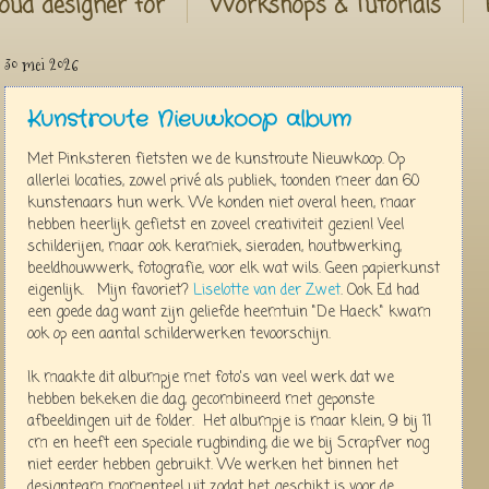
oud designer for
Workshops & Tutorials
30 mei 2026
Kunstroute Nieuwkoop album
Met Pinksteren fietsten we de kunstroute Nieuwkoop. Op
allerlei locaties, zowel privé als publiek, toonden meer dan 60
kunstenaars hun werk. We konden niet overal heen, maar
hebben heerlijk gefietst en zoveel creativiteit gezien! Veel
schilderijen, maar ook keramiek, sieraden, houtbwerking,
beeldhouwwerk, fotografie, voor elk wat wils. Geen papierkunst
eigenlijk. Mijn favoriet?
Liselotte van der Zwet
. Ook Ed had
een goede dag want zijn geliefde heemtuin "De Haeck" kwam
ook op een aantal schilderwerken tevoorschijn.
Ik maakte dit albumpje met foto's van veel werk dat we
hebben bekeken die dag, gecombineerd met geponste
afbeeldingen uit de folder. Het albumpje is maar klein, 9 bij 11
cm en heeft een speciale rugbinding, die we bij Scrapfver nog
niet eerder hebben gebruikt. We werken het binnen het
designteam momenteel uit zodat het geschikt is voor de