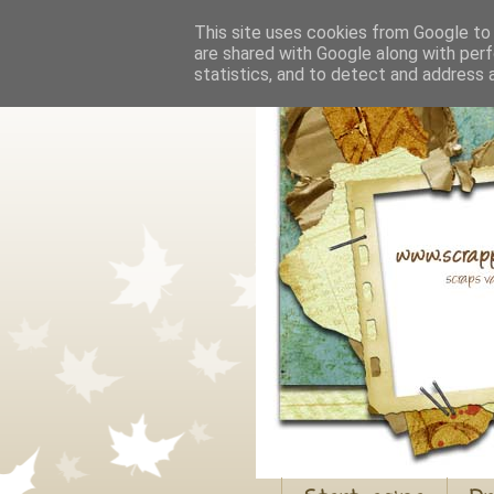
This site uses cookies from Google to d
are shared with Google along with perf
statistics, and to detect and address 