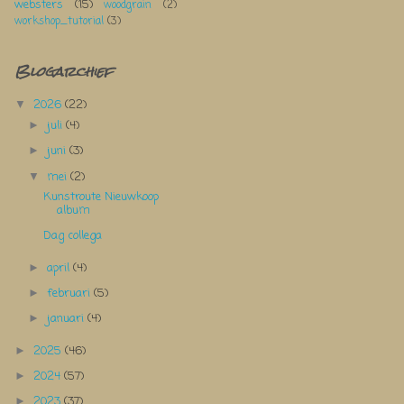
websters
(15)
woodgrain
(2)
workshop_tutorial
(3)
Blogarchief
2026
(22)
▼
juli
(4)
►
juni
(3)
►
mei
(2)
▼
Kunstroute Nieuwkoop
album
Dag collega
april
(4)
►
februari
(5)
►
januari
(4)
►
2025
(46)
►
2024
(57)
►
2023
(37)
►