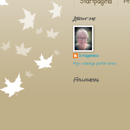
Startpagina
Pr
About me
Scrappiness
Mijn volledige profiel tonen
Followers