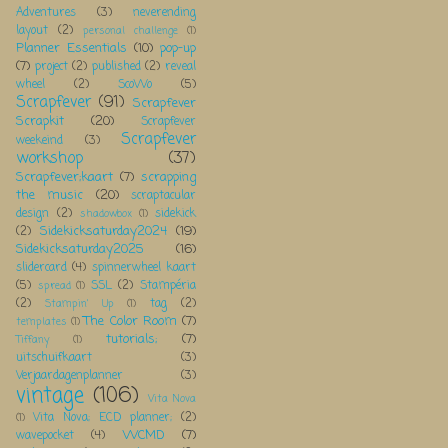
Adventures
(3)
neverending
layout
(2)
personal challenge
(1)
Planner Essentials
(10)
pop-up
(7)
project
(2)
published
(2)
reveal
wheel
(2)
ScoWo
(5)
Scrapfever
(91)
Scrapfever
Scrapkit
(20)
Scrapfever
Scrapfever
weekeind
(3)
workshop
(37)
Scrapfever;kaart
(7)
scrapping
the music
(20)
scraptacular
design
(2)
sidekick
shadowbox
(1)
Sidekicksaturday2024
(19)
(2)
Sidekicksaturday2025
(16)
slidercard
(4)
spinnerwheel kaart
(5)
SSL
(2)
Stampéria
spread
(1)
(2)
tag
(2)
Stampin' Up
(1)
The Color Room
(7)
templates
(1)
tutorials;
(7)
Tiffany
(1)
uitschuifkaart
(3)
Verjaardagenplanner
(3)
vintage
(106)
Vita Nova
Vita Nova; ECD planner;
(2)
(1)
WCMD
(7)
wavepocket
(4)