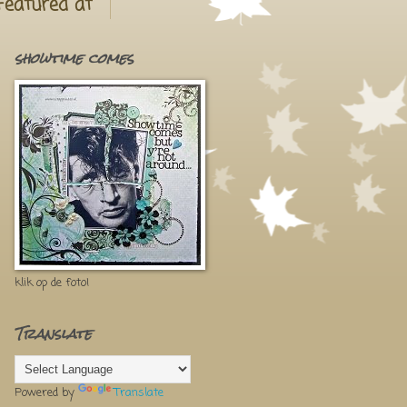
Featured at
showtime comes
klik op de foto!
Translate
Powered by
Translate