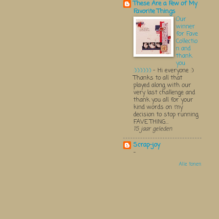
These Are a Few of My
Favorite Things
Our
winner
for Fave
Collectio
n and
thank
you
:):):):):):)
-
Hi everyone :)
Thanks to all that
played along with our
very last challenge and
thank you all for your
kind words on my
decision to stop running
FAVE THING...
15 jaar geleden
Scrap-joy
-
Alle tonen