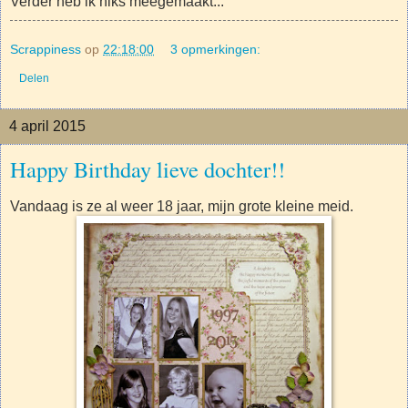
Verder heb ik niks meegemaakt...
Scrappiness
op
22:18:00
3 opmerkingen:
Delen
4 april 2015
Happy Birthday lieve dochter!!
Vandaag is ze al weer 18 jaar, mijn grote kleine meid.