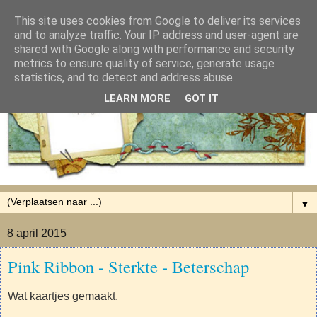
This site uses cookies from Google to deliver its services
and to analyze traffic. Your IP address and user-agent are
shared with Google along with performance and security
metrics to ensure quality of service, generate usage
statistics, and to detect and address abuse.
LEARN MORE
GOT IT
▼
8 april 2015
Pink Ribbon - Sterkte - Beterschap
Wat kaartjes gemaakt.