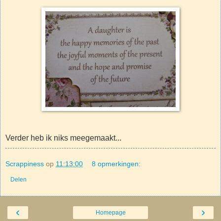
Verder heb ik niks meegemaakt...
Scrappiness
op
11:13:00
8 opmerkingen:
Delen
‹
›
Homepage