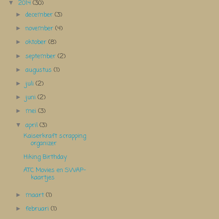
2014
(30)
▼
december
(3)
►
november
(4)
►
oktober
(8)
►
september
(2)
►
augustus
(1)
►
juli
(2)
►
juni
(2)
►
mei
(3)
►
april
(3)
▼
Kaiserkraft scrapping
organizer
Hiking Birthday
ATC Movies en SWAP-
kaartjes
maart
(1)
►
februari
(1)
►