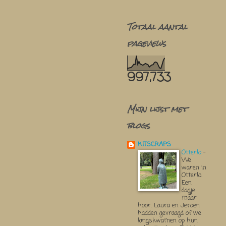
Totaal aantal
pageviews
997,733
Mijn lijst met
blogs
KITSCRAPS
Otterlo
-
We
waren in
Otterlo.
Een
dagje
maar
hoor. Laura en Jeroen
hadden gevraagd of we
langskwamen op hun