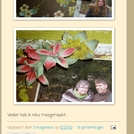
Verder heb ik niks meegemaakt...
Geplaatst door
Scrappiness
op
12:21:00
9 opmerkingen: