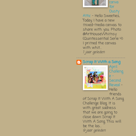
canva
for
Dusty
Attic
-
Hello Sweeties,
Today, I have a new
mixed-media canvas to
share with you. Photo:
@ArtHouseWhimsy
(Quintessential Serie 4)
I primed the canvas
with whit...
1 jaar geleden
Scrap It With a Song
April
Challeng
e -
Second
Reveal
-
Hello
friends
of Scrap It With A Song
Challenge Blog. It is
with great sadness
that we are going to
close down Scrap It
With A Song. This will
be the las...
9 jaar geleden