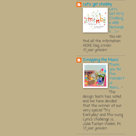
Let's get shabby
Let's
Get Arty
Challeng
e #68
Reminde
r.....:)
-
You can
find all the infomation
HERE (big smile)
10 jaar geleden
Scrapping the Music
Thank
you for
Five
Wonderf
ul
Years...
-
The
design team has voted
and we have decided
that the winner of our
very special "Try
Everyday" and Mis-sung
Lyrics challenge is...
Julie Tucker-Wolek, M...
13 jaar geleden