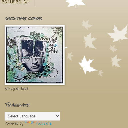
Featured at
showtime comes
klik op de foto!
Translate
Powered by
Translate