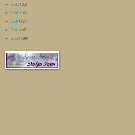
2013
(35)
►
2012
(40)
►
2011
(75)
►
2010
(82)
►
2009
(64)
►