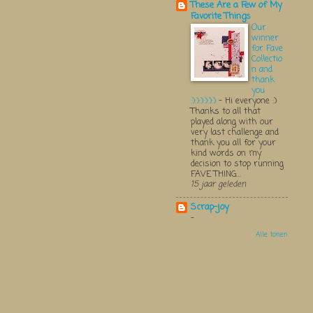
These Are a Few of My
Favorite Things
Our
winner
for Fave
Collectio
n and
thank
you
:):):):):):)
-
Hi everyone :)
Thanks to all that
played along with our
very last challenge and
thank you all for your
kind words on my
decision to stop running
FAVE THING...
15 jaar geleden
Scrap-joy
-
Alle tonen