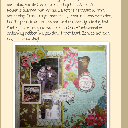
aanleiding van de Secret Scraplift op het SA forum.
Papier is allemaal van Prima. De foto is gemaakt op mijn
verjaardag. Omdat mijn moeder nog maar net was overleden,
had ik geen zin om er iets aan te doen. We zijn die dag lekker
met zijn drietjes gaan wandelen in Oud Amelisweerd en
onderweg hebben we gepicknikt met taart. Zo was het toch
nog een leuke dag!