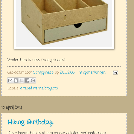
Verder heb ik niks meegemaakt...
Geplaatst door
Scrappiness
op
20:52:00
9 opmerkingen:
Labels:
altered items/projects
18 april 2014
Hiking Birthday
Deze layout heb ik al een poosje geleden gemaakt naar