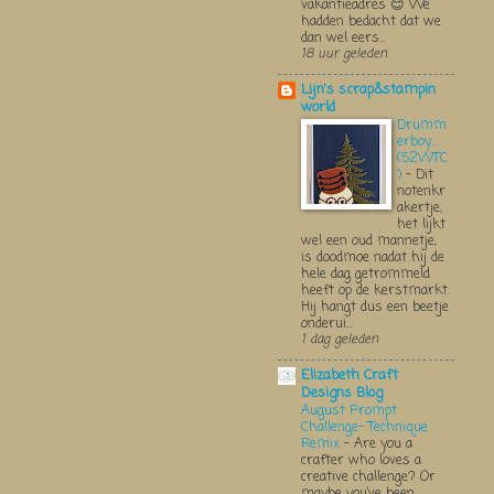
vakantieadres 😊 We
hadden bedacht dat we
dan wel eers...
18 uur geleden
Lijn's scrap&stampin
world
Drumm
erboy....
(52WTC
)
-
Dit
notenkr
akertje,
het lijkt
wel een oud mannetje,
is doodmoe nadat hij de
hele dag getrommeld
heeft op de kerstmarkt.
Hij hangt dus een beetje
onderui...
1 dag geleden
Elizabeth Craft
Designs Blog
August Prompt
Challenge- Technique
Remix
-
Are you a
crafter who loves a
creative challenge? Or
maybe you’ve been