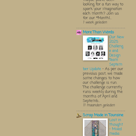
looking for a fun way to
spark your imagination
each month? Join us
for our *Monthl...
1 week geleden
More Than Words
Our New
2025
Challeng
e and
Design
Team
Septem
ber Update
-
As per our
previous post, we made
some changes to how
our challenge is run.
The challenge currently
runs weekly during the
months of April and
Septemb...
11 maanden geleden
Scrap Made in Touraine
Lost in
thought
- Mixed
media