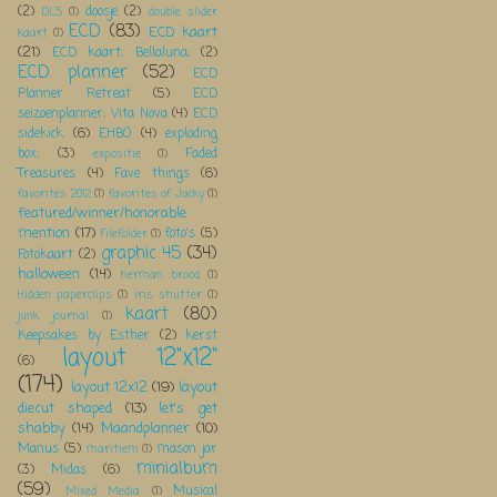
(2)
doosje
(2)
DLS
(1)
double slider
ECD
(83)
ECD kaart
kaart
(1)
(21)
ECD kaart; Bellaluna;
(2)
ECD planner
(52)
ECD
Planner Retreat
(5)
ECD
seizoenplanner; Vita Nova
(4)
ECD
sidekick
(6)
EHBO
(4)
exploding
box;
(3)
Faded
expositie
(1)
Treasures
(4)
Fave things
(6)
favorites 2012
(1)
favorites of Jacky
(1)
featured/winner/honorable
mention
(17)
foto's
(5)
Filefolder
(1)
graphic 45
(34)
Fotokaart
(2)
halloween
(14)
herman brood
(1)
Hidden paperclips
(1)
iris shutter
(1)
kaart
(80)
junk journal
(1)
Keepsakes by Esther
(2)
kerst
layout 12"x12"
(6)
(174)
layout 12x12
(19)
layout
diecut shaped
(13)
let's get
shabby
(14)
Maandplanner
(10)
Manus
(5)
mason jar
maritiem
(1)
minialbum
(3)
Midas
(6)
(59)
Musical
Mixed Media
(1)