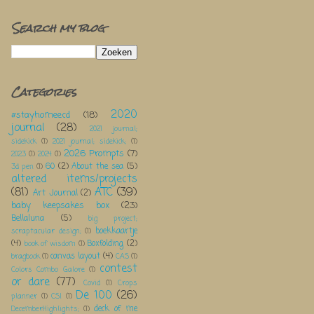
Search my blog
Categories
2020
#stayhomeecd
(18)
journal
(28)
2021 journal;
sidekick
(1)
2021 journal; sidekick;
(1)
2026 Prompts
(7)
2023
(1)
2024
(1)
60
(2)
About the sea
(5)
3d pen
(1)
altered items/projects
(81)
ATC
(39)
Art Journal
(2)
baby keepsakes box
(23)
Bellaluna
(5)
big project;
boekkaartje
scraptacular design;
(1)
(4)
Boxfolding
(2)
book of wisdom
(1)
canvas layout
(4)
bragbook
(1)
CAS
(1)
contest
Colors Combo Galore
(1)
or dare
(77)
Covid
(1)
Crops
De 100
(26)
planner
(1)
CSI
(1)
deck of me
DecemberHighlights;
(1)