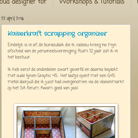
oud designer for
Workshops & Tutorials
22 april 2014
Kaiserkraft scrapping organizer
Eindelijk is ie af, de bureaubak die ik cadeau kreeg na mijn
afscheid van de personeelsvereniging. Ruim 12 jaar zat ik in
het bestuur.
Ik heb eerst de onderdelen zwart geverfd en daarna beplakt
met oude lijnen Graphic 45. Het laatje opent met een G45
metal doorpull die ik juist had overgenomen via de vlooienmarkt
op het SA forum. Kwam goed van pas!