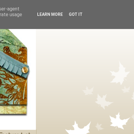
user-agent
erate usage
LEARN MORE
GOT IT