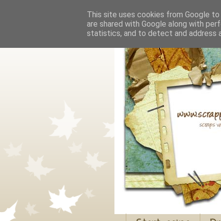
This site uses cookies from Google to d
are shared with Google along with perf
statistics, and to detect and address 