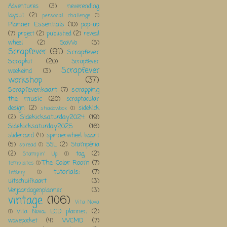
Adventures
(3)
neverending
layout
(2)
personal challenge
(1)
Planner Essentials
(10)
pop-up
(7)
project
(2)
published
(2)
reveal
wheel
(2)
ScoWo
(5)
Scrapfever
(91)
Scrapfever
Scrapkit
(20)
Scrapfever
Scrapfever
weekeind
(3)
workshop
(37)
Scrapfever;kaart
(7)
scrapping
the music
(20)
scraptacular
design
(2)
sidekick
shadowbox
(1)
Sidekicksaturday2024
(19)
(2)
Sidekicksaturday2025
(16)
slidercard
(4)
spinnerwheel kaart
(5)
SSL
(2)
Stampéria
spread
(1)
(2)
tag
(2)
Stampin' Up
(1)
The Color Room
(7)
templates
(1)
tutorials;
(7)
Tiffany
(1)
uitschuifkaart
(3)
Verjaardagenplanner
(3)
vintage
(106)
Vita Nova
Vita Nova; ECD planner;
(2)
(1)
WCMD
(7)
wavepocket
(4)