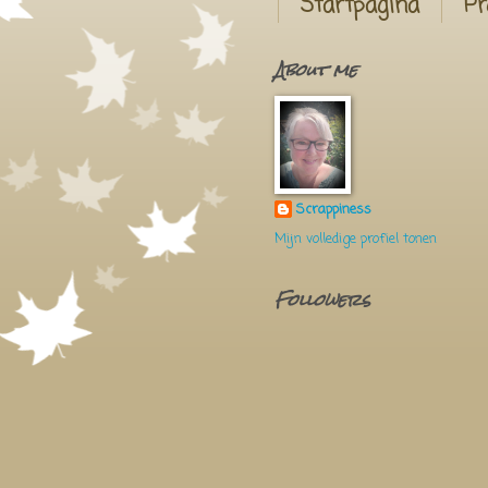
Startpagina
Pr
About me
Scrappiness
Mijn volledige profiel tonen
Followers