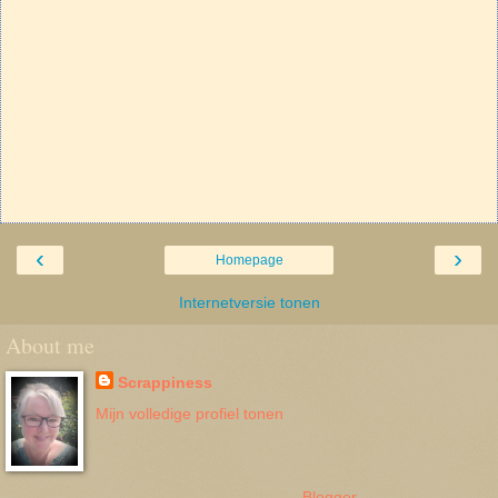
‹
›
Homepage
Internetversie tonen
About me
Scrappiness
Mijn volledige profiel tonen
Mogelijk gemaakt door
Blogger
.