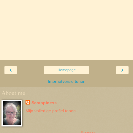
‹
›
Homepage
Internetversie tonen
About me
Scrappiness
Mijn volledige profiel tonen