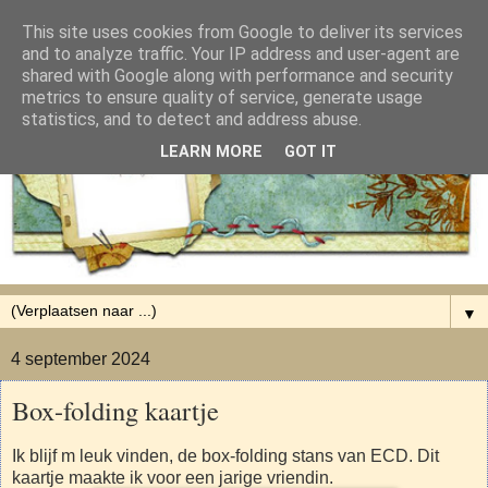
This site uses cookies from Google to deliver its services
and to analyze traffic. Your IP address and user-agent are
shared with Google along with performance and security
metrics to ensure quality of service, generate usage
statistics, and to detect and address abuse.
LEARN MORE
GOT IT
▼
4 september 2024
Box-folding kaartje
Ik blijf m leuk vinden, de box-folding stans van ECD. Dit
kaartje maakte ik voor een jarige vriendin.