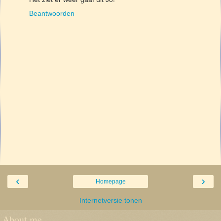
Beantwoorden
‹
›
Homepage
Internetversie tonen
About me