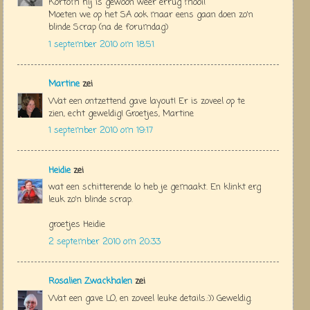
Kortom hij is gewoon weer errug mooi!
Moeten we op het SA ook maar eens gaan doen zo'n
blinde Scrap (na de forumdag)
1 september 2010 om 18:51
Martine
zei
Wat een ontzettend gave layout! Er is zoveel op te
zien, echt geweldig! Groetjes, Martine
1 september 2010 om 19:17
Heidie
zei
wat een schitterende lo heb je gemaakt. En klinkt erg
leuk zo'n blinde scrap.
groetjes Heidie
2 september 2010 om 20:33
Rosalien Zwackhalen
zei
Wat een gave LO, en zoveel leuke details.:)) Geweldig.