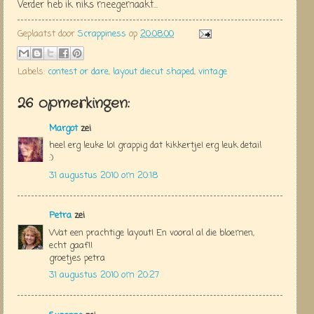
Verder heb ik niks meegemaakt...
Geplaatst door
Scrappiness
op
20:08:00
Labels:
contest or dare
,
layout diecut shaped
,
vintage
26 opmerkingen:
Margot
zei
heel erg leuke lo! grappig dat kikkertje! erg leuk detail
:)
31 augustus 2010 om 20:18
Petra
zei
Wat een prachtige layout! En vooral al die bloemen,
echt gaaf!!
groetjes petra
31 augustus 2010 om 20:27