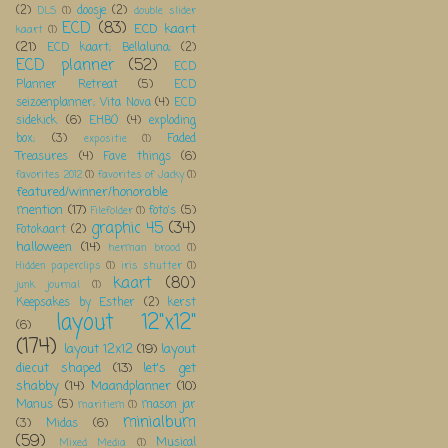
(2)
doosje
(2)
DLS
(1)
double slider
ECD
(83)
ECD kaart
kaart
(1)
(21)
ECD kaart; Bellaluna;
(2)
ECD planner
(52)
ECD
Planner Retreat
(5)
ECD
seizoenplanner; Vita Nova
(4)
ECD
sidekick
(6)
EHBO
(4)
exploding
box;
(3)
Faded
expositie
(1)
Treasures
(4)
Fave things
(6)
favorites 2012
(1)
favorites of Jacky
(1)
featured/winner/honorable
mention
(17)
foto's
(5)
Filefolder
(1)
graphic 45
(34)
Fotokaart
(2)
halloween
(14)
herman brood
(1)
Hidden paperclips
(1)
iris shutter
(1)
kaart
(80)
junk journal
(1)
Keepsakes by Esther
(2)
kerst
layout 12"x12"
(6)
(174)
layout 12x12
(19)
layout
diecut shaped
(13)
let's get
shabby
(14)
Maandplanner
(10)
Manus
(5)
mason jar
maritiem
(1)
minialbum
(3)
Midas
(6)
(59)
Musical
Mixed Media
(1)