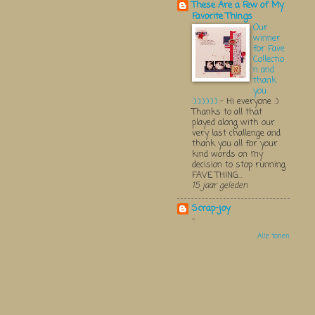
These Are a Few of My
Favorite Things
Our
winner
for Fave
Collectio
n and
thank
you
:):):):):):)
-
Hi everyone :)
Thanks to all that
played along with our
very last challenge and
thank you all for your
kind words on my
decision to stop running
FAVE THING...
15 jaar geleden
Scrap-joy
-
Alle tonen