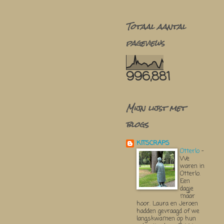
Totaal aantal
pageviews
996,881
Mijn lijst met
blogs
KITSCRAPS
Otterlo
-
We
waren in
Otterlo.
Een
dagje
maar
hoor. Laura en Jeroen
hadden gevraagd of we
langskwamen op hun