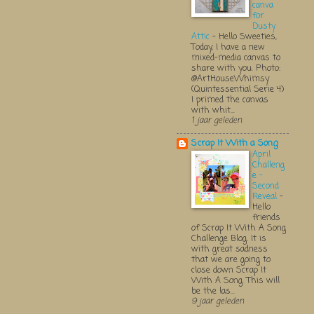
canva
for
Dusty
Attic
-
Hello Sweeties,
Today, I have a new
mixed-media canvas to
share with you. Photo:
@ArtHouseWhimsy
(Quintessential Serie 4)
I primed the canvas
with whit...
1 jaar geleden
Scrap It With a Song
April
Challeng
e -
Second
Reveal
-
Hello
friends
of Scrap It With A Song
Challenge Blog. It is
with great sadness
that we are going to
close down Scrap It
With A Song. This will
be the las...
9 jaar geleden