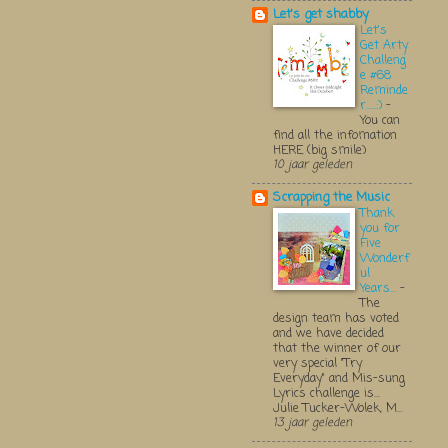
Let's get shabby
Let's
Get Arty
Challeng
e #68
Reminde
r.....:)
-
You can
find all the infomation
HERE (big smile)
10 jaar geleden
Scrapping the Music
Thank
you for
Five
Wonderf
ul
Years...
-
The
design team has voted
and we have decided
that the winner of our
very special "Try
Everyday" and Mis-sung
Lyrics challenge is...
Julie Tucker-Wolek, M...
13 jaar geleden