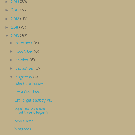
2014
(30)
►
2013
(35)
►
2012
(40)
►
2011
(75)
►
2010
(82)
▼
december
(6)
►
november
(6)
►
oktober
(6)
►
september
(7)
►
augustus
(11)
▼
colorful meadow
Little Old Place
Let´s get shabby #15
Together (chinese
whispers layout)
New Shoes
Mazebook