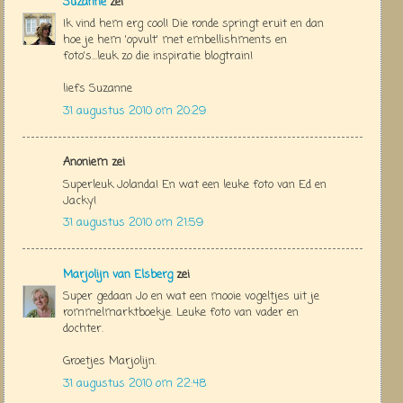
Suzanne
zei
Ik vind hem erg cool! Die ronde springt eruit en dan
hoe je hem 'opvult' met embellishments en
foto's...leuk zo die inspiratie blogtrain!
liefs Suzanne
31 augustus 2010 om 20:29
Anoniem zei
Superleuk Jolanda! En wat een leuke foto van Ed en
Jacky!
31 augustus 2010 om 21:59
Marjolijn van Elsberg
zei
Super gedaan Jo en wat een mooie vogeltjes uit je
rommelmarktboekje. Leuke foto van vader en
dochter.
Groetjes Marjolijn.
31 augustus 2010 om 22:48