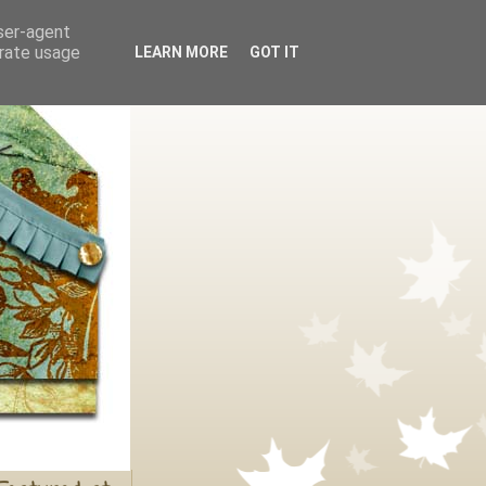
user-agent
erate usage
LEARN MORE
GOT IT