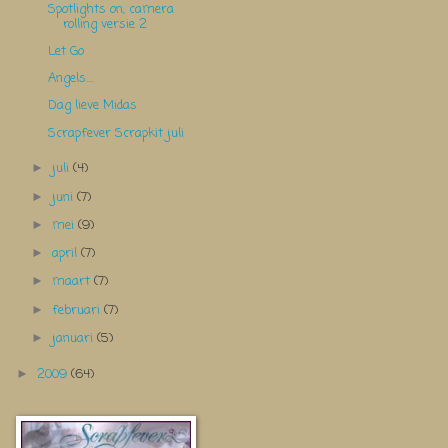
Spotlights on, camera
rolling versie 2
Let Go
Angels....
Dag lieve Midas
Scrapfever Scrapkit juli
juli
(4)
►
juni
(7)
►
mei
(9)
►
april
(7)
►
maart
(7)
►
februari
(7)
►
januari
(5)
►
2009
(64)
►