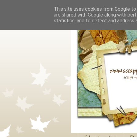
This site uses cookies from Google to d
are shared with Google along with perf
statistics, and to detect and address 