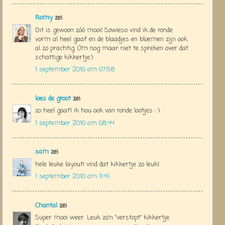
Romy
zei
Dit is gewoon zóó mooi! Sowieso vind ik de ronde
vorm al heel gaaf en de blaadjes en bloemen zijn ook
al zo prachtig. Om nog maar niet te spreken over dat
schattige kikkertje:)
1 september 2010 om 07:58
loes de groot
zei
zo heel gaaf! ik hou ook van ronde lootjes : )
1 september 2010 om 08:44
sam
zei
hele leuke layout! vind dat kikkertje zo leuk!
1 september 2010 om 11:41
Chantal
zei
Super mooi weer. Leuk zo'n "verstopt" kikkertje.