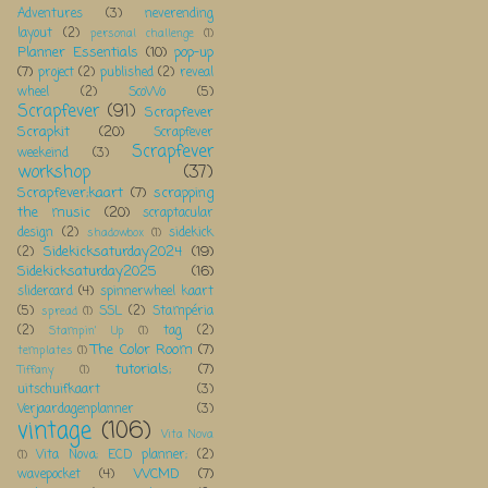
Adventures
(3)
neverending
layout
(2)
personal challenge
(1)
Planner Essentials
(10)
pop-up
(7)
project
(2)
published
(2)
reveal
wheel
(2)
ScoWo
(5)
Scrapfever
(91)
Scrapfever
Scrapkit
(20)
Scrapfever
Scrapfever
weekeind
(3)
workshop
(37)
Scrapfever;kaart
(7)
scrapping
the music
(20)
scraptacular
design
(2)
sidekick
shadowbox
(1)
Sidekicksaturday2024
(19)
(2)
Sidekicksaturday2025
(16)
slidercard
(4)
spinnerwheel kaart
(5)
SSL
(2)
Stampéria
spread
(1)
(2)
tag
(2)
Stampin' Up
(1)
The Color Room
(7)
templates
(1)
tutorials;
(7)
Tiffany
(1)
uitschuifkaart
(3)
Verjaardagenplanner
(3)
vintage
(106)
Vita Nova
Vita Nova; ECD planner;
(2)
(1)
WCMD
(7)
wavepocket
(4)