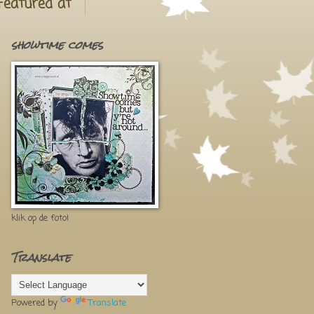
Featured at
showtime comes
klik op de foto!
Translate
Powered by
Translate