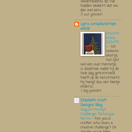
vakantieadres 😊 We
hadden bedacht dat we
dan wel eers...
5 uur geleden
Lijn's scrap&stampin
world
Drumm
erboy....
(52WTC
)
-
Dit
notenkr
akertje,
het lijkt
wel een oud mannetje,
is doodmoe nadat hij de
hele dag getrommeld
heeft op de kerstmarkt.
Hij hangt dus een beetje
onderui...
1 dag geleden
Elizabeth Craft
Designs Blog
August Prompt
Challenge- Technique
Remix
-
Are you a
crafter who loves a
creative challenge? Or
maybe you’ve been