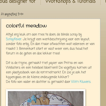
oud designer for
Workshops & Tutorials
31 augustus 2010
colorful meadow
Altijd erg leuk om aan mee te doen, de blinde scrap bij
Scrapfever
. Je krijgt een werkbeschrijving voor een layout,
zonder foto erbij. En dan maar afwachten wat iedereen er van
maakt :). Binnenkort start er vast weer een, dus houd het
forum in de gaten en doe lekker mee!
Dit is de mijne, gemaakt met papier van Prima en van
Websters en een heleboel bloemen!! De vogeltjes komen uit
een plaatjesboek van de rommelmarkt. En zie je ook het
kippengaas en de kleine ondeugende kikker?
De foto van vader en dochter is gemaakt door
Wim Kluvers
.