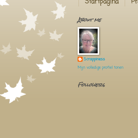
Startpagina
Pr
About me
Scrappiness
Mijn volledige profiel tonen
Followers