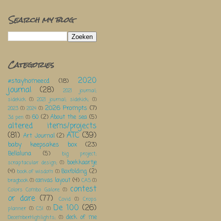
Search my blog
Categories
2020
#stayhomeecd
(18)
journal
(28)
2021 journal;
sidekick
(1)
2021 journal; sidekick;
(1)
2026 Prompts
(7)
2023
(1)
2024
(1)
60
(2)
About the sea
(5)
3d pen
(1)
altered items/projects
(81)
ATC
(39)
Art Journal
(2)
baby keepsakes box
(23)
Bellaluna
(5)
big project;
boekkaartje
scraptacular design;
(1)
(4)
Boxfolding
(2)
book of wisdom
(1)
canvas layout
(4)
bragbook
(1)
CAS
(1)
contest
Colors Combo Galore
(1)
or dare
(77)
Covid
(1)
Crops
De 100
(26)
planner
(1)
CSI
(1)
deck of me
DecemberHighlights;
(1)