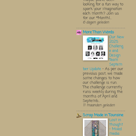
looking for a fun way to
spark your imagination
each month? Join us
for our *Monthl...
6 dagen geleden
More Than Words
Our New
2025
Challeng
e and
Design
Team
Septem
ber Update
-
As per our
previous post, we made
some changes to how
our challenge is run.
The challenge currently
runs weekly during the
months of April and
Septemb...
11 maanden geleden
Scrap Made in Touraine
Lost in
thought
- Mixed
media