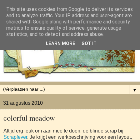
This site uses cookies from Google to deliver its services
and to analyze traffic. Your IP address and user-agent are
shared with Google along with performance and security
metrics to ensure quality of service, generate usage
statistics, and to detect and address abuse.
LEARN MORE
GOT IT
▼
31 augustus 2010
colorful meadow
Altijd erg leuk om aan mee te doen, de blinde scrap bij
Scrapfever
. Je krijgt een werkbeschrijving voor een layout,